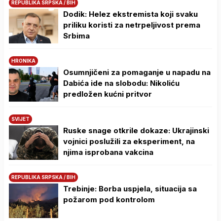
REPUBLIKA SRPSKA / BIH
Dodik: Helez ekstremista koji svaku
priliku koristi za netrpeljivost prema
Srbima
HRONIKA
Osumnjičeni za pomaganje u napadu na
Dabića ide na slobodu: Nikoliću
predložen kućni pritvor
SVIJET
Ruske snage otkrile dokaze: Ukrajinski
vojnici poslužili za eksperiment, na
njima isprobana vakcina
REPUBLIKA SRPSKA / BIH
Trebinje: Borba uspjela, situacija sa
požarom pod kontrolom