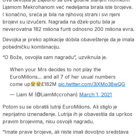
Lijamom Mekrohanom već nedeljama birala iste brojeve.
I konačno, sreća je bila na njihovoj strani i svi njeni
brojevi su izvučeni. Nagrada na džek-potu bila je
neverovatna 182 miliona funti odnosno 200 miliona evra.
Devojka je preko aplikacije dobila obaveštenje da je imala
pobedničku kombinaciju.
“O Bože, osvojila sam nagradu”, uzviknula je.
When your Mrs decides to not play the
EuroMillons… and all 7 of her usual numbers
come up
£182M
pic.twitter.com/3iXMo38wQG
— Liam M (@LiamMccrohan)
March 1, 2021
Potom su se obratili lutriji EuroMilions. Ali stiglo je
neprijatno iznenađenje. Lutrija ih je obavestila da uprkos
pravim brojevima, nisu osvojili nagradu.
“Imate prave brojeve, ali niste imali dovoljno sredstava