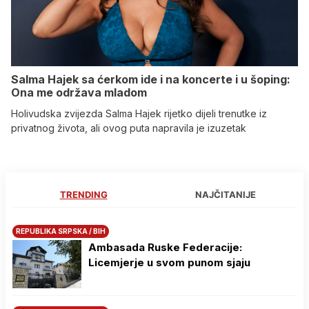
Salma Hajek sa ćerkom ide i na koncerte i u šoping:
Ona me održava mladom
Holivudska zvijezda Salma Hajek rijetko dijeli trenutke iz
privatnog života, ali ovog puta napravila je izuzetak
TRENDING
NAJČITANIJE
REPUBLIKA SRPSKA / BIH
Ambasada Ruske Federacije:
Licemjerje u svom punom sjaju