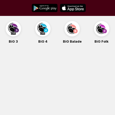
Skip
to
content
BiG 4
BiG Balade
BiG Folk
BiG iG