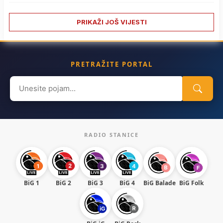
PRIKAŽI JOŠ VIJESTI
PRETRAŽITE PORTAL
Search
for:
RADIO STANICE
BiG 1
BiG 2
BiG 3
BiG 4
BiG Balade
BiG Folk