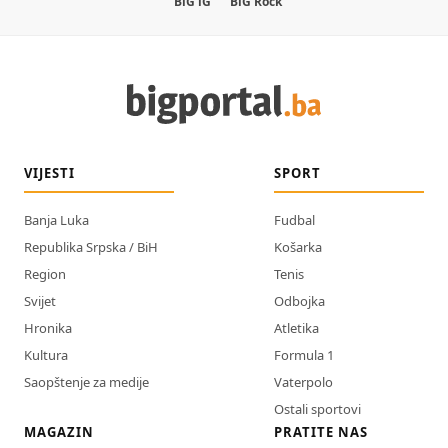
BiG iG
BiG Rock
VIJESTI
SPORT
Banja Luka
Fudbal
Republika Srpska / BiH
Košarka
Region
Tenis
Svijet
Odbojka
Hronika
Atletika
Kultura
Formula 1
Saopštenje za medije
Vaterpolo
Ostali sportovi
MAGAZIN
PRATITE NAS