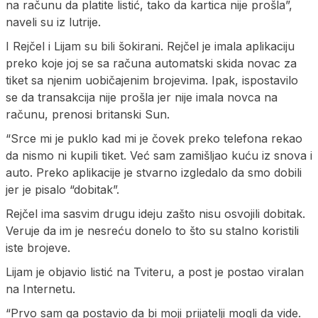
na računu da platite listić, tako da kartica nije prošla”,
naveli su iz lutrije.
I Rejčel i Lijam su bili šokirani. Rejčel je imala aplikaciju
preko koje joj se sa računa automatski skida novac za
tiket sa njenim uobičajenim brojevima. Ipak, ispostavilo
se da transakcija nije prošla jer nije imala novca na
računu, prenosi britanski Sun.
“Srce mi je puklo kad mi je čovek preko telefona rekao
da nismo ni kupili tiket. Već sam zamišljao kuću iz snova i
auto. Preko aplikacije je stvarno izgledalo da smo dobili
jer je pisalo “dobitak”.
Rejčel ima sasvim drugu ideju zašto nisu osvojili dobitak.
Veruje da im je nesreću donelo to što su stalno koristili
iste brojeve.
Lijam je objavio listić na Tviteru, a post je postao viralan
na Internetu.
“Prvo sam ga postavio da bi moji prijatelji mogli da vide.