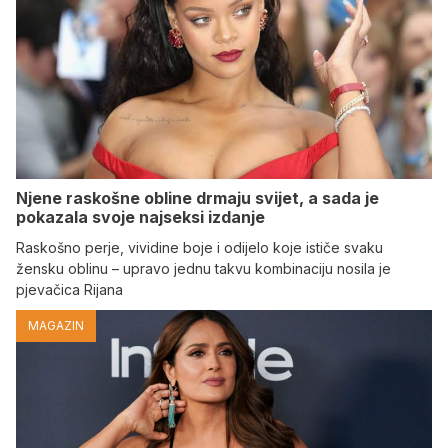
Njene raskošne obline drmaju svijet, a sada je
pokazala svoje najseksi izdanje
Raskošno perje, vividine boje i odijelo koje ističe svaku
žensku oblinu – upravo jednu takvu kombinaciju nosila je
pjevačica Rijana
MAGAZIN