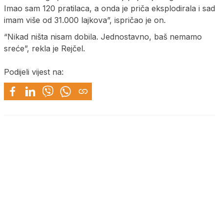
Imao sam 120 pratilaca, a onda je priča eksplodirala i sad
imam više od 31.000 lajkova”, ispričao je on.
“Nikad ništa nisam dobila. Jednostavno, baš nemamo
sreće”, rekla je Rejčel.
Podijeli vijest na: