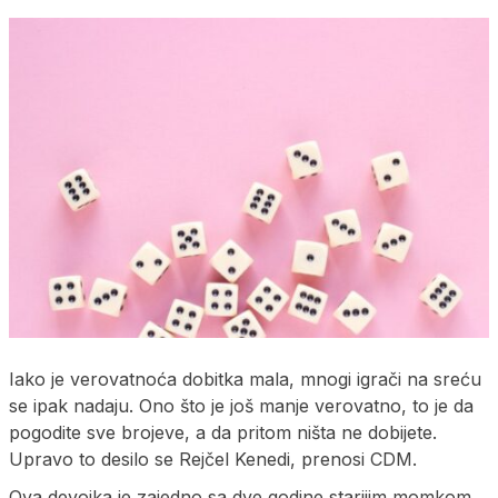
Iako je verovatnoća dobitka mala, mnogi igrači na sreću
se ipak nadaju. Ono što je još manje verovatno, to je da
pogodite sve brojeve, a da pritom ništa ne dobijete.
Upravo to desilo se Rejčel Kenedi, prenosi CDM.
Ova devojka je zajedno sa dve godine starijim momkom