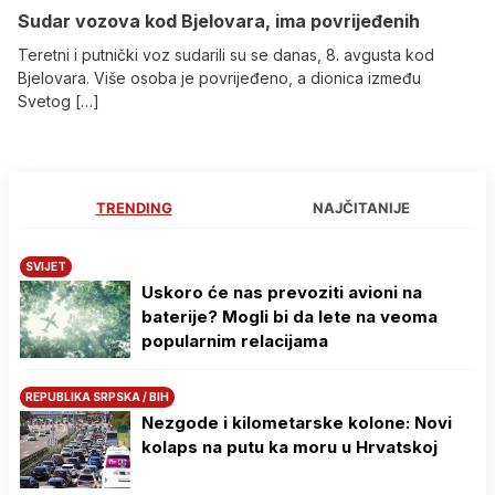
Sudar vozova kod Bjelovara, ima povrijeđenih
Teretni i putnički voz sudarili su se danas, 8. avgusta kod
Bjelovara. Više osoba je povrijeđeno, a dionica između
Svetog […]
TRENDING
NAJČITANIJE
SVIJET
Uskoro će nas prevoziti avioni na
baterije? Mogli bi da lete na veoma
popularnim relacijama
REPUBLIKA SRPSKA / BIH
Nezgode i kilometarske kolone: Novi
kolaps na putu ka moru u Hrvatskoj