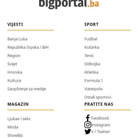
VIJESTI
SPORT
Banja Luka
Fudbal
Republika Srpska / BiH
Košarka
Region
Tenis
Svijet
Odbojka
Hronika
Atletika
Kultura
Formula 1
Saopštenje za medije
Vaterpolo
Ostali sportovi
MAGAZIN
PRATITE NAS
Facebook
Ljubav i seks
Instagram
Moda
X / Twitter
ShowBiz