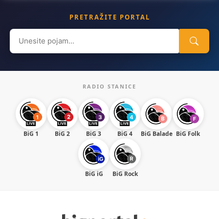
PRETRAŽITE PORTAL
Search
for:
RADIO STANICE
BiG 1
BiG 2
BiG 3
BiG 4
BiG Balade
BiG Folk
BiG iG
BiG Rock