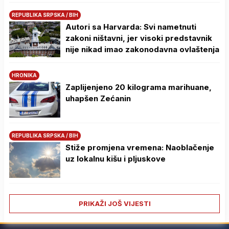
REPUBLIKA SRPSKA / BIH
Autori sa Harvarda: Svi nametnuti
zakoni ništavni, jer visoki predstavnik
nije nikad imao zakonodavna ovlaštenja
HRONIKA
Zaplijenjeno 20 kilograma marihuane,
uhapšen Zećanin
REPUBLIKA SRPSKA / BIH
Stiže promjena vremena: Naoblačenje
uz lokalnu kišu i pljuskove
PRIKAŽI JOŠ VIJESTI