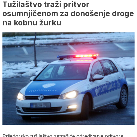
Tužilaštvo traži pritvor
osumnjičenom za donošenje droge
na kobnu žurku
Prijedorsko tužilaštvo zatražiće određivanje pritvora