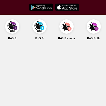
Skip
to
content
BiG 3
BiG 4
BiG Balade
BiG Folk