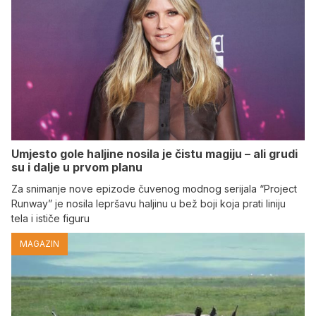
Umjesto gole haljine nosila je čistu magiju – ali grudi
su i dalje u prvom planu
Za snimanje nove epizode čuvenog modnog serijala “Project
Runway” je nosila lepršavu haljinu u bež boji koja prati liniju
tela i ističe figuru
MAGAZIN