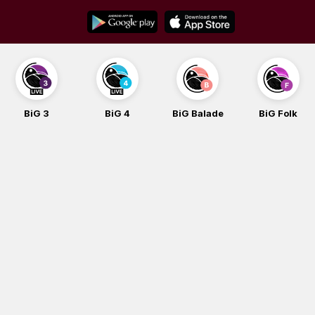
Skip
to
content
BiG 3
BiG 4
BiG Balade
BiG Folk