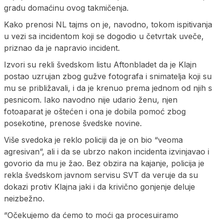
gradu domaćinu ovog takmičenja.
Kako prenosi NL tajms on je, navodno, tokom ispitivanja
u vezi sa incidentom koji se dogodio u četvrtak uveče,
priznao da je napravio incident.
Izvori su rekli švedskom listu Aftonbladet da je Klajn
postao uzrujan zbog gužve fotografa i snimatelja koji su
mu se približavali, i da je krenuo prema jednom od njih s
pesnicom. Iako navodno nije udario ženu, njen
fotoaparat je oštećen i ona je dobila pomoć zbog
posekotine, prenose švedske novine.
Više svedoka je reklo policiji da je on bio “veoma
agresivan”, ali i da se ubrzo nakon incidenta izvinjavao i
govorio da mu je žao. Bez obzira na kajanje, policija je
rekla švedskom javnom servisu SVT da veruje da su
dokazi protiv Klajna jaki i da krivično gonjenje deluje
neizbežno.
“Očekujemo da ćemo to moći ga procesuiramo