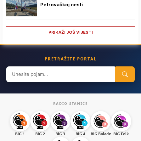
Petrovačkoj cesti
PRIKAŽI JOŠ VIJESTI
PRETRAŽITE PORTAL
Search
for:
RADIO STANICE
BiG 1
BiG 2
BiG 3
BiG 4
BiG Balade
BiG Folk