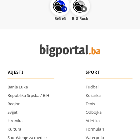
BiG iG
BiG Rock
VIJESTI
SPORT
Banja Luka
Fudbal
Republika Srpska / BiH
Košarka
Region
Tenis
Svijet
Odbojka
Hronika
Atletika
Kultura
Formula 1
Saopštenje za medije
Vaterpolo