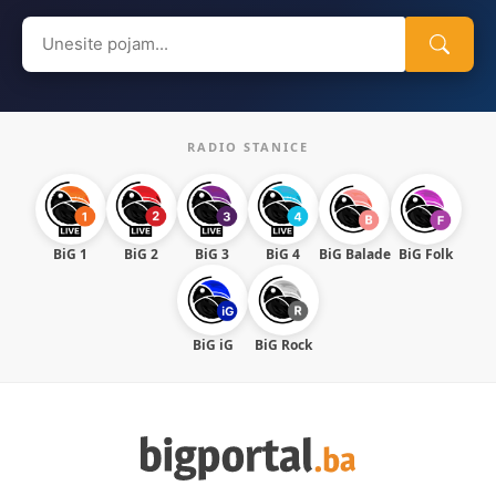
Search
for:
RADIO STANICE
BiG 1
BiG 2
BiG 3
BiG 4
BiG Balade
BiG Folk
BiG iG
BiG Rock