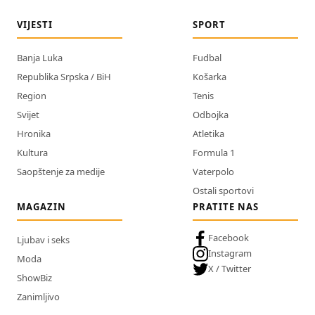
VIJESTI
SPORT
Banja Luka
Fudbal
Republika Srpska / BiH
Košarka
Region
Tenis
Svijet
Odbojka
Hronika
Atletika
Kultura
Formula 1
Saopštenje za medije
Vaterpolo
Ostali sportovi
MAGAZIN
PRATITE NAS
Facebook
Ljubav i seks
Instagram
Moda
X / Twitter
ShowBiz
Zanimljivo