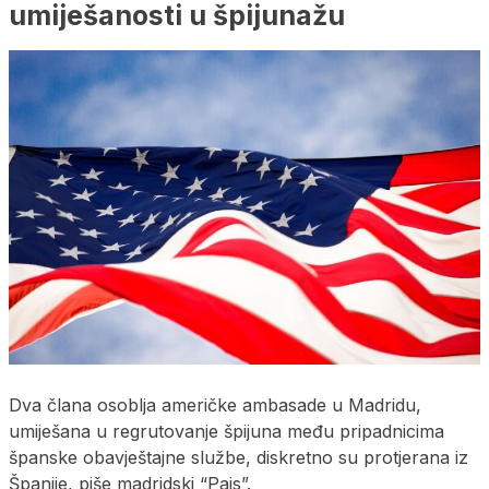
umiješanosti u špijunažu
Dva člana osoblja američke ambasade u Madridu,
umiješana u regrutovanje špijuna među pripadnicima
španske obavještajne službe, diskretno su protjerana iz
Španije, piše madridski “Pais”.