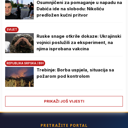
Osumnjičeni za pomaganje u napadu na
Dabića ide na slobodu: Nikoliću
predložen kućni pritvor
SVIJET
Ruske snage otkrile dokaze: Ukrajinski
vojnici poslužili za eksperiment, na
njima isprobana vakcina
REPUBLIKA SRPSKA / BIH
Trebinje: Borba uspjela, situacija sa
požarom pod kontrolom
PRIKAŽI JOŠ VIJESTI
PRETRAŽITE PORTAL