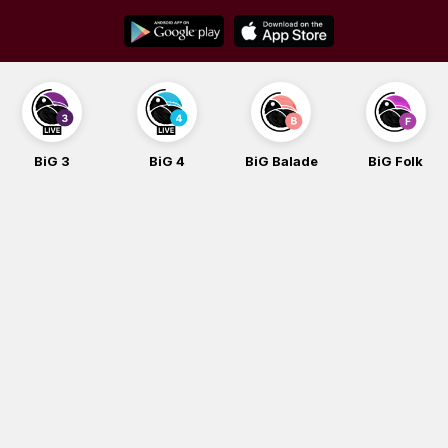
Skip
to
content
BiG 3
BiG 4
BiG Balade
BiG Folk