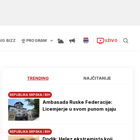
BIG BIZZ
PROGRAM
UŽIVO
TRENDING
NAJČITANIJE
REPUBLIKA SRPSKA / BIH
Ambasada Ruske Federacije:
Licemjerje u svom punom sjaju
REPUBLIKA SRPSKA / BIH
Dodik: Helez ekstremista koji