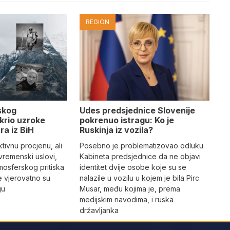
REGION
Udes predsjednice Slovenije
skog
pokrenuo istragu: Ko je
krio uzroke
Ruskinja iz vozila?
ra iz BiH
Posebno je problematizovao odluku
tivnu procjenu, ali
Kabineta predsjednice da ne objavi
vremenski uslovi,
identitet dvije osobe koje su se
mosferskog pritiska
nalazile u vozilu u kojem je bila Pirc
e vjerovatno su
Musar, među kojima je, prema
gu
medijskim navodima, i ruska
državljanka