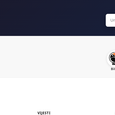
Sear
for:
Bi
VIJESTI