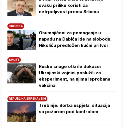
svaku priliku koristi za
netrpeljivost prema Srbima
HRONIKA
Osumnjičeni za pomaganje u
napadu na Dabića ide na slobodu:
Nikoliću predložen kućni pritvor
SVIJET
Ruske snage otkrile dokaze:
Ukrajinski vojnici poslužili za
eksperiment, na njima isprobana
vakcina
REPUBLIKA SRPSKA / BIH
Trebinje: Borba uspjela, situacija
sa požarom pod kontrolom