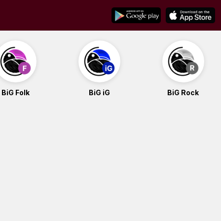
BiG Folk
BiG iG
BiG Rock