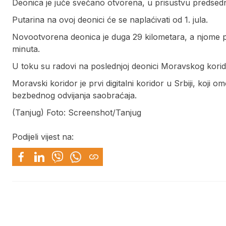
Deonica je juče svečano otvorena, u prisustvu predsedn
Putarina na ovoj deonici će se naplaćivati od 1. jula.
Novootvorena deonica je duga 29 kilometara, a njome pu
minuta.
U toku su radovi na poslednjoj deonici Moravskog korid
Moravski koridor je prvi digitalni koridor u Srbiji, koji
bezbednog odvijanja saobraćaja.
(Tanjug) Foto: Screenshot/Tanjug
Podijeli vijest na: