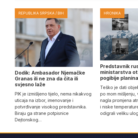
REPUBLIKA SRPSKA / BIH
HRONIKA
Predstavnik ru
ministarstva ot
Dodik: Ambasador Njemačke
pogibije planina
Granas ili ne zna da čita ili
svjesno laže
Teško je dati objek
PIK je izmišljeno tijelo, nema nikakvog
po mom mišljenju, 
uticaja na izbor, imenovanje i
nagla promjena at
potvrđivanje visokog predstavnika.
i niske temperatur
Biraju ga strane potpisnice
odigrali veliku ulo
Dejtonskog…