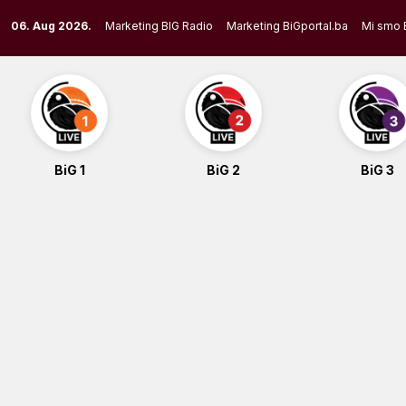
Skip
06. Aug 2026.
Marketing BIG Radio
Marketing BiGportal.ba
Mi smo 
to
content
BiG 1
BiG 2
BiG 3