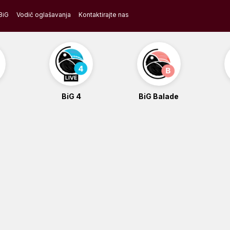
BiG
Vodič oglašavanja
Kontaktirajte nas
BiG 4
BiG Balade