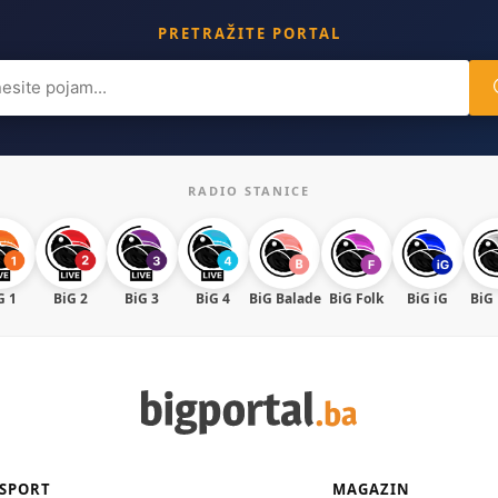
PRETRAŽITE PORTAL
ch
RADIO STANICE
G 1
BiG 2
BiG 3
BiG 4
BiG Balade
BiG Folk
BiG iG
BiG
SPORT
MAGAZIN