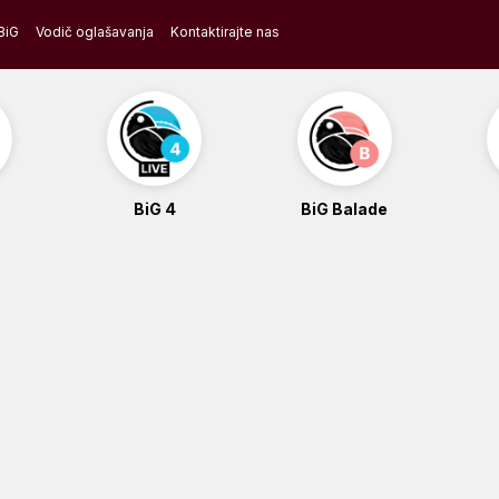
BiG
Vodič oglašavanja
Kontaktirajte nas
BiG 4
BiG Balade