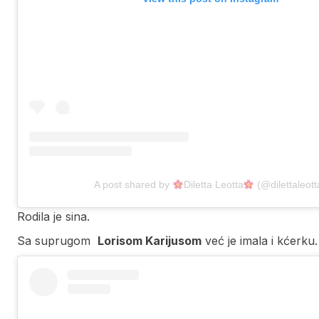
A post shared by
Diletta Leotta
(@dilettaleott
Rodila je sina.
Sa suprugom
Lorisom Karijusom
već je imala i kćerku.