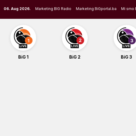
Skip
06. Aug 2026.
Marketing BIG Radio
Marketing BiGportal.ba
Mi smo 
to
content
BiG 1
BiG 2
BiG 3