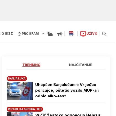
BIG BIZZ
PROGRAM
UŽIVO
TRENDING
NAJČITANIJE
BANJA LUKA
Uhapšen Banjalučanin: Vrijeđao
policajce, oštetio vozilo MUP-a i
odbio alko-test
REPUBLIKA SRPSKA / BIH
Vučić žestoko odgovorio Helezu: