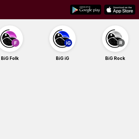
BiG Folk
BiG iG
BiG Rock