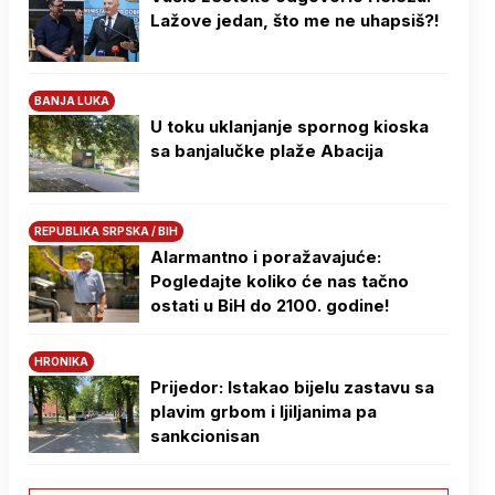
Lažove jedan, što me ne uhapsiš?!
BANJA LUKA
U toku uklanjanje spornog kioska
sa banjalučke plaže Abacija
REPUBLIKA SRPSKA / BIH
Alarmantno i poražavajuće:
Pogledajte koliko će nas tačno
ostati u BiH do 2100. godine!
HRONIKA
Prijedor: Istakao bijelu zastavu sa
plavim grbom i ljiljanima pa
sankcionisan