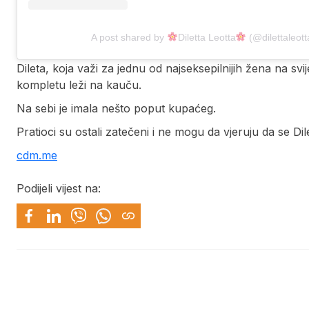
A post shared by
Diletta Leotta
(@dilettaleott
Dileta, koja važi za jednu od najseksepilnijih žena na svi
kompletu leži na kauču.
Na sebi je imala nešto poput kupaćeg.
Pratioci su ostali zatečeni i ne mogu da vjeruju da se D
cdm.me
Podijeli vijest na: