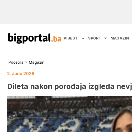
VIJESTI
SPORT
MAGAZIN
Početna
»
Magazin
2. Juna 2026.
Dileta nakon porođaja izgleda nev