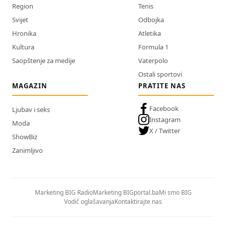
Region
Tenis
Svijet
Odbojka
Hronika
Atletika
Kultura
Formula 1
Saopštenje za medije
Vaterpolo
Ostali sportovi
MAGAZIN
PRATITE NAS
Facebook
Ljubav i seks
Instagram
Moda
X / Twitter
ShowBiz
Zanimljivo
Marketing BIG Radio
Marketing BIGportal.ba
Mi smo BIG
Vodič oglašavanja
Kontaktirajte nas