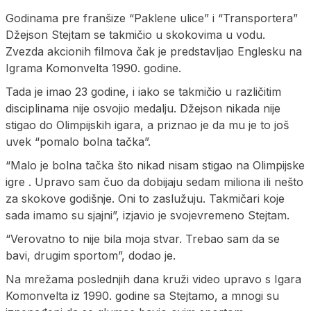
Godinama pre franšize “Paklene ulice” i “Transportera”
Džejson Stejtam se takmičio u skokovima u vodu.
Zvezda akcionih filmova čak je predstavljao Englesku na
Igrama Komonvelta 1990. godine.
Tada je imao 23 godine, i iako se takmičio u različitim
disciplinama nije osvojio medalju. Džejson nikada nije
stigao do Olimpijskih igara, a priznao je da mu je to još
uvek “pomalo bolna tačka”.
“Malo je bolna tačka što nikad nisam stigao na Olimpijske
igre . Upravo sam čuo da dobijaju sedam miliona ili nešto
za skokove godišnje. Oni to zaslužuju. Takmičari koje
sada imamo su sjajni”, izjavio je svojevremeno Stejtam.
“Verovatno to nije bila moja stvar. Trebao sam da se
bavi, drugim sportom”, dodao je.
Na mrežama poslednjih dana kruži video upravo s Igara
Komonvelta iz 1990. godine sa Stejtamo, a mnogi su