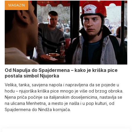
MAGAZIN
Od Napulja do Spajdermena – kako je kriška pice
postala simbol Njujorka
Velika, tanka, savijena napola i napravljena da se pojede u
hodu – njujorška kriška pice mnogo je više od brzog obroka.
Njena priča počinje sa italijanskim doseljenicima, nastavlja se
na ulicama Menhetna, a mesto je našla i u pop kulturi, od
Spajdermena do Nindža kornjača.