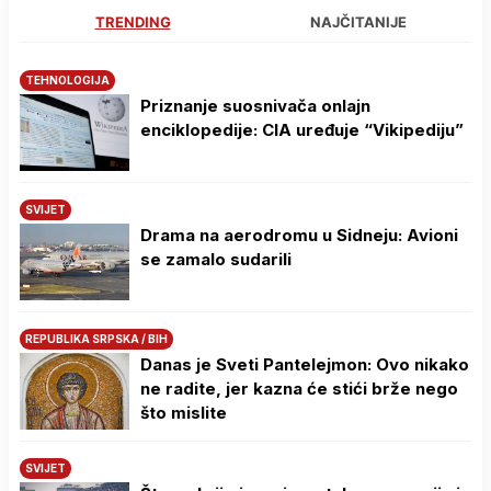
TRENDING
NAJČITANIJE
TEHNOLOGIJA
Priznanje suosnivača onlajn
enciklopedije: CIA uređuje “Vikipediju”
SVIJET
Drama na aerodromu u Sidneju: Avioni
se zamalo sudarili
REPUBLIKA SRPSKA / BIH
Danas je Sveti Pantelejmon: Ovo nikako
ne radite, jer kazna će stići brže nego
što mislite
SVIJET