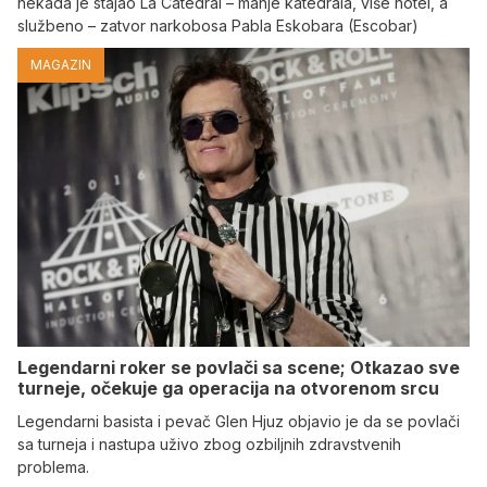
nekada je stajao La Catedral – manje katedrala, više hotel, a
službeno – zatvor narkobosa Pabla Eskobara (Escobar)
MAGAZIN
Legendarni roker se povlači sa scene; Otkazao sve
turneje, očekuje ga operacija na otvorenom srcu
Legendarni basista i pevač Glen Hjuz objavio je da se povlači
sa turneja i nastupa uživo zbog ozbiljnih zdravstvenih
problema.