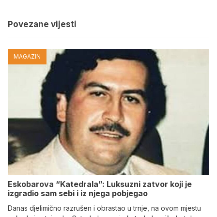
Povezane vijesti
MAGAZIN
Eskobarova “Katedrala”: Luksuzni zatvor koji je
izgradio sam sebi i iz njega pobjegao
Danas djelimično razrušen i obrastao u trnje, na ovom mjestu