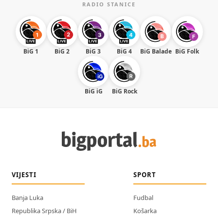
RADIO STANICE
BiG 1
BiG 2
BiG 3
BiG 4
BiG Balade
BiG Folk
BiG iG
BiG Rock
VIJESTI
SPORT
Banja Luka
Fudbal
Republika Srpska / BiH
Košarka