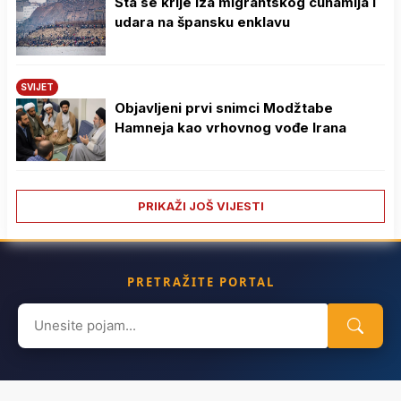
Šta se krije iza migrantskog cunamija i
udara na špansku enklavu
SVIJET
Objavljeni prvi snimci Modžtabe
Hamneja kao vrhovnog vođe Irana
PRIKAŽI JOŠ VIJESTI
PRETRAŽITE PORTAL
Search
for: