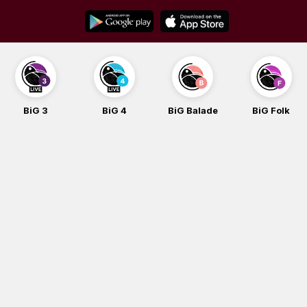
Skip
to
content
BiG 3
BiG 4
BiG Balade
BiG Folk