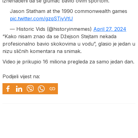
iznenađeni da se glumac bavio ovim sportom.
Jason Statham at the 1990 commonwealth games
pic.twitter.com/gzqSTjyVtU
— Historic Vids (@historyinmemes)
April 27, 2024
“Kako nisam znao da se Džejson Stejtam nekada
profesionalno bavio skokovima u vodu”, glasio je jedan u
nizu sličnih komentara na snimak.
Video je prikupio 16 miliona pregleda za samo jedan dan.
Podijeli vijest na: