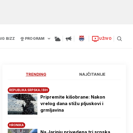
BIG BIZZ
PROGRAM
UŽIVO
TRENDING
NAJČITANIJE
REPUBLIKA SRPSKA / BIH
Pripremite kišobrane: Nakon
vrelog dana stižu pljuskovi i
grmljavina
HRONIKA
Na Јarinju privedena tri srpska