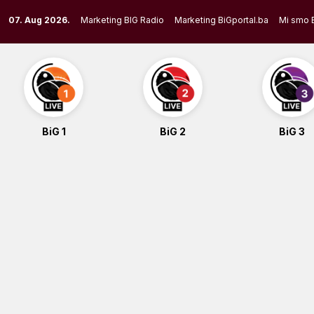
Skip
07. Aug 2026.
Marketing BIG Radio
Marketing BiGportal.ba
Mi smo 
to
content
BiG 1
BiG 2
BiG 3