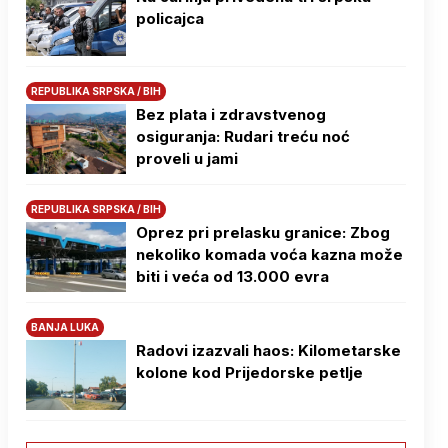
policajca
REPUBLIKA SRPSKA / BIH
Bez plata i zdravstvenog
osiguranja: Rudari treću noć
proveli u jami
REPUBLIKA SRPSKA / BIH
Oprez pri prelasku granice: Zbog
nekoliko komada voća kazna može
biti i veća od 13.000 evra
BANJA LUKA
Radovi izazvali haos: Kilometarske
kolone kod Prijedorske petlje