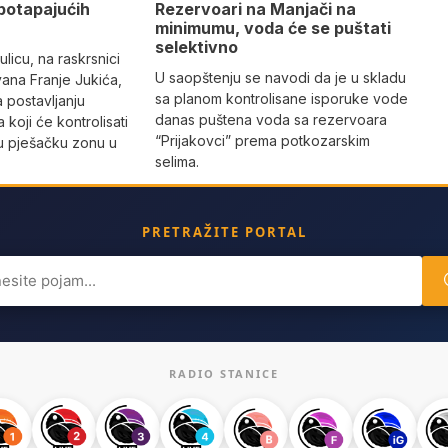
Rezervoari na Manjači na
potapajućih
minimumu, voda će se puštati
selektivno
licu, na raskrsnici
U saopštenju se navodi da je u skladu
vana Franje Jukića,
sa planom kontrolisane isporuke vode
a postavljanju
danas puštena voda sa rezervoara
 koji će kontrolisati
“Prijakovci” prema potkozarskim
vu pješačku zonu u
selima.
PRETRAŽITE PORTAL
ch
RADIO STANICE