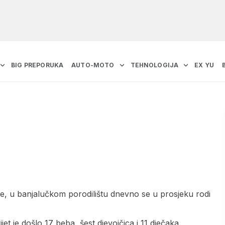
BIG PREPORUKA
AUTO-MOTO
TEHNOLOGIJA
EX YU
nače, u banjalučkom porodilištu dnevno se u prosjeku rodi
et je došlo 17 beba, šest djevojčica i 11 dječaka.