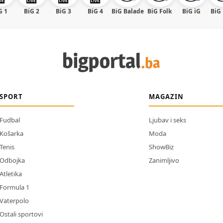
G 1
BiG 2
BiG 3
BiG 4
BiG Balade
BiG Folk
BiG iG
BiG
SPORT
MAGAZIN
Fudbal
Ljubav i seks
Košarka
Moda
Tenis
ShowBiz
Odbojka
Zanimljivo
Atletika
Formula 1
Vaterpolo
Ostali sportovi