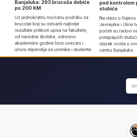
Banjaluka: 293 brucoša dobiće
pod kontrolom 
po 200 KM
stubića
Uz jednokratnu novčanu podršku za
Na ulazu u Gajevu u
brucoše koji su ostvarili najbolje
Jevrejske i Ulice I
rezultate prilikom upisa na fakultete,
počeli su radovi n
od naredne školske, odnosno
potapajućih stubića
akademske godine biće uvećani i
ulazak vozila u o
iznosi stipendija za učenike i studente
centru Banjaluke.
Sear
for: