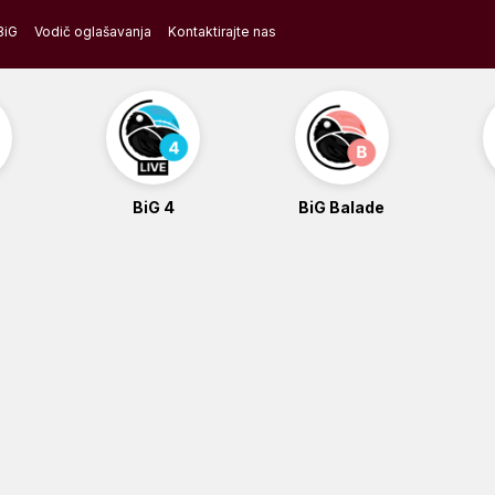
BiG
Vodič oglašavanja
Kontaktirajte nas
BiG 4
BiG Balade