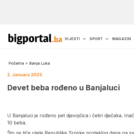
VIJESTI
SPORT
MAGAZIN
Početna
»
Banja Luka
2. Januara 2023.
Devet beba rođeno u Banjaluci
U Banjaluci je rođeno pet djevojčica i četiri dječaka. I
10 beba.
Što se tiče cijele Republike Srpske proteklog dana na svij