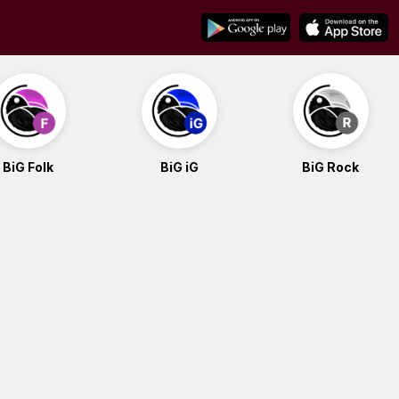
BiG Folk
BiG iG
BiG Rock