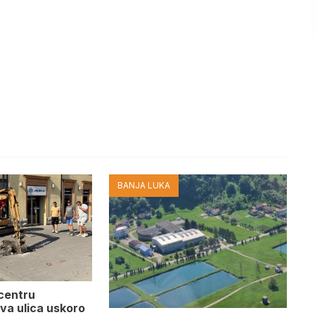
BANJA LUKA
 centru
va ulica uskoro