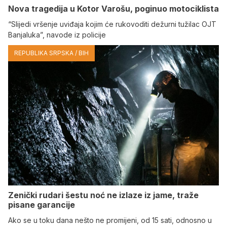
Nova tragedija u Kotor Varošu, poginuo motociklista
“Slijedi vršenje uviđaja kojim će rukovoditi dežurni tužilac OJT
Banjaluka”, navode iz policije
REPUBLIKA SRPSKA / BIH
Zenički rudari šestu noć ne izlaze iz jame, traže
pisane garancije
Ako se u toku dana nešto ne promijeni, od 15 sati, odnosno u