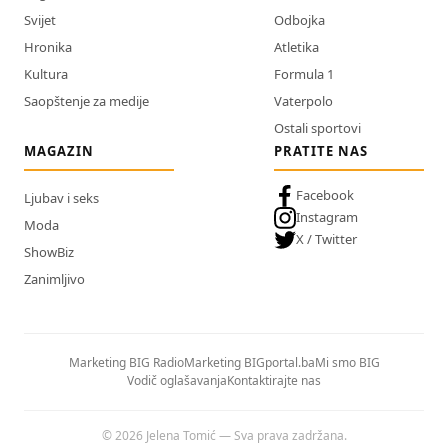
Svijet
Odbojka
Hronika
Atletika
Kultura
Formula 1
Saopštenje za medije
Vaterpolo
Ostali sportovi
MAGAZIN
PRATITE NAS
Facebook
Ljubav i seks
Instagram
Moda
X / Twitter
ShowBiz
Zanimljivo
Marketing BIG Radio
Marketing BIGportal.ba
Mi smo BIG
Vodič oglašavanja
Kontaktirajte nas
© 2026 Jelena Tomić — Sva prava zadržana.