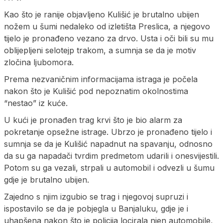
Kao što je ranije objavljeno Kulišić je brutalno ubijen
nožem u šumi nedaleko od izletišta Preslica, a njegovo
tijelo je pronađeno vezano za drvo. Usta i oči bili su mu
oblijepljeni selotejp trakom, a sumnja se da je motiv
zločina ljubomora.
Prema nezvaničnim informacijama istraga je počela
nakon što je Kulišić pod nepoznatim okolnostima
“nestao” iz kuće.
U kući je pronađen trag krvi što je bio alarm za
pokretanje opsežne istrage. Ubrzo je pronađeno tijelo i
sumnja se da je Kulišić napadnut na spavanju, odnosno
da su ga napadači tvrdim predmetom udarili i onesvijestili.
Potom su ga vezali, strpali u automobil i odvezli u šumu
gdje je brutalno ubijen.
Zajedno s njim izgubio se trag i njegovoj supruzi i
ispostavilo se da je pobjegla u Banjaluku, gdje je i
uhapšena nakon što je policija locirala njen automobile,