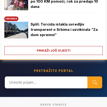
po 100 KM pomoći, rok za predaju 10
dana
HRONIKA
Split: Torcida istakla uvredljiv
transparent o Srbima i uzvikivala “Za
dom spremni”
PRIKAŽI JOŠ VIJESTI
PRETRAŽITE PORTAL
Search
for:
RADIO STANICE