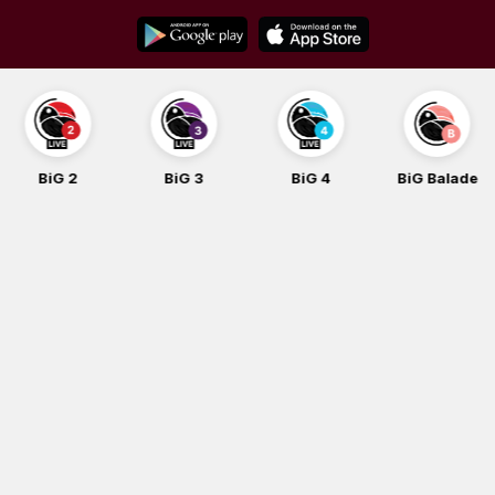
Skip
to
content
BiG 2
BiG 3
BiG 4
BiG Balade