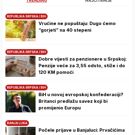
TRENDING
NAJČITANIJE
REPUBLIKA SRPSKA / BIH
Vrućine ne popuštaju: Dugo ćemo
“gorjeti” na 40 stepeni
REPUBLIKA SRPSKA / BIH
Dobre vijesti za penzionere u Srpskoj:
Penzije veće za 3,55 odsto, stiže i do
120 KM pomoći
REPUBLIKA SRPSKA / BIH
BiH u novoj evropskoj konfederaciji?
Britanci predlažu savez koji bi
promijenio Europu
BANJA LUKA
Počele prijave u Banjaluci: Prvačićima