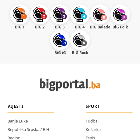
BiG 1
BiG 2
BiG 3
BiG 4
BiG Balade
BiG Folk
BiG iG
BiG Rock
VIJESTI
SPORT
Banja Luka
Fudbal
Republika Srpska / BiH
Košarka
Region
Tenis