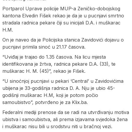
Portparol Uprave policije MUP-a Zeničko-dobojskog
kantona Elvedin Fišek rekao je da je u pucnjavi smrtno
stradala radnica pekare čiji su inicijali D.A. i muškarac
H.M.
On je naveo da je Policijska stanica Zavidovići dojavu o
pucnjavi primila sinoć u 21.17 časova.
“Uviđaj je trajao do 1.35 časova. Na licu mjesta
identifikovana je žrtva, radnica pekare D.A. (33), te
muškarac H. M. (45)”, rekao je Fišek.
“U sinoćnjoj pucnjavi u pekari ‘Central’ u Zavidovićima
ubijena je 33-godišnja radnica D. A. Nju je ubio 45-
godišnji muškarac H.M, koji je potom počio
samoubistvo”, potvrđeno je za Klix.ba.
Federalni mediji prenose da se radi na utvrđivanju motiva
ubistva i samoubistva, ali prema izjavama svjedoka žena
i muškarac nisu bili u srodstvu niti u bračnoj vezi.