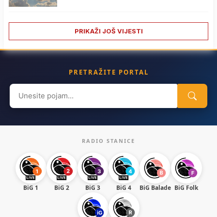
PRIKAŽI JOŠ VIJESTI
PRETRAŽITE PORTAL
Search
for:
RADIO STANICE
BiG 1
BiG 2
BiG 3
BiG 4
BiG Balade
BiG Folk