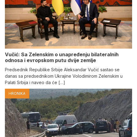
Vučić: Sa Zelenskim o unapređenju bilateralnih
odnosa i evropskom putu dvije zemlje
Predsednik Republike Srbije Aleksandar Vučić sastao se
danas sa predsednikom Ukrajine Volodimirom Zelenskim u
Palati Srbija i naveo da će […]
HRONIKA