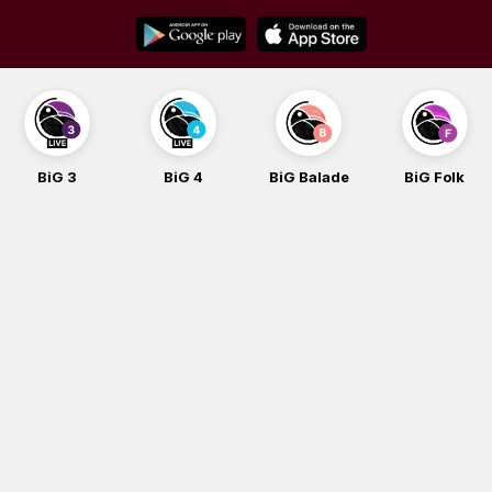
Skip
to
content
BiG 3
BiG 4
BiG Balade
BiG Folk