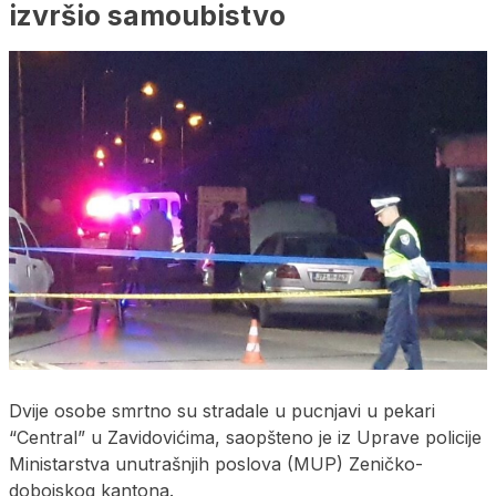
izvršio samoubistvo
Dvije osobe smrtno su stradale u pucnjavi u pekari
“Central” u Zavidovićima, saopšteno je iz Uprave policije
Ministarstva unutrašnjih poslova (MUP) Zeničko-
dobojskog kantona.