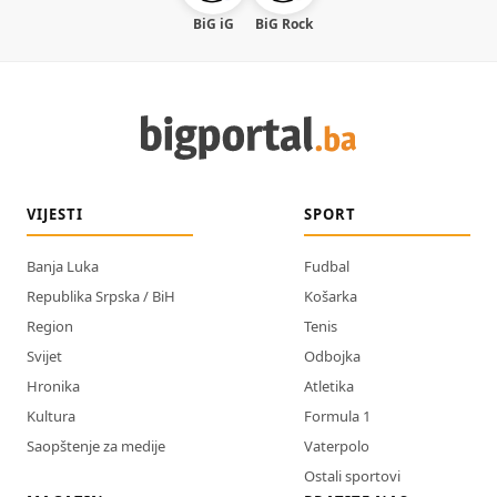
BiG iG
BiG Rock
VIJESTI
SPORT
Banja Luka
Fudbal
Republika Srpska / BiH
Košarka
Region
Tenis
Svijet
Odbojka
Hronika
Atletika
Kultura
Formula 1
Saopštenje za medije
Vaterpolo
Ostali sportovi