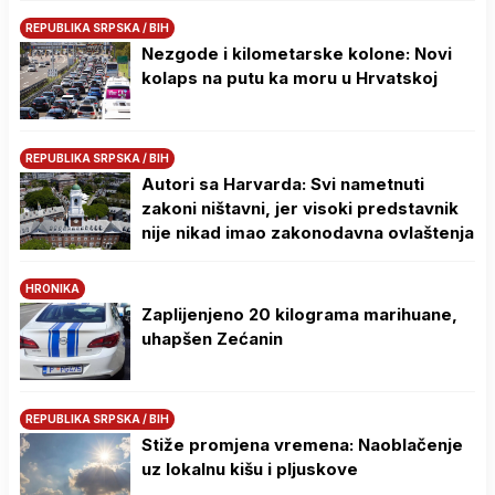
REPUBLIKA SRPSKA / BIH
Nezgode i kilometarske kolone: Novi
kolaps na putu ka moru u Hrvatskoj
REPUBLIKA SRPSKA / BIH
Autori sa Harvarda: Svi nametnuti
zakoni ništavni, jer visoki predstavnik
nije nikad imao zakonodavna ovlaštenja
HRONIKA
Zaplijenjeno 20 kilograma marihuane,
uhapšen Zećanin
REPUBLIKA SRPSKA / BIH
Stiže promjena vremena: Naoblačenje
uz lokalnu kišu i pljuskove