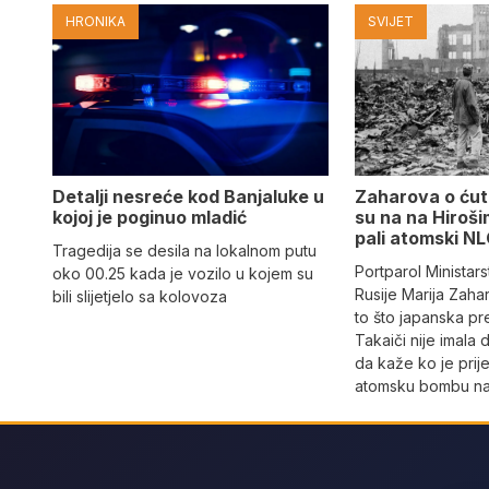
HRONIKA
SVIJET
Detalji nesreće kod Banjaluke u
Zaharova o ćuta
kojoj je poginuo mladić
su na na Hiroši
pali atomski N
Tragedija se desila na lokalnom putu
Portparol Ministar
oko 00.25 kada je vozilo u kojem su
Rusije Marija Zaha
bili slijetjelo sa kolovoza
to što japanska p
Takaiči nije imala 
da kaže ko je prij
atomsku bombu na