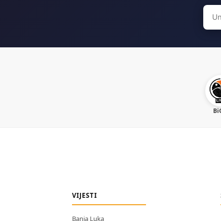
Sear
for:
Bi
VIJESTI
Banja Luka