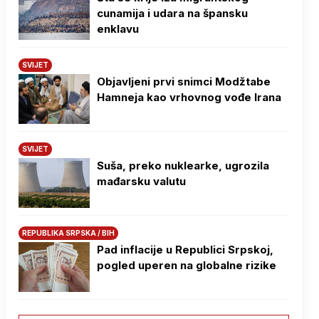
cunamija i udara na špansku
enklavu
SVIJET
Objavljeni prvi snimci Modžtabe
Hamneja kao vrhovnog vođe Irana
SVIJET
Suša, preko nuklearke, ugrozila
mađarsku valutu
REPUBLIKA SRPSKA / BIH
Pad inflacije u Republici Srpskoj,
pogled uperen na globalne rizike