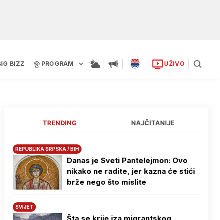
BIG BIZZ
PROGRAM
UŽIVO
TRENDING
NAJČITANIJE
REPUBLIKA SRPSKA / BIH
Danas je Sveti Pantelejmon: Ovo
nikako ne radite, jer kazna će stići
brže nego što mislite
SVIJET
Šta se krije iza migrantskog