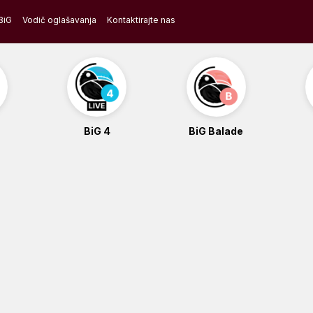
BiG
Vodič oglašavanja
Kontaktirajte nas
BiG 4
BiG Balade