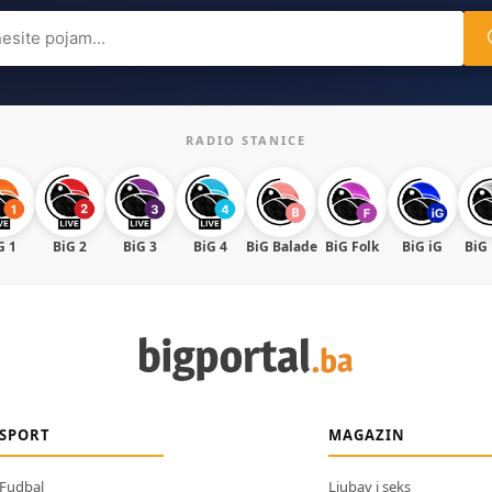
ch
RADIO STANICE
G 1
BiG 2
BiG 3
BiG 4
BiG Balade
BiG Folk
BiG iG
BiG
SPORT
MAGAZIN
Fudbal
Ljubav i seks