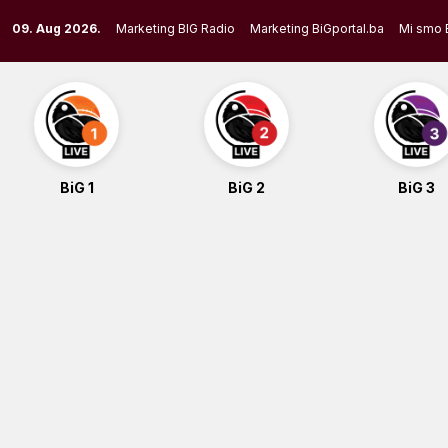
Skip
09. Aug 2026.
Marketing BIG Radio
Marketing BiGportal.ba
Mi smo 
to
content
BiG 1
BiG 2
BiG 3