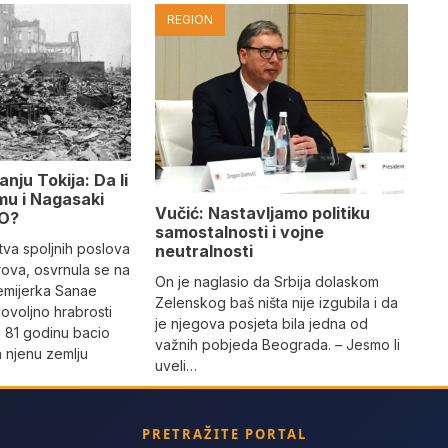
REGION
nju Tokija: Da li
mu i Nagasaki
Vučić: Nastavljamo politiku
LO?
samostalnosti i vojne
stva spoljnih poslova
neutralnosti
rova, osvrnula se na
On je naglasio da Srbija dolaskom
remijerka Sanae
Zelenskog baš ništa nije izgubila i da
dovoljno hrabrosti
je njegova posjeta bila jedna od
e 81 godinu bacio
važnih pobjeda Beograda. – Jesmo li
 njenu zemlju
uveli…
PRETRAŽITE PORTAL