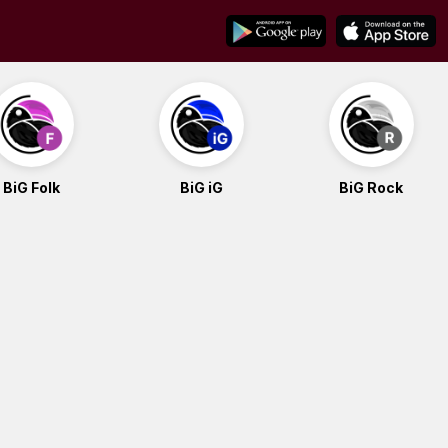
BiG Folk
BiG iG
BiG Rock