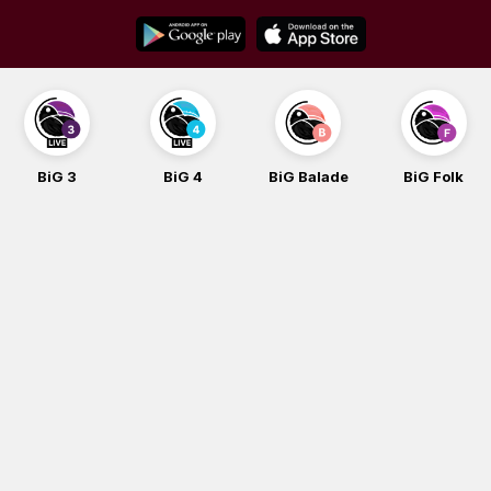
Skip
to
content
BiG 3
BiG 4
BiG Balade
BiG Folk