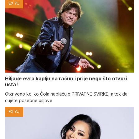
EX YU
Hiljade evra kaplju na račun i prije nego što otvori
usta!
Otkriveno koliko Čola naplaćuje PRIVATNE SVIRKE, a tek da
čujete posebne uslove
EX YU