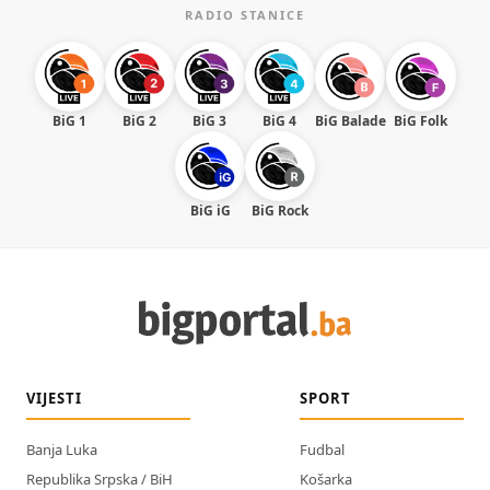
RADIO STANICE
BiG 1
BiG 2
BiG 3
BiG 4
BiG Balade
BiG Folk
BiG iG
BiG Rock
VIJESTI
SPORT
Banja Luka
Fudbal
Republika Srpska / BiH
Košarka