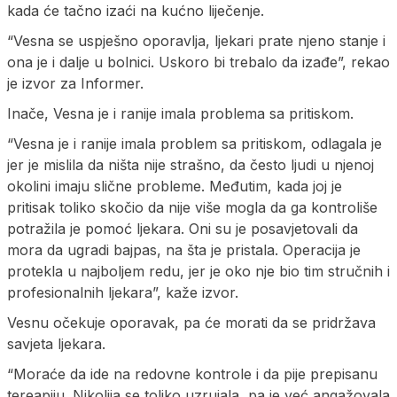
kada će tačno izaći na kućno liječenje.
“Vesna se uspješno oporavlja, ljekari prate njeno stanje i
ona je i dalje u bolnici. Uskoro bi trebalo da izađe”, rekao
je izvor za Informer.
Inače, Vesna je i ranije imala problema sa pritiskom.
“Vesna je i ranije imala problem sa pritiskom, odlagala je
jer je mislila da ništa nije strašno, da često ljudi u njenoj
okolini imaju slične probleme. Međutim, kada joj je
pritisak toliko skočio da nije više mogla da ga kontroliše
potražila je pomoć ljekara. Oni su je posavjetovali da
mora da ugradi bajpas, na šta je pristala. Operacija je
protekla u najboljem redu, jer je oko nje bio tim stručnih i
profesionalnih ljekara”, kaže izvor.
Vesnu očekuje oporavak, pa će morati da se pridržava
savjeta ljekara.
“Moraće da ide na redovne kontrole i da pije prepisanu
tereapiju. Nikolija se toliko uzrujala, pa je već angažovala