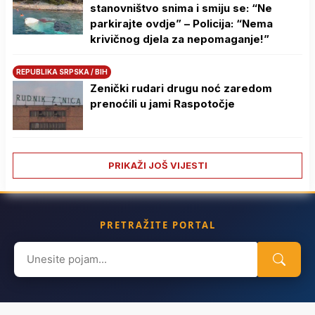
stanovništvo snima i smiju se: “Ne
parkirajte ovdje” – Policija: “Nema
krivičnog djela za nepomaganje!”
REPUBLIKA SRPSKA / BIH
Zenički rudari drugu noć zaredom
prenoćili u jami Raspotočje
PRIKAŽI JOŠ VIJESTI
PRETRAŽITE PORTAL
Search
for: