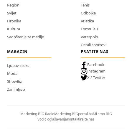
Region
Tenis
Svijet
Odbojka
Hronika
Atletika
Kultura
Formula 1
Saopštenje za medije
Vaterpolo
Ostali sportovi
MAGAZIN
PRATITE NAS
Facebook
Ljubav i seks
Instagram
Moda
X / Twitter
ShowBiz
Zanimljivo
Marketing BIG Radio
Marketing BIGportal.ba
Mi smo BIG
Vodič oglašavanja
Kontaktirajte nas