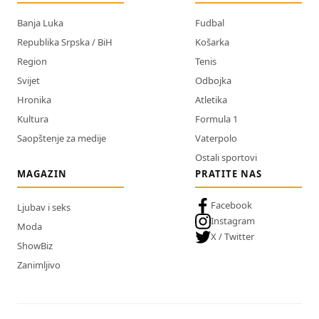
Banja Luka
Fudbal
Republika Srpska / BiH
Košarka
Region
Tenis
Svijet
Odbojka
Hronika
Atletika
Kultura
Formula 1
Saopštenje za medije
Vaterpolo
Ostali sportovi
MAGAZIN
PRATITE NAS
Facebook
Ljubav i seks
Instagram
Moda
X / Twitter
ShowBiz
Zanimljivo