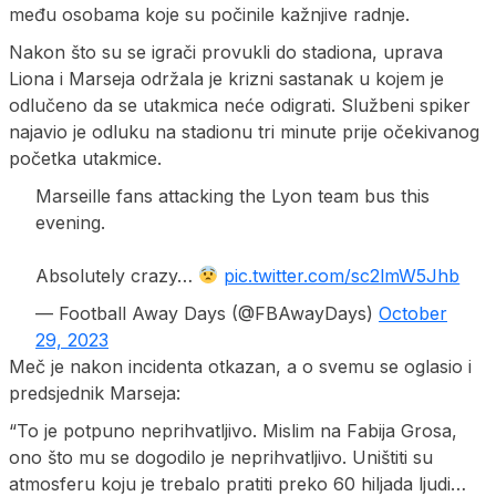
među osobama koje su počinile kažnjive radnje.
Nakon što su se igrači provukli do stadiona, uprava
Liona i Marseja održala je krizni sastanak u kojem je
odlučeno da se utakmica neće odigrati. Službeni spiker
najavio je odluku na stadionu tri minute prije očekivanog
početka utakmice.
Marseille fans attacking the Lyon team bus this
evening.
Absolutely crazy…
pic.twitter.com/sc2lmW5Jhb
— Football Away Days (@FBAwayDays)
October
29, 2023
Meč je nakon incidenta otkazan, a o svemu se oglasio i
predsjednik Marseja:
“To je potpuno neprihvatljivo. Mislim na Fabija Grosa,
ono što mu se dogodilo je neprihvatljivo. Uništiti su
atmosferu koju je trebalo pratiti preko 60 hiljada ljudi…