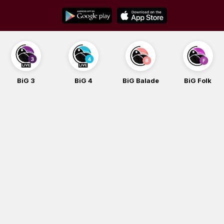
Skip
to
content
BiG 4
BiG Balade
BiG Folk
BiG iG