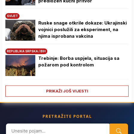
predložen kućni pritvor
SVIJET
Ruske snage otkrile dokaze: Ukrajinski
vojnici poslužili za eksperiment, na
njima isprobana vakcina
REPUBLIKA SRPSKA / BIH
Trebinje: Borba uspjela, situacija sa
požarom pod kontrolom
PRIKAŽI JOŠ VIJESTI
PRETRAŽITE PORTAL
Search
for: