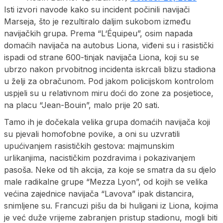
Isti izvori navode kako su incident počinili navijači
Marseja, što je rezultiralo daljim sukobom između
navijačkih grupa. Prema “L‘Équipeu”, osim napada
domaćih navijača na autobus Liona, viđeni su i rasistički
ispadi od strane 600-tinjak navijača Liona, koji su se
ubrzo nakon prvobitnog incidenta iskrcali blizu stadiona
u želji za obračunom. Pod jakom policijskom kontrolom
uspjeli su u relativnom miru doći do zone za posjetioce,
na placu “Jean-Bouin”, malo prije 20 sati.
Tamo ih je dočekala velika grupa domaćih navijača koji
su pjevali homofobne povike, a oni su uzvratili
upućivanjem rasističkih gestova: majmunskim
urlikanjima, nacističkim pozdravima i pokazivanjem
pasoša. Neke od tih akcija, za koje se smatra da su djelo
male radikalne grupe “Mezza Lyon”, od kojih se velika
većina zajednice navijača “Lavova” ipak distancira,
snimljene su. Francuzi pišu da bi huligani iz Liona, kojima
je već duže vrijeme zabranjen pristup stadionu, mogli biti