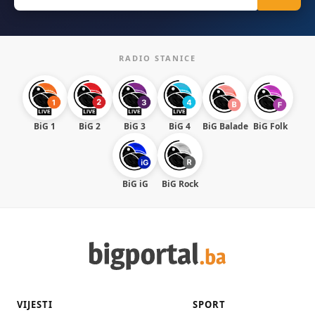
RADIO STANICE
BiG 1
BiG 2
BiG 3
BiG 4
BiG Balade
BiG Folk
BiG iG
BiG Rock
VIJESTI
SPORT