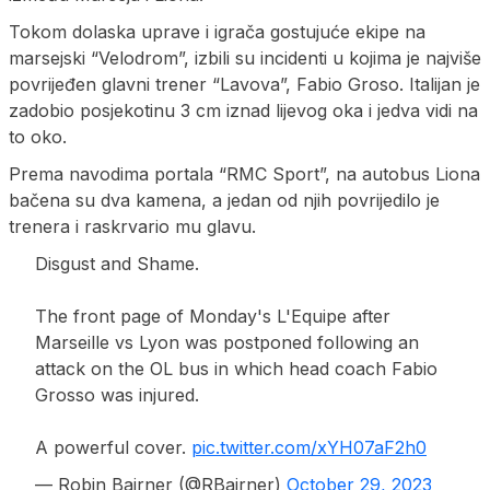
Tokom dolaska uprave i igrača gostujuće ekipe na
marsejski “Velodrom”, izbili su incidenti u kojima je najviše
povrijeđen glavni trener “Lavova”, Fabio Groso. Italijan je
zadobio posjekotinu 3 cm iznad lijevog oka i jedva vidi na
to oko.
Prema navodima portala “RMC Sport”, na autobus Liona
bačena su dva kamena, a jedan od njih povrijedilo je
trenera i raskrvario mu glavu.
Disgust and Shame.
The front page of Monday's L'Equipe after
Marseille vs Lyon was postponed following an
attack on the OL bus in which head coach Fabio
Grosso was injured.
A powerful cover.
pic.twitter.com/xYH07aF2h0
— Robin Bairner (@RBairner)
October 29, 2023