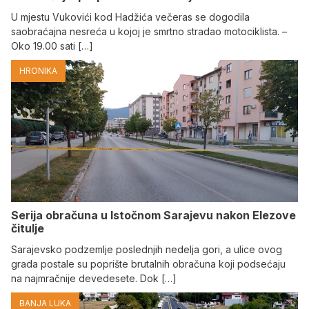
U mjestu Vukovići kod Hadžića večeras se dogodila
saobraćajna nesreća u kojoj je smrtno stradao motociklista. –
Oko 19.00 sati […]
HRONIKA
Serija obračuna u Istočnom Sarajevu nakon Elezove
čitulje
Sarajevsko podzemlje poslednjih nedelja gori, a ulice ovog
grada postale su poprište brutalnih obračuna koji podsećaju
na najmračnije devedesete. Dok […]
BANJA LUKA