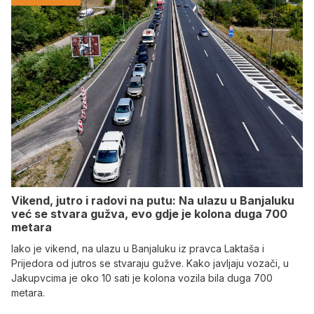
Vikend, jutro i radovi na putu: Na ulazu u Banjaluku
već se stvara gužva, evo gdje je kolona duga 700
metara
Iako je vikend, na ulazu u Banjaluku iz pravca Laktaša i
Prijedora od jutros se stvaraju gužve. Kako javljaju vozači, u
Jakupvcima je oko 10 sati je kolona vozila bila duga 700
metara.