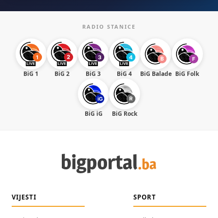
RADIO STANICE
BiG 1
BiG 2
BiG 3
BiG 4
BiG Balade
BiG Folk
BiG iG
BiG Rock
VIJESTI
SPORT