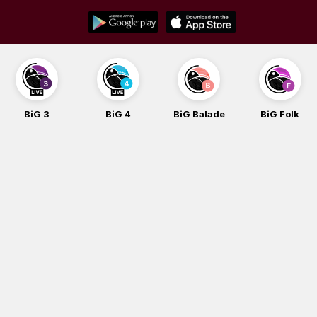
Skip
to
content
BiG 3
BiG 4
BiG Balade
BiG Folk