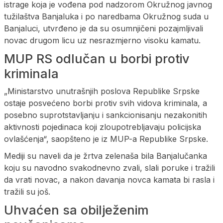
istrage koja je vođena pod nadzorom Okružnog javnog
tužilaštva Banjaluka i po naredbama Okružnog suda u
Banjaluci, utvrđeno je da su osumnjičeni pozajmljivali
novac drugom licu uz nesrazmjerno visoku kamatu.
MUP RS odlučan u borbi protiv
kriminala
„Ministarstvo unutrašnjih poslova Republike Srpske
ostaje posvećeno borbi protiv svih vidova kriminala, a
posebno suprotstavljanju i sankcionisanju nezakonitih
aktivnosti pojedinaca koji zloupotrebljavaju policijska
ovlašćenja“, saopšteno je iz MUP-a Republike Srpske.
Mediji su naveli da je žrtva zelenaša bila Banjalučanka
koju su navodno svakodnevno zvali, slali poruke i tražili
da vrati novac, a nakon davanja novca kamata bi rasla i
tražili su još.
Uhvaćen sa obilježenim