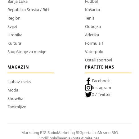
Banja Luka
Fudbal
Republika Srpska / BiH
Košarka
Region
Tenis
Svijet
Odbojka
Hronika
Atletika
Kultura
Formula 1
Saopštenje za medije
Vaterpolo
Ostali sportovi
MAGAZIN
PRATITE NAS
Facebook
Ljubav i seks
Instagram
Moda
X / Twitter
ShowBiz
Zanimljivo
Marketing BIG Radio
Marketing BIGportal.ba
Mi smo BIG
Vodič oglašavanja
Kontaktirajte nas