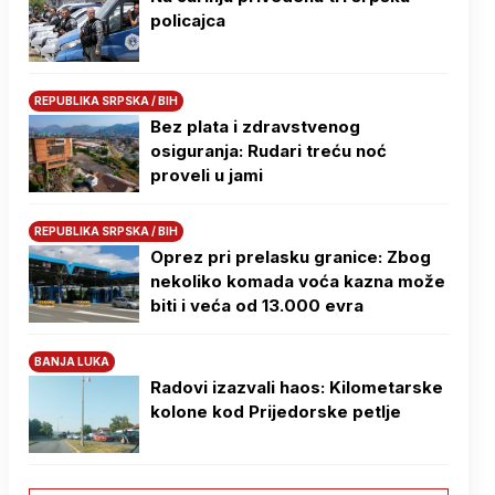
policajca
REPUBLIKA SRPSKA / BIH
Bez plata i zdravstvenog
osiguranja: Rudari treću noć
proveli u jami
REPUBLIKA SRPSKA / BIH
Oprez pri prelasku granice: Zbog
nekoliko komada voća kazna može
biti i veća od 13.000 evra
BANJA LUKA
Radovi izazvali haos: Kilometarske
kolone kod Prijedorske petlje