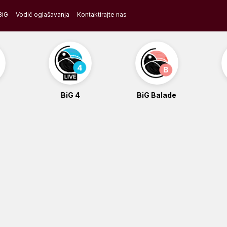
BiG
Vodič oglašavanja
Kontaktirajte nas
BiG 4
BiG Balade