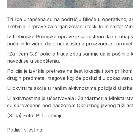
Tri lica uhapšena su na području Bileće u operativnoj akc
Trebinje i Uprave za organizovani i teški kriminalitet M
Iz trebinjske Policijske uprave je saopšteno da su uhapšen
počinila krivično djelo neovlaštena proizvodnja i promet
“Za licem G.S. policija traga zbog sumnje da je počinilo
navodi se u saopštenju.
Policija je izvršila pretrese na šest lokacija i tom prilik
drugih predmeta i tragova koji će poslužiti u dokazivanju
U okviru te akcije u ranijim aktivnostima policijski služ
U aktivnostima je učestvovala i Žandarmerija Ministarst
su sprovedene pod nadzorom Okružnog javnog tužilašt
(Srna) Foto: PU Trebinje
Podijeli vijest na: