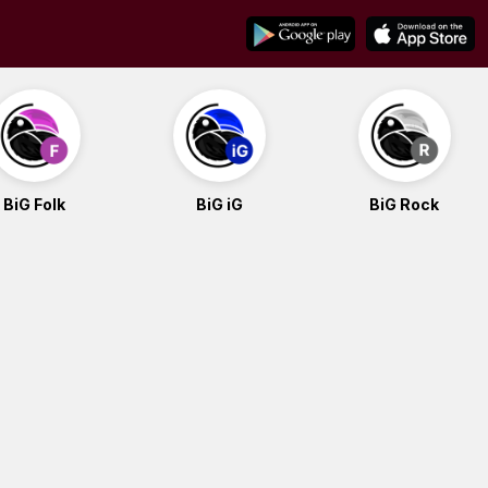
BiG Folk
BiG iG
BiG Rock