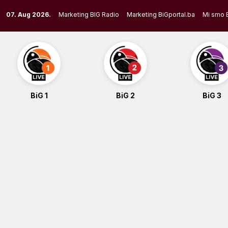
Skip
07. Aug 2026.
Marketing BIG Radio
Marketing BiGportal.ba
Mi smo 
to
content
BiG 1
BiG 2
BiG 3