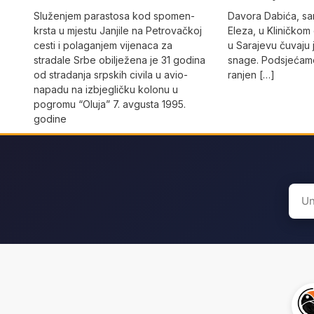
Služenjem parastosa kod spomen-
Davora Dabića, sa
krsta u mjestu Janjile na Petrovačkoj
Eleza, u Kliničkom
cesti i polaganjem vijenaca za
u Sarajevu čuvaju 
stradale Srbe obilježena je 31 godina
snage. Podsjećamo
od stradanja srpskih civila u avio-
ranjen […]
napadu na izbjegličku kolonu u
pogromu “Oluja” 7. avgusta 1995.
godine
Sear
for: