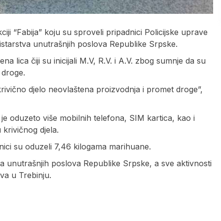
iji “Fabija” koju su sproveli pripadnici Policijske uprave
inistarstva unutrašnjih poslova Republike Srpske.
a lica čiji su inicijali M.V, R.V. i A.V. zbog sumnje da su
 droge.
 krivično djelo neovlaštena proizvodnja i promet droge”,
om je oduzeto više mobilnih telefona, SIM kartica, kao i
 krivičnog djela.
benici su oduzeli 7,46 kilogama marihuane.
va unutrašnjih poslova Republike Srpske, a sve aktivnosti
va u Trebinju.