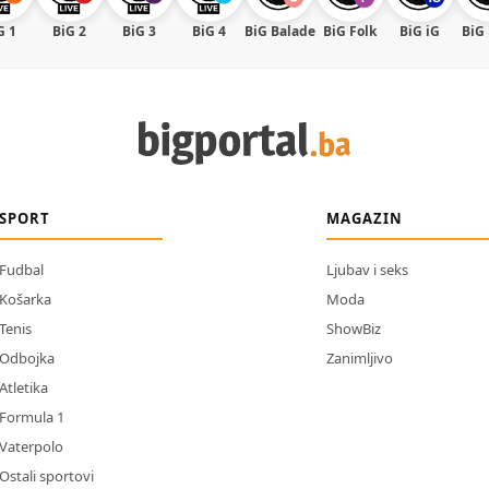
G 1
BiG 2
BiG 3
BiG 4
BiG Balade
BiG Folk
BiG iG
BiG
SPORT
MAGAZIN
Fudbal
Ljubav i seks
Košarka
Moda
Tenis
ShowBiz
Odbojka
Zanimljivo
Atletika
Formula 1
Vaterpolo
Ostali sportovi