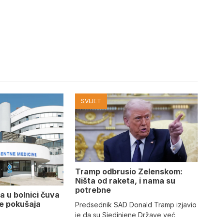
SVIJET
Tramp odbrusio Zelenskom:
Ništa od raketa, i nama su
potrebne
a u bolnici čuva
se pokušaja
Predsednik SAD Donald Tramp izjavio
je da su Sjedinjene Države već