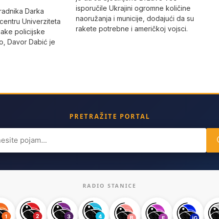
isporučile Ukrajini ogromne količine
radnika Darka
naoružanja i municije, dodajući da su
 centru Univerziteta
rakete potrebne i američkoj vojsci.
jake policijske
, Davor Dabić je
PRETRAŽITE PORTAL
ch
RADIO STANICE