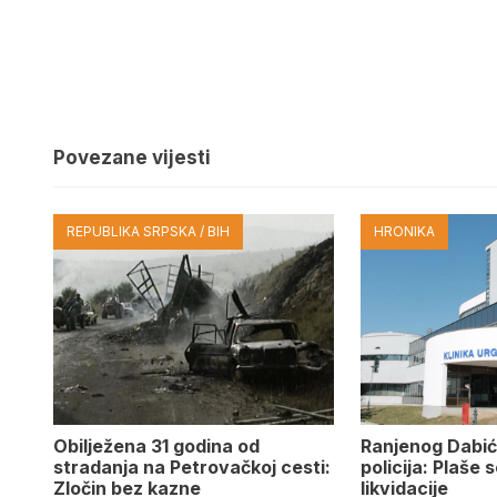
Povezane vijesti
REPUBLIKA SRPSKA / BIH
HRONIKA
Obilježena 31 godina od
Ranjenog Dabić
stradanja na Petrovačkoj cesti:
policija: Plaše 
Zločin bez kazne
likvidacije