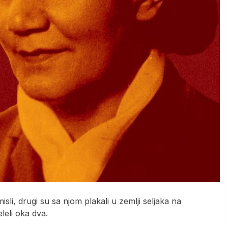
li, drugi su sa njom plakali u zemlji seljaka na
leli oka dva.