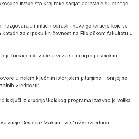
okošene livade što kraj reke sanja” odrastale su mnoge
m razgovaraju i mladi i odrasli i nove generacije koje se
 katedri za srpsku književnost na Filološkom fakultetu u
 da je tumače i dovode u vezu sa drugim pesničkim
govore u nekim ključnim istorijskim pitanjima – oni joj se
zalnih vrednosti”.
 isključi iz srednjoškolskog programa izazvao je velika
oglašavanje Desanke Maksimović “nižerazrednom