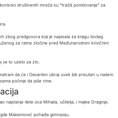
 korisnici društvenih mreža su “tražili pomilovanje” za
ira.
-ih zbog predgovora koji je napisala za knjigu bivšeg
tuženog za ratne zločine pred Međunarodnim krivičnim
j se to uzelo za zlo.
atram da će i Desankin uticaj uvek biti prisutan u našem
 sama počinje da piše rime.
acija
 najstarije dete oca Mihaila, učitelja, i majke Draginje.
, gde Maksimović pohađa gimnaziju.