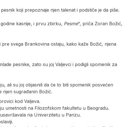
pesnik koji prepoznaje njen talenat i podstiče je da piše.
ri godine kasnije, i prvu zbirku,
Pesme
“, priča Zoran Božić,
li pre svega Brankovina ostaju, kako kaže Božić, njena
mlade pesnike, zato su joj Valjevci i podigli spomenik za
u, ali su joj objasnili da će to biti spomenik posvećen
že njen sugrađanin Božić.
rovici kod Valjeva.
toriju umetnosti na Filozofskom fakultetu u Beogradu.
 usavršavala na Univerzitetu u Parizu.
laviji.