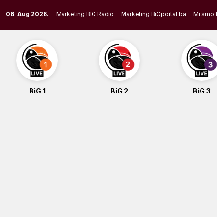
Skip
06. Aug 2026.
Marketing BIG Radio
Marketing BiGportal.ba
Mi smo 
to
content
BiG 1
BiG 2
BiG 3