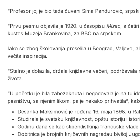
“Profesor joj je bio tada čuveni Sima Pandurović, srpski 
“Prvu pesmu objavila je 1920. u časopisu
Misao
, a četi
kustos Muzeja Brankovina, za BBC na srpskom.
Iako se zbog školovanja preselila u Beograd, Valjevo, a
večita inspiracija.
“Stalno je dolazila, držala književne večeri, podržavala 
života.
“U početku je bila zabezeknuta i negodovala je na tu idej
pesništvu, sa njenim likom, pa je nekako prihvatila”, ka
Desanka Maksimović je rođena 16. maja 1898. u Rab
Studirala je svetsku književnost, opštu istoriju i is
Godinu dana se kao stipendistkinja francuske vlade
Dobitnica je brojnih književnih nagradau bivšoj Jugos