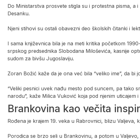
Do Ministarstva prosvete stigla su i protestna pisma, a i
Desanku.
Njeni stihovi su ostali obavezni deo školskih čitanki i lekt
I sama književnica bila je na meti kritika početkom 1990
srpskog predsednika Slobodana Miloševića, kasnije op
sudom za bivšu Jugoslaviju.
Zoran Božić kaže da je ona već bila “veliko ime”, da bi jo
“Veliki pesnici uvek nađu mesto pod suncem, pa tako sm
narodu”, kaže Milica Vuković koja pod njenim uticajem i
Brankovina kao večita inspir
Rođena je krajem 19. veka u Rabrovnici, blizu Valjeva, kao
Porodica se brzo seli u Brankovinu, a potom u Valjevo