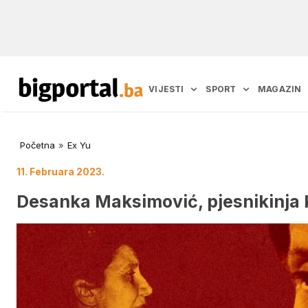
VIJESTI
SPORT
MAGAZIN
Početna
»
Ex Yu
11. Februara 2023.
Desanka Maksimović, pjesnikinja k