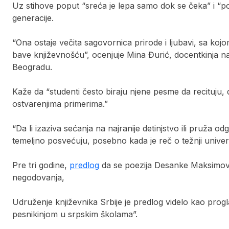
Uz stihove poput “sreća je lepa samo dok se čeka” i “p
generacije.
“Ona ostaje večita sagovornica prirode i ljubavi, sa kojo
bave književnošću”, ocenjuje Mina Đurić, docentkinja na
Beogradu.
Kaže da “studenti često biraju njene pesme da recituju,
ostvarenjima primerima.”
“Da li izaziva sećanja na najranije detinjstvo ili pruža od
temeljno posvećuju, posebno kada je reč o težnji univer
Pre tri godine,
predlog
da se poezija Desanke Maksimović
negodovanja,
Udruženje književnika Srbije je predlog videlo kao pr
pesnikinjom u srpskim školama”.