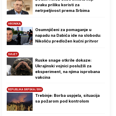
svaku priliku koristi za
netrpeljivost prema Srbima
HRONIKA
Osumnjičeni za pomaganje u
napadu na Dabića ide na slobodu:
Nikoliću predložen kućni pritvor
SVIJET
Ruske snage otkrile dokaze:
Ukrajinski vojnici poslužili za
eksperiment, na njima isprobana
vakcina
REPUBLIKA SRPSKA / BIH
Trebinje: Borba uspjela, situacija
sa požarom pod kontrolom