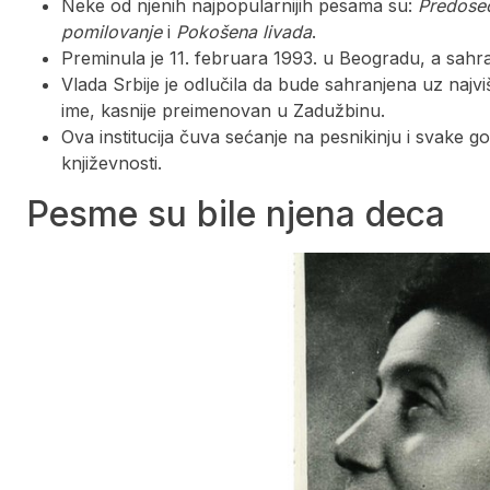
Neke od njenih najpopularnijih pesama su:
Predose
pomilovanje
i
Pokošena livada
.
Preminula je 11. februara 1993. u Beogradu, a sahra
Vlada Srbije je odlučila da bude sahranjena uz najvi
ime, kasnije preimenovan u Zadužbinu.
Ova institucija čuva sećanje na pesnikinju i svake 
književnosti.
Pesme su bile njena deca