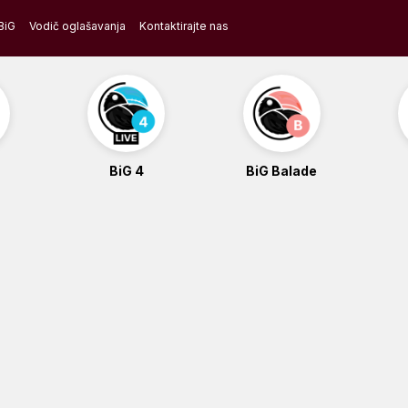
BiG
Vodič oglašavanja
Kontaktirajte nas
BiG 4
BiG Balade