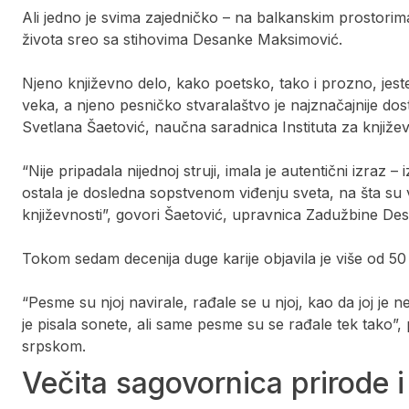
Ali jedno je svima zajedničko – na balkanskim prostorima 
života sreo sa stihovima Desanke Maksimović.
Njeno književno delo, kako poetsko, tako i prozno, jes
veka, a njeno pesničko stvaralaštvo je najznačajnije dos
Svetlana Šaetović, naučna saradnica Instituta za knjiž
“Nije pripadala nijednoj struji, imala je autentični izra
ostala je dosledna sopstvenom viđenju sveta, na šta su vr
književnosti”, govori Šaetović, upravnica Zadužbine D
Tokom sedam decenija duge karije objavila je više od 50
“Pesme su njoj navirale, rađale se u njoj, kao da joj je n
je pisala sonete, ali same pesme su se rađale tek tako”,
srpskom.
Večita sagovornica prirode i