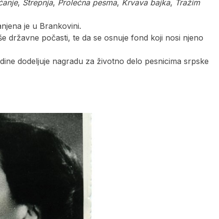
ćanje
,
Strepnja
,
Prolećna pesma
,
Krvava bajka
,
Tražim
njena je u Brankovini.
še državne počasti, te da se osnuje fond koji nosi njeno
godine dodeljuje nagradu za životno delo pesnicima srpske