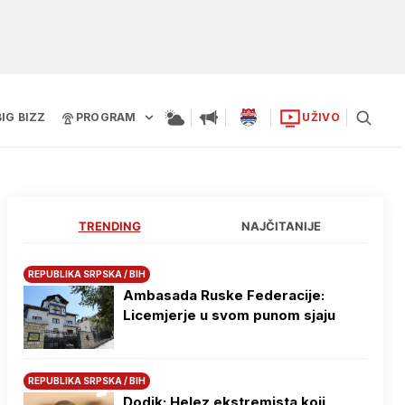
BIG BIZZ
PROGRAM
UŽIVO
TRENDING
NAJČITANIJE
REPUBLIKA SRPSKA / BIH
Ambasada Ruske Federacije:
Licemjerje u svom punom sjaju
REPUBLIKA SRPSKA / BIH
Dodik: Helez ekstremista koji