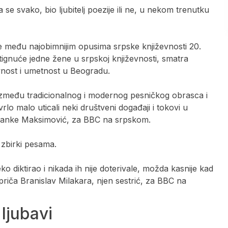
se svako, bio ljubitelj poezije ili ne, u nekom trenutku
te među najobimnijim opusima srpske književnosti 20.
tignuće jedne žene u srpskoj književnosti, smatra
evnost i umetnost u Beogradu.
z – između tradicionalnog i modernog pesničkog obrasca i
lo malo uticali neki društveni događaji i tokovi u
esanke Maksimović, za BBC na srpskom.
 zbirki pesama.
eko diktirao i nikada ih nije doterivale, možda kasnije kad
 priča Branislav Milakara, njen sestrić, za BBC na
 ljubavi