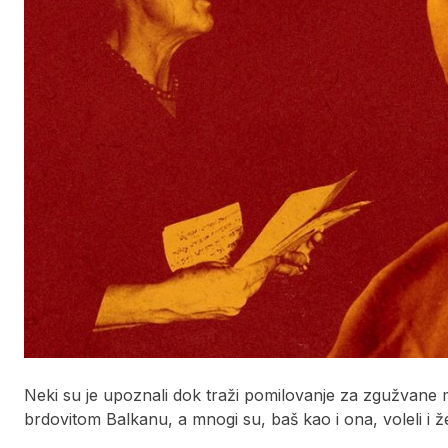
Neki su je upoznali dok traži pomilovanje za zgužvane mis
brdovitom Balkanu, a mnogi su, baš kao i ona, voleli i že