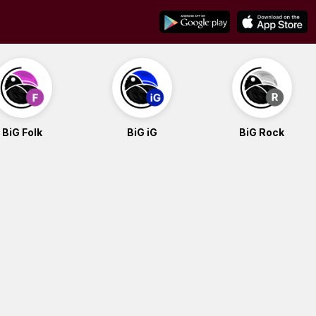
BiG Folk
BiG iG
BiG Rock