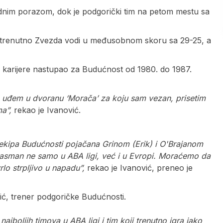
dnim porazom, dok je podgorički tim na petom mestu sa
, trenutno Zvezda vodi u međusobnom skoru sa 29-25, a
 karijere nastupao za Budućnost od 1980. do 1987.
da uđem u dvoranu ‘Morača’ za koju sam vezan, prisetim
a”,
rekao je Ivanović.
 ekipa Budućnosti pojačana Grinom (Erik) i O'Brajanom
 plasman ne samo u ABA ligi, već i u Evropi. Moraćemo da
lo strpljivo u napadu”,
rekao je Ivanović, preneo je
vić, trener podgoričke Budućnosti.
jboljih timova u ABA ligi i tim koji trenutno igra jako