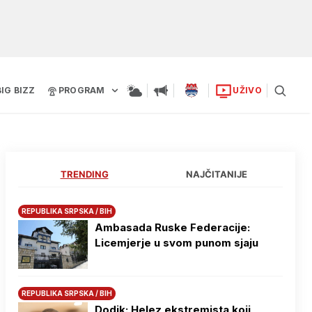
BIG BIZZ
PROGRAM
UŽIVO
TRENDING
NAJČITANIJE
REPUBLIKA SRPSKA / BIH
Ambasada Ruske Federacije:
Licemjerje u svom punom sjaju
REPUBLIKA SRPSKA / BIH
Dodik: Helez ekstremista koji