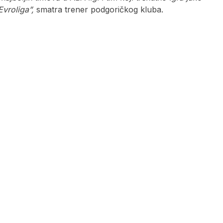
vroliga”,
smatra trener podgoričkog kluba.