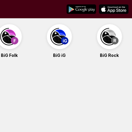
BiG Folk
BiG iG
BiG Rock