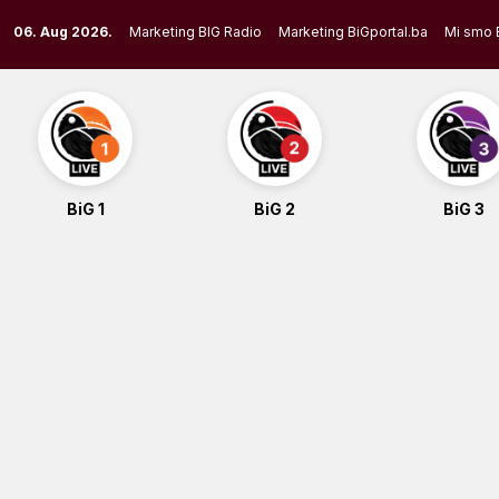
Skip
06. Aug 2026.
Marketing BIG Radio
Marketing BiGportal.ba
Mi smo 
to
content
BiG 1
BiG 2
BiG 3