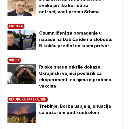
svaku priliku koristi za
netrpeljivost prema Srbima
HRONIKA
Osumnjičeni za pomaganje u
napadu na Dabića ide na slobodu:
Nikoliću predložen kućni pritvor
SVIJET
Ruske snage otkrile dokaze:
Ukrajinski vojnici poslužili za
eksperiment, na njima isprobana
vakcina
REPUBLIKA SRPSKA / BIH
Trebinje: Borba uspjela, situacija
sa požarom pod kontrolom