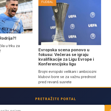
FUDBAL
Rodrija?!
ila u trku za
Evropska scena ponovo u
!
fokusu: Večeras se igraju
kvalifikacije za Ligu Evrope i
Konferencijsku ligu
Brojni evropski velikani i ambiciozni
klubovi bore se za važnu prednost
pred revanš susrete
PRETRAŽITE PORTAL
ch