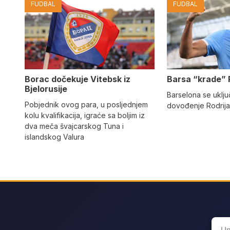
FUDBAL
FUDBAL
Barsa “krade” 
Borac dočekuje Vitebsk iz
Bjelorusije
Barselona se uključ
Pobjednik ovog para, u posljednjem
dovođenje Rodrija
kolu kvalifikacija, igraće sa boljim iz
dva meča švajcarskog Tuna i
islandskog Valura
Sear