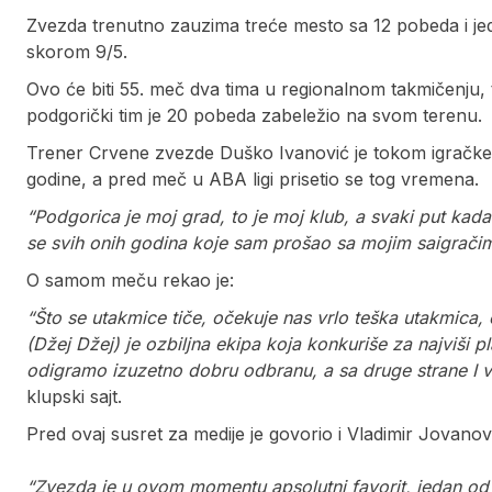
Zvezda trenutno zauzima treće mesto sa 12 pobeda i je
skorom 9/5.
Ovo će biti 55. meč dva tima u regionalnom takmičenju
podgorički tim je 20 pobeda zabeležio na svom terenu.
Trener Crvene zvezde Duško Ivanović je tokom igračke
godine, a pred meč u ABA ligi prisetio se tog vremena.
“Podgorica je moj grad, to je moj klub, a svaki put ka
se svih onih godina koje sam prošao sa mojim saigračim
O samom meču rekao je:
“Što se utakmice tiče, očekuje nas vrlo teška utakmica,
(Džej Džej) je ozbiljna ekipa koja konkuriše za najviši
odigramo izuzetno dobru odbranu, a sa druge strane I vr
klupski sajt.
Pred ovaj susret za medije je govorio i Vladimir Jovano
“Zvezda je u ovom momentu apsolutni favorit, jedan od na