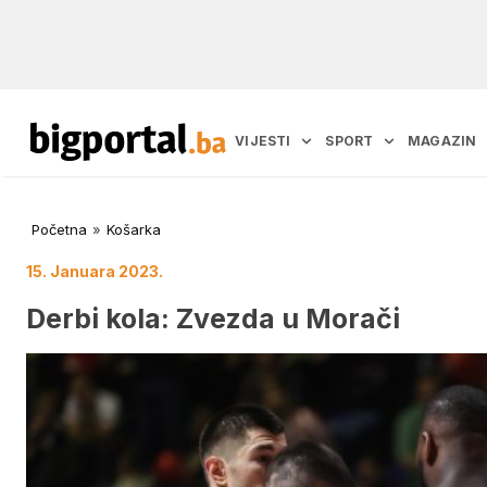
VIJESTI
SPORT
MAGAZIN
Početna
»
Košarka
15. Januara 2023.
Derbi kola: Zvezda u Morači