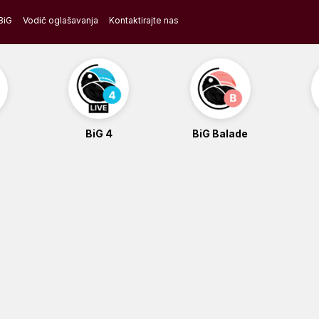
BiG
Vodič oglašavanja
Kontaktirajte nas
BiG 4
BiG Balade