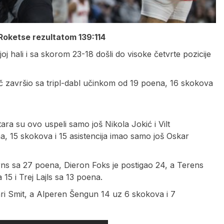
 Roketse rezultatom 139:114
j hali i sa skorom 23-18 došli do visoke četvrte pozicije
č završio sa tripl-dabl učinkom od 19 poena, 16 skokova
tara su ovo uspeli samo još Nikola Jokić i Vilt
oena, 15 skokova i 15 asistencija imao samo još Oskar
rns sa 27 poena, Dieron Foks je postigao 24, a Terens
 15 i Trej Lajls sa 13 poena.
ri Smit, a Alperen Šengun 14 uz 6 skokova i 7