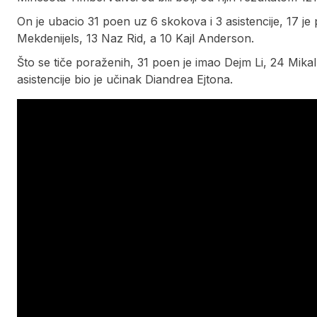
On je ubacio 31 poen uz 6 skokova i 3 asistencije, 17 je
Mekdenijels, 13 Naz Rid, a 10 Kajl Anderson.
Što se tiče poraženih, 31 poen je imao Dejm Li, 24 Mikal
asistencije bio je učinak Diandrea Ejtona.