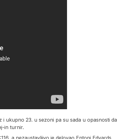
raz i ukupno 23. u sezoni pa su sada u opasnosti da
-in turnir.
1:116, a nezaustavljivo je delovao Entoni Edvards.