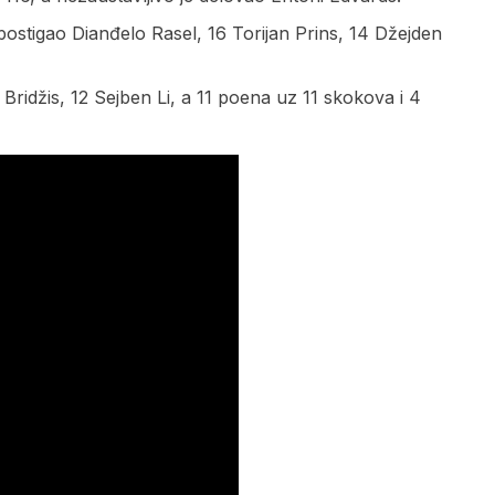
 postigao Dianđelo Rasel, 16 Torijan Prins, 14 Džejden
 Bridžis, 12 Sejben Li, a 11 poena uz 11 skokova i 4