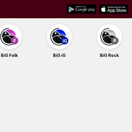
BiG Folk
BiG iG
BiG Rock