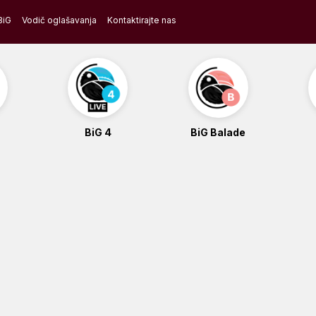
BiG
Vodič oglašavanja
Kontaktirajte nas
BiG 4
BiG Balade