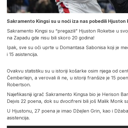
Sakramento Kingsi su u noći iza nas pobedili Hjuston
Sakramento Kingsi su “pregazili” Hjuston Roketse u svojo
na Zapadu gde nisu bili skoro 20 godina!
Ipak, sve su oči uprte u Domantasa Sabonisa koji je me
i 15 asistencija.
Ovakvu statistiku su u istoriji košarke osim njega od cen
Čemberlejn, a verovali ili ne, u istoriji franšize je 15 p
Robertson.
Najefikasniji igrač Sakramento Kingsa bio je Herison Ba
Dejvis 22 poena, dok su dvocifreni bili još Malik Monk sa
U Hjustonu, 27 poena je imao Džejlen Grin, kao i Džaba
asistencija.