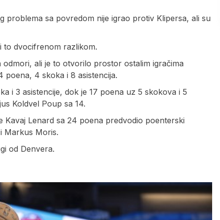
g problema sa povredom nije igrao protiv Klipersa, ali su
i to dvocifrenom razlikom.
odmori, ali je to otvorilo prostor ostalim igračima
 poena, 4 skoka i 8 asistencija.
ka i 3 asistencije, dok je 17 poena uz 5 skokova i 5
jus Koldvel Poup sa 14.
 je Kavaj Lenard sa 24 poena predvodio poenterski
 i Markus Moris.
ugi od Denvera.