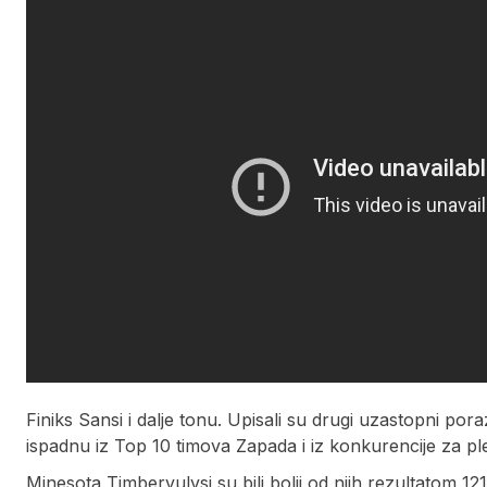
Finiks Sansi i dalje tonu. Upisali su drugi uzastopni po
ispadnu iz Top 10 timova Zapada i iz konkurencije za plej
Minesota Timbervulvsi su bili bolji od njih rezultatom 12