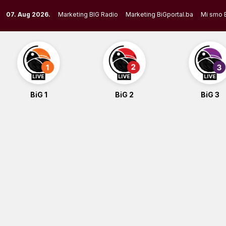
Skip
07. Aug 2026.
Marketing BIG Radio
Marketing BiGportal.ba
Mi smo 
to
content
BiG 1
BiG 2
BiG 3