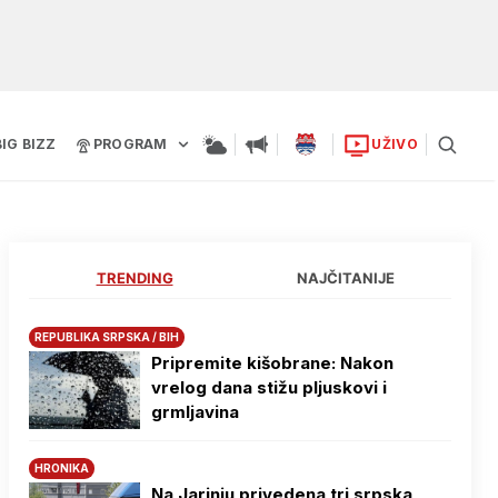
BIG BIZZ
PROGRAM
UŽIVO
TRENDING
NAJČITANIJE
REPUBLIKA SRPSKA / BIH
Pripremite kišobrane: Nakon
vrelog dana stižu pljuskovi i
grmljavina
HRONIKA
Na Јarinju privedena tri srpska