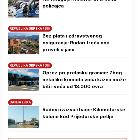
policajca
REPUBLIKA SRPSKA / BIH
Bez plata i zdravstvenog
osiguranja: Rudari treću noć
proveli u jami
REPUBLIKA SRPSKA / BIH
Oprez pri prelasku granice: Zbog
nekoliko komada voća kazna može
biti i veća od 13.000 evra
BANJA LUKA
Radovi izazvali haos: Kilometarske
kolone kod Prijedorske petlje