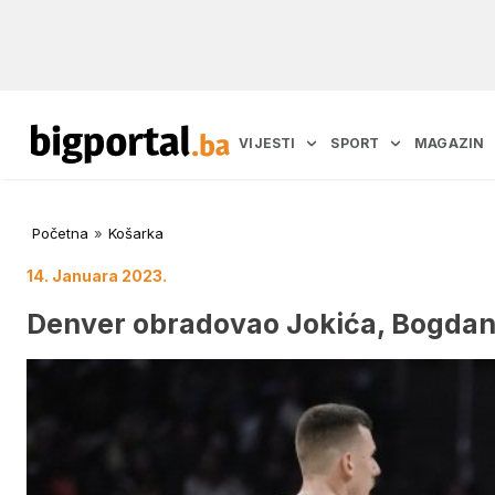
VIJESTI
SPORT
MAGAZIN
Početna
»
Košarka
14. Januara 2023.
Denver obradovao Jokića, Bogdan