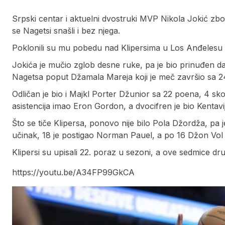
Srpski centar i aktuelni dvostruki MVP Nikola Jokić zbo
se Nagetsi snašli i bez njega.
Poklonili su mu pobedu nad Klipersima u Los Anđelesu 
Jokića je mučio zglob desne ruke, pa je bio prinuđen da 
Nagetsa poput Džamala Mareja koji je meč završio sa 24
Odličan je bio i Majkl Porter Džunior sa 22 poena, 4 sko
asistencija imao Eron Gordon, a dvocifren je bio Kentavi
Što se tiče Klipersa, ponovo nije bilo Pola Džordža, pa
učinak, 18 je postigao Norman Pauel, a po 16 Džon Vol
Klipersi su upisali 22. poraz u sezoni, a ove sedmice dr
https://youtu.be/A34FP99GkCA