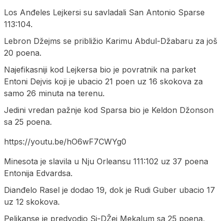
Los Anđeles Lejkersi su savladali San Antonio Sparse
113:104.
Lebron Džejms se približio Karimu Abdul-Džabaru za još
20 poena.
Najefikasniji kod Lejkersa bio je povratnik na parket
Entoni Dejvis koji je ubacio 21 poen uz 16 skokova za
samo 26 minuta na terenu.
Jedini vredan pažnje kod Sparsa bio je Keldon Džonson
sa 25 poena.
https://youtu.be/hO6wF7CWYg0
Minesota je slavila u Nju Orleansu 111:102 uz 37 poena
Entonija Edvardsa.
Dianđelo Rasel je dodao 19, dok je Rudi Guber ubacio 17
uz 12 skokova.
Pelikanse je predvodio Si-DŽej Mekalum sa 25 poena,