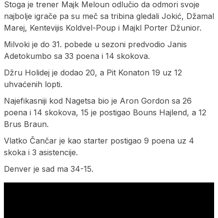
Stoga je trener Majk Meloun odlučio da odmori svoje
najbolje igrače pa su meč sa tribina gledali Jokić, Džamal
Marej, Kentevijis Koldvel-Poup i Majkl Porter Džunior.
Milvoki je do 31. pobede u sezoni predvodio Janis
Adetokumbo sa 33 poena i 14 skokova.
Džru Holidej je dodao 20, a Pit Konaton 19 uz 12
uhvaćenih lopti.
Najefikasniji kod Nagetsa bio je Aron Gordon sa 26
poena i 14 skokova, 15 je postigao Bouns Hajlend, a 12
Brus Braun.
Vlatko Čančar je kao starter postigao 9 poena uz 4
skoka i 3 asistencije.
Denver je sad ma 34-15.