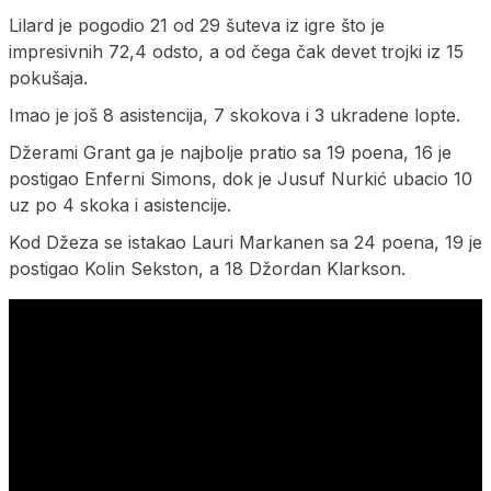
Lilard je pogodio 21 od 29 šuteva iz igre što je
impresivnih 72,4 odsto, a od čega čak devet trojki iz 15
pokušaja.
Imao je još 8 asistencija, 7 skokova i 3 ukradene lopte.
Džerami Grant ga je najbolje pratio sa 19 poena, 16 je
postigao Enferni Simons, dok je Jusuf Nurkić ubacio 10
uz po 4 skoka i asistencije.
Kod Džeza se istakao Lauri Markanen sa 24 poena, 19 je
postigao Kolin Sekston, a 18 Džordan Klarkson.