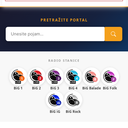
PRETRAŽITE PORTAL
Search
for:
RADIO STANICE
BiG 1
BiG 2
BiG 3
BiG 4
BiG Balade
BiG Folk
BiG iG
BiG Rock