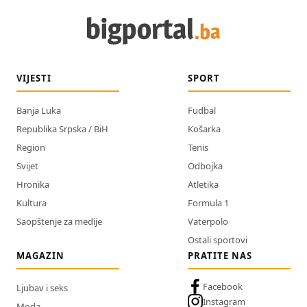
VIJESTI
SPORT
Banja Luka
Fudbal
Republika Srpska / BiH
Košarka
Region
Tenis
Svijet
Odbojka
Hronika
Atletika
Kultura
Formula 1
Saopštenje za medije
Vaterpolo
Ostali sportovi
MAGAZIN
PRATITE NAS
Facebook
Ljubav i seks
Instagram
Moda