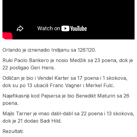
Orlando je iznenadio Indijanu sa 126:120.
Ruki Paolo Bankero je nosio Medžik sa 23 poena, dok je
22 postigao Geri Heris.
Odličan je bio i Vendel Karter sa 17 poena i 1 skokova,
dok su po 13 ubacili Franc Vagner i Merkel Fulc.
Najefikasniji kod Pejsersa je bio Benedikt Maturin sa 26
poena.
Majls Tarner je imao dabl-dabl sa 22 poena i 13 skokova,
dok je 21 dodao Badi Hild.
Rezultati: