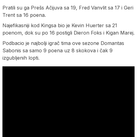
Pratili su ga Prešs Ačijuva sa 19, Fred Vanvlit sa 17 i Geri
Trent sa 16 poena.
Najefikasniji kod Kingsa bio je Kevin Huerter sa 21
poenom, dok su po 16 postigli Dieron Foks i Kigan Marej.
Podbacio je najbolji igrač tima ove sezone Domantas
Sabonis sa samo 9 poena uz 8 skokova i čak 9
izgubljenih lopti.