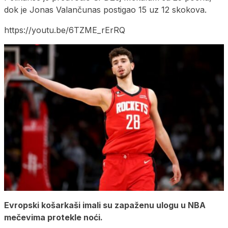
dok je Jonas Valančunas postigao 15 uz 12 skokova.
https://youtu.be/6TZME_rErRQ
Evropski košarkaši imali su zapaženu ulogu u NBA
mečevima protekle noći.