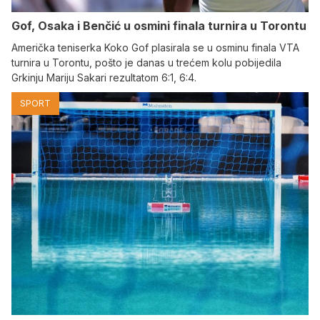
Gof, Osaka i Benčić u osmini finala turnira u Torontu
Američka teniserka Koko Gof plasirala se u osminu finala VTA
turnira u Torontu, pošto je danas u trećem kolu pobijedila
Grkinju Mariju Sakari rezultatom 6:1, 6:4.
SPORT