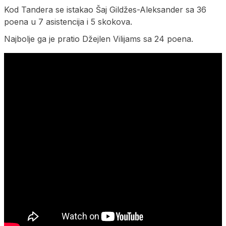
Kod Tandera se istakao Šaj Gildžes-Aleksander sa 36
poena u 7 asistencija i 5 skokova.
Najbolje ga je pratio Džejlen Vilijams sa 24 poena.