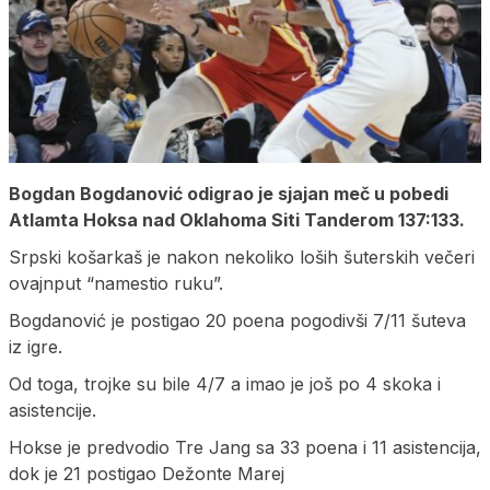
Bogdan Bogdanović odigrao je sjajan meč u pobedi
Atlamta Hoksa nad Oklahoma Siti Tanderom 137:133.
Srpski košarkaš je nakon nekoliko loših šuterskih večeri
ovajnput “namestio ruku”.
Bogdanović je postigao 20 poena pogodivši 7/11 šuteva
iz igre.
Od toga, trojke su bile 4/7 a imao je još po 4 skoka i
asistencije.
Hokse je predvodio Tre Jang sa 33 poena i 11 asistencija,
dok je 21 postigao Dežonte Marej