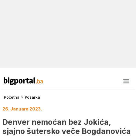
Početna
»
Košarka
26. Januara 2023.
Denver nemoćan bez Jokića,
sjajno šutersko veče Bogdanovića