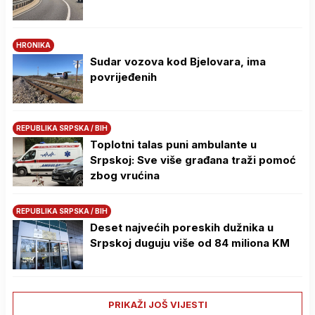
HRONIKA
Sudar vozova kod Bjelovara, ima
povrijeđenih
REPUBLIKA SRPSKA / BIH
Toplotni talas puni ambulante u
Srpskoj: Sve više građana traži pomoć
zbog vrućina
REPUBLIKA SRPSKA / BIH
Deset najvećih poreskih dužnika u
Srpskoj duguju više od 84 miliona KM
PRIKAŽI JOŠ VIJESTI