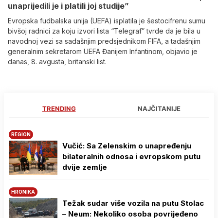
unaprijedili je i platili joj studije”
Evropska fudbalska unija (UEFA) isplatila je šestocifrenu sumu
bivšoj radnici za koju izvori lista “Telegraf” tvrde da je bila u
navodnoj vezi sa sadašnjim predsjednikom FIFA, a tadašnjim
generalnim sekretarom UEFA Đanijem Infantinom, objavio je
danas, 8. avgusta, britanski list.
TRENDING
NAJČITANIJE
REGION
Vučić: Sa Zelenskim o unapređenju
bilateralnih odnosa i evropskom putu
dvije zemlje
HRONIKA
Težak sudar više vozila na putu Stolac
– Neum: Nekoliko osoba povrijeđeno