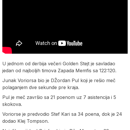
U jednom od derbija večeri Golden Stejt je savladao
jedan od najboljih timova Zapada Memfis sa 122:120.
Junak Voriorsa bio je DŽordan Pul koji je rešio meč
polaganjem dve sekunde pre kraja.
Pul je meč završio sa 21 poenom uz 7 asistencija i 5
skokova.
Voriorse je predvodio Stef Kari sa 34 poena, dok je 24
dodao Klej Tompson.