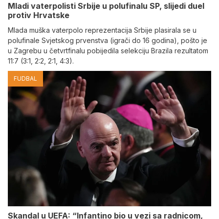
Mladi vaterpolisti Srbije u polufinalu SP, slijedi duel
protiv Hrvatske
Mlada muška vaterpolo reprezentacija Srbije plasirala se u
polufinale Svjetskog prvenstva (igrači do 16 godina), pošto je
u Zagrebu u četvrtfinalu pobijedila selekciju Brazila rezultatom
11:7 (3:1, 2:2, 2:1, 4:3).
FUDBAL
Skandal u UEFA: “Infantino bio u vezi sa radnicom,