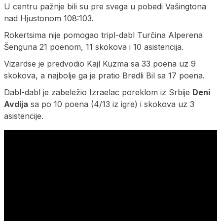
U centru pažnje bili su pre svega u pobedi Vašingtona
nad Hjustonom 108:103.
Rokertsima nije pomogao tripl-dabl Turčina Alperena
Šenguna 21 poenom, 11 skokova i 10 asistencija.
Vizardse je predvodio Kajl Kuzma sa 33 poena uz 9
skokova, a najbolje ga je pratio Bredli Bil sa 17 poena.
Dabl-dabl je zabeležio Izraelac poreklom iz Srbije
Deni
Avdija
sa po 10 poena (4/13 iz igre) i skokova uz 3
asistencije.