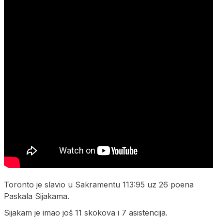
Toronto je slavio u Sakramentu 113:95 uz 26 poena
Paskala Sijakama.
Sijakam je imao još 11 skokova i 7 asistencija.