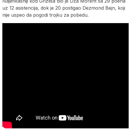
Najefikasniji kod Grizlisa bio je Dža Morent sa 29 poena
uz 12 asistencija, dok je 20 postigao Dezmond Bejn, koji
nije uspeo da pogodi trojku za pobedu.