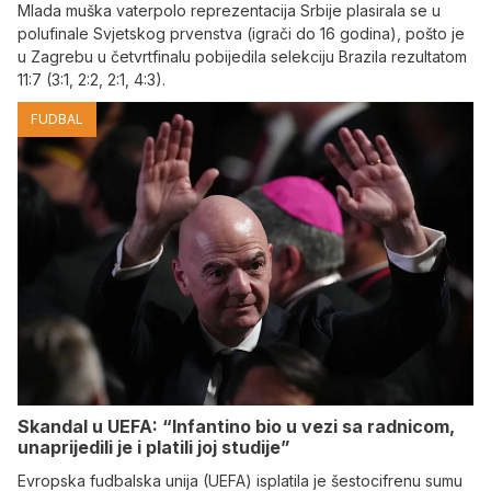
Mlada muška vaterpolo reprezentacija Srbije plasirala se u
polufinale Svjetskog prvenstva (igrači do 16 godina), pošto je
u Zagrebu u četvrtfinalu pobijedila selekciju Brazila rezultatom
11:7 (3:1, 2:2, 2:1, 4:3).
FUDBAL
Skandal u UEFA: “Infantino bio u vezi sa radnicom,
unaprijedili je i platili joj studije”
Evropska fudbalska unija (UEFA) isplatila je šestocifrenu sumu