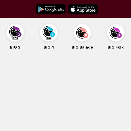
Skip
to
content
BiG 3
BiG 4
BiG Balade
BiG Folk