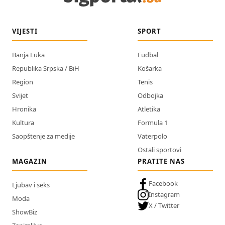
VIJESTI
SPORT
Banja Luka
Fudbal
Republika Srpska / BiH
Košarka
Region
Tenis
Svijet
Odbojka
Hronika
Atletika
Kultura
Formula 1
Saopštenje za medije
Vaterpolo
Ostali sportovi
MAGAZIN
PRATITE NAS
Facebook
Ljubav i seks
Instagram
Moda
X / Twitter
ShowBiz