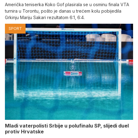
Američka teniserka Koko Gof plasirala se u osminu finala VTA
turnira u Torontu, pošto je danas u trećem kolu pobijedila
Grkinju Mariju Sakari rezultatom 6:1, 6:4.
SPORT
Mladi vaterpolisti Srbije u polufinalu SP, slijedi duel
protiv Hrvatske