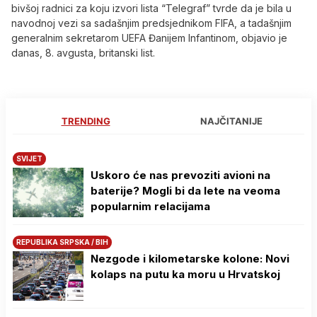
bivšoj radnici za koju izvori lista “Telegraf” tvrde da je bila u
navodnoj vezi sa sadašnjim predsjednikom FIFA, a tadašnjim
generalnim sekretarom UEFA Đanijem Infantinom, objavio je
danas, 8. avgusta, britanski list.
TRENDING
NAJČITANIJE
SVIJET
Uskoro će nas prevoziti avioni na
baterije? Mogli bi da lete na veoma
popularnim relacijama
REPUBLIKA SRPSKA / BIH
Nezgode i kilometarske kolone: Novi
kolaps na putu ka moru u Hrvatskoj