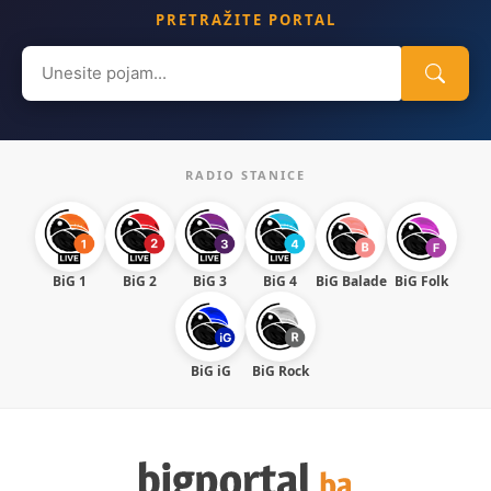
PRETRAŽITE PORTAL
Search
for:
RADIO STANICE
BiG 1
BiG 2
BiG 3
BiG 4
BiG Balade
BiG Folk
BiG iG
BiG Rock