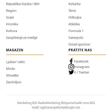
Republika Srpska / BiH
Košarka
Region
Tenis
Svijet
Odbojka
Hronika
Atletika
Kultura
Formula 1
Saopštenje za medije
Vaterpolo
Ostali sportovi
MAGAZIN
PRATITE NAS
Facebook
Ljubav i seks
Instagram
Moda
X / Twitter
ShowBiz
Zanimljivo
Marketing BIG Radio
Marketing BIGportal.ba
Mi smo BIG
Vodič oglašavanja
Kontaktirajte nas