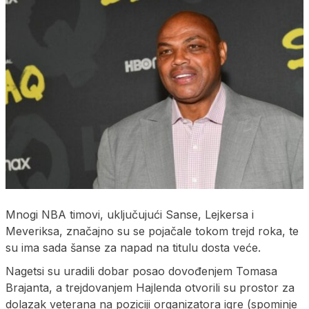
Mnogi NBA timovi, uključujući Sanse, Lejkersa i
Meveriksa, značajno su se pojačale tokom trejd roka, te
su ima sada šanse za napad na titulu dosta veće.
Nagetsi su uradili dobar posao dovođenjem Tomasa
Brajanta, a trejdovanjem Hajlenda otvorili su prostor za
dolazak veterana na poziciji organizatora igre (spominje