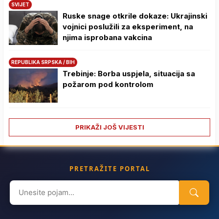
SVIJET
Ruske snage otkrile dokaze: Ukrajinski
vojnici poslužili za eksperiment, na
njima isprobana vakcina
REPUBLIKA SRPSKA / BIH
Trebinje: Borba uspjela, situacija sa
požarom pod kontrolom
PRIKAŽI JOŠ VIJESTI
PRETRAŽITE PORTAL
Search
for: