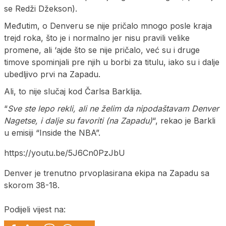
se Redži Džekson).
Međutim, o Denveru se nije pričalo mnogo posle kraja
trejd roka, što je i normalno jer nisu pravili velike
promene, ali ‘ajde što se nije pričalo, već su i druge
timove spominjali pre njih u borbi za titulu, iako su i dalje
ubedljivo prvi na Zapadu.
Ali, to nije slučaj kod Čarlsa Barklija.
“
Sve ste lepo rekli, ali ne želim da nipodaštavam Denver
Nagetse, i dalje su favoriti (na Zapadu)
“, rekao je Barkli
u emisiji “Inside the NBA”.
https://youtu.be/5J6Cn0PzJbU
Denver je trenutno prvoplasirana ekipa na Zapadu sa
skorom 38-18.
Podijeli vijest na: