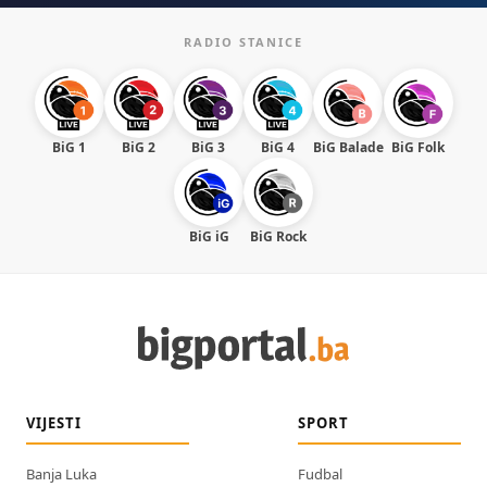
RADIO STANICE
BiG 1
BiG 2
BiG 3
BiG 4
BiG Balade
BiG Folk
BiG iG
BiG Rock
VIJESTI
SPORT
Banja Luka
Fudbal