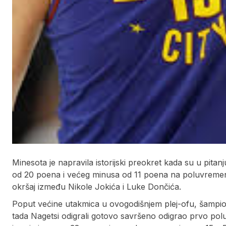
Minesota je napravila istorijski preokret kada su u pita
od 20 poena i većeg minusa od 11 poena na poluvremenu, a
okršaj između Nikole Jokića i Luke Dončića.
Poput većine utakmica u ovogodišnjem plej-ofu, šampion
tada Nagetsi odigrali gotovo savršeno odigrao prvo po