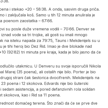
3:38.
 poena i stekao +20 – 58:38. A onda, sasvim druga priča.
o i zaključala koš. Samo u tih 12 minuta anulirala je
a sa poenom zaostatka – 67:66.
kovi su posle duže vremena vodili – 70:66. Denver se
nad vode sa tri trojke, ali gosti su imali mnogo
k na isteku napada za 79:75, Tauns i Mekdenijels su u
u je tihi heroj bio Dez Rid. Imao je dve blokade nad
10 (92:82) tri minuta pre kraja, kada je bilo jasno da će
e odlučilo utakmicu. U Denveru su svoje isporučili Nikola
 Marej (35 poena), ali ostalih nije bilo. Porter je bio
drugoj strani čak šestorica dvocifrenih. Mekdenijels na
 23 poena i 12 skokova. Edvards nije bio šuterski
 sedam asistencija, a pored defanzivnih rola solidan
t skokova, kao i Rid sa 11 poena.
i prednost domaćeg terena. Što znači da će se prve dve