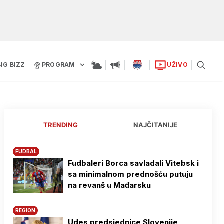
BIG BIZZ
PROGRAM
UŽIVO
TRENDING
NAJČITANIJE
FUDBAL
Fudbaleri Borca savladali Vitebsk i
sa minimalnom prednošću putuju
na revanš u Mađarsku
REGION
Udes predsjednice Slovenije