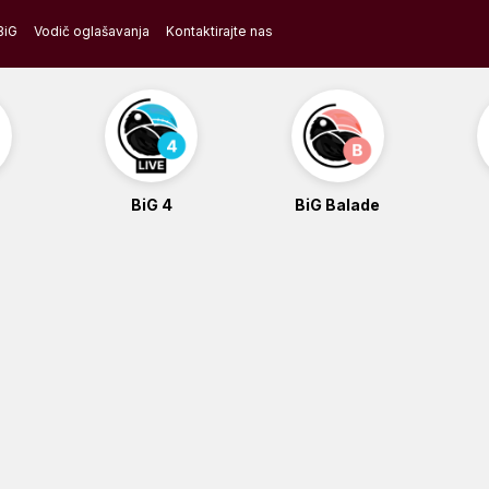
BiG
Vodič oglašavanja
Kontaktirajte nas
BiG 4
BiG Balade