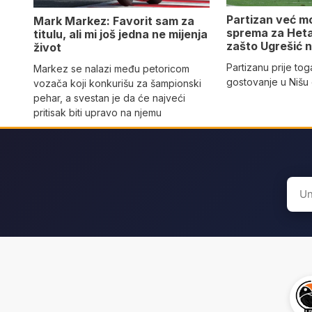
Partizan već m
Mark Markez: Favorit sam za
sprema za Hetaf
titulu, ali mi još jedna ne mijenja
zašto Ugrešić n
život
Partizanu prije tog
Markez se nalazi među petoricom
gostovanje u Nišu
vozača koji konkurišu za šampionski
pehar, a svestan je da će najveći
pritisak biti upravo na njemu
Sear
for: