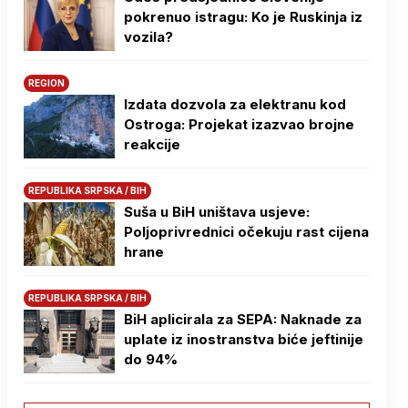
pokrenuo istragu: Ko je Ruskinja iz
vozila?
REGION
Izdata dozvola za elektranu kod
Ostroga: Projekat izazvao brojne
reakcije
REPUBLIKA SRPSKA / BIH
Suša u BiH uništava usjeve:
Poljoprivrednici očekuju rast cijena
hrane
REPUBLIKA SRPSKA / BIH
BiH aplicirala za SEPA: Naknade za
uplate iz inostranstva biće jeftinije
do 94%