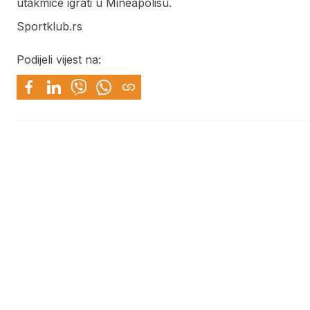
utakmice igrati u Mineapolisu.
Sportklub.rs
Podijeli vijest na: