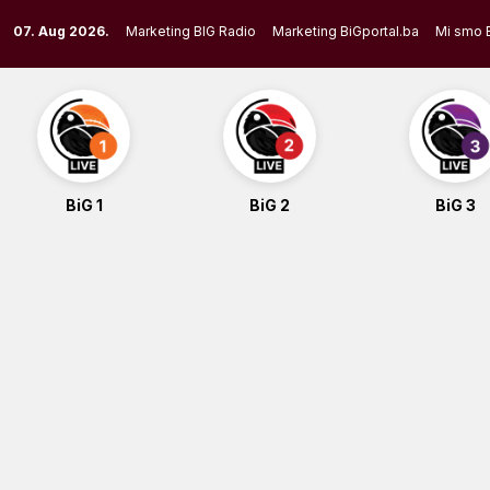
Skip
07. Aug 2026.
Marketing BIG Radio
Marketing BiGportal.ba
Mi smo 
to
content
BiG 1
BiG 2
BiG 3