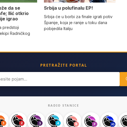
ože da se
Srbija u polufinalu EP!
e; Ilić otkrio
Srbija će u borbi za finale igrati potiv
ije igrao
Španije, koja je ranije u toku dana
a predstoji
pobijedila Italiju
 ekipi Radničkog
PRETRAŽITE PORTAL
ch
RADIO STANICE