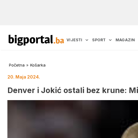
VIJESTI
SPORT
MAGAZIN
Početna
»
Košarka
20. Maja 2024.
Denver i Jokić ostali bez krune: M