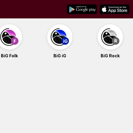
BiG Folk
BiG iG
BiG Rock