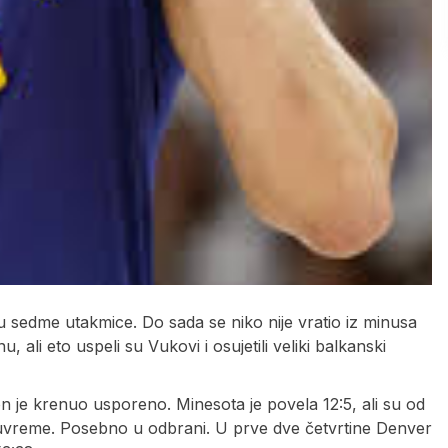
nju sedme utakmice. Do sada se niko nije vratio iz minusa
li eto uspeli su Vukovi i osujetili veliki balkanski
 je krenuo usporeno. Minesota je povela 12:5, ali su od
luvreme. Posebno u odbrani. U prve dve četvrtine Denver