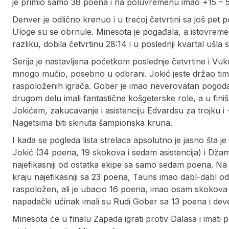
je primio samo 38 poena i na poluvremenu imao +15 – 5
Denver je odlično krenuo i u trećoj četvrtini sa još pet
Uloge su se obrnule. Minesota je pogađala, a istovremen
razliku, dobila četvrtinu 28:14 i u poslednji kvartal ušl
Serija je nastavljena početkom poslednje četvrtine i Vu
mnogo mučio, posebno u odbrani. Jokić jeste držao tim iz
raspoloženih igrača. Gober je imao neverovatan pogoda
drugom delu imali fantastične košgeterske role, a u finiš
Jokićem, zakucavanje i asistenciju Edvardsu za trojku i +
Nagetsima biti skinuta šampionska kruna.
I kada se pogleda lista strelaca apsolutno je jasno šta j
Jokić (34 poena, 19 skokova i sedam asistencija) i Džamal
najefikasniji od ostatka ekipe sa samo sedam poena. Na 
kraju najefikasniji sa 23 poena, Tauns imao dabl-dabl od
raspoložen, ali je ubacio 16 poena, imao osam skokova i
napadački učinak imali su Rudi Gober sa 13 poena i deve
Minesota će u finalu Zapada igrati protiv Dalasa i imat