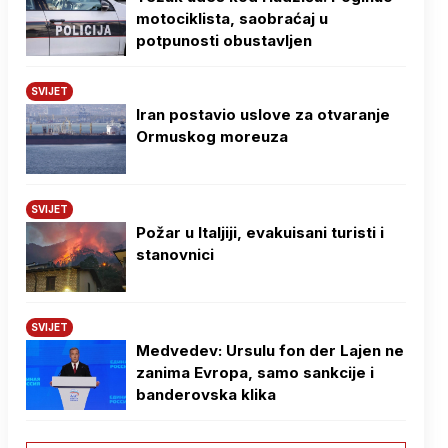
motociklista, saobraćaj u
potpunosti obustavljen
SVIJET
Iran postavio uslove za otvaranje
Ormuskog moreuza
SVIJET
Požar u Italjiji, evakuisani turisti i
stanovnici
SVIJET
Medvedev: Ursulu fon der Lajen ne
zanima Evropa, samo sankcije i
banderovska klika