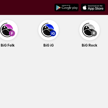
BiG Folk
BiG iG
BiG Rock