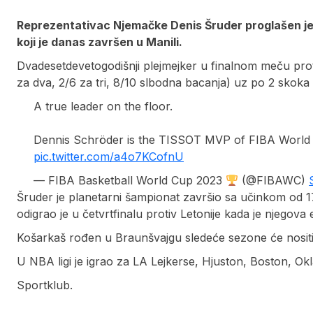
Reprezentativac Njemačke Denis Šruder proglašen je 
koji je danas završen u Manili.
Dvadesetdevetogodišnji plejmejker u finalnom meču proti
za dva, 2/6 za tri, 8/10 slbodna bacanja) uz po 2 skoka i
A true leader on the floor.
Dennis Schröder is the TISSOT MVP of FIBA World
pic.twitter.com/a4o7KCofnU
— FIBA Basketball World Cup 2023
(@FIBAWC)
Šruder je planetarni šampionat završio sa učinkom od 17.9
odigrao je u četvrtfinalu protiv Letonije kada je njegova ek
Košarkaš rođen u Braunšvajgu sledeće sezone će nositi
U NBA ligi je igrao za LA Lejkerse, Hjuston, Boston, Ok
Sportklub.