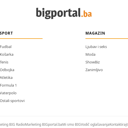
SPORT
MAGAZIN
Fudbal
Ljubav i seks
Košarka
Moda
Tenis
ShowBiz
Odbojka
Zanimljivo
Atletika
Formula 1
Vaterpolo
Ostali sportovi
eting BIG Radio
Marketing BIGportal.ba
Mi smo BIG
Vodič oglašavanja
Kontaktiraj