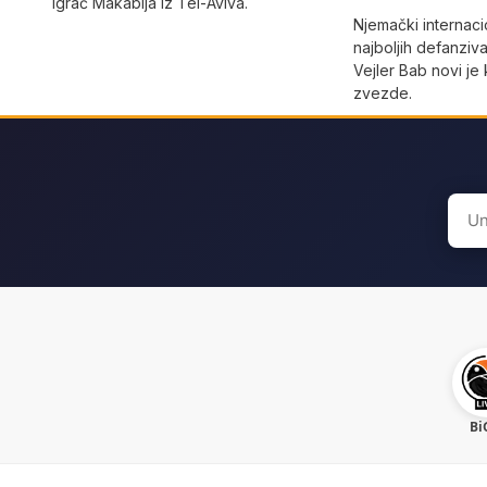
igrač Makabija iz Tel-Aviva.
Njemački internaci
najboljih defanziv
Vejler Bab novi j
zvezde.
Sear
for:
Bi