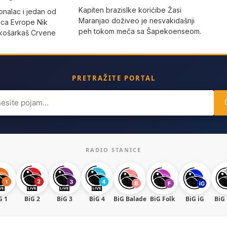
Kapiten brazislke korićibe Žasi
onalac i jedan od
Maranjao doživeo je nesvakidašnji
aca Evrope Nik
peh tokom meča sa Šapekoenseom.
e košarkaš Crvene
PRETRAŽITE PORTAL
ch
RADIO STANICE
G 1
BiG 2
BiG 3
BiG 4
BiG Balade
BiG Folk
BiG iG
BiG