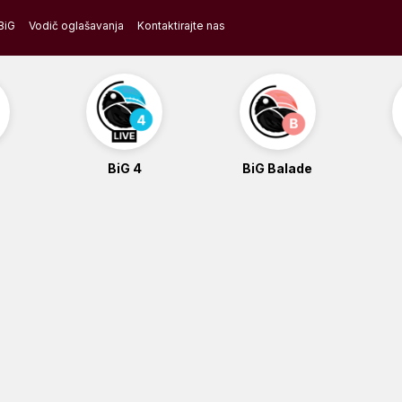
BiG
Vodič oglašavanja
Kontaktirajte nas
BiG 4
BiG Balade