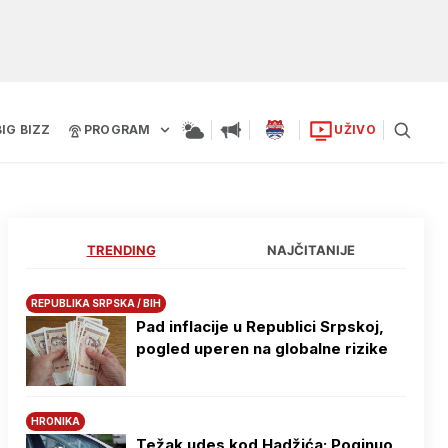
BIG BIZZ
PROGRAM
UŽIVO
TRENDING
NAJČITANIJE
REPUBLIKA SRPSKA / BIH
Pad inflacije u Republici Srpskoj,
pogled uperen na globalne rizike
HRONIKA
Težak udes kod Hadžića: Poginuo