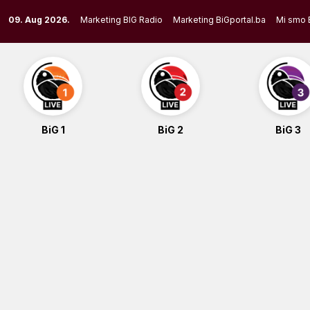
Skip
09. Aug 2026.
Marketing BIG Radio
Marketing BiGportal.ba
Mi smo 
to
content
BiG 1
BiG 2
BiG 3