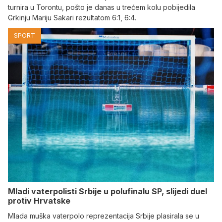
turnira u Torontu, pošto je danas u trećem kolu pobijedila
Grkinju Mariju Sakari rezultatom 6:1, 6:4.
SPORT
Mladi vaterpolisti Srbije u polufinalu SP, slijedi duel
protiv Hrvatske
Mlada muška vaterpolo reprezentacija Srbije plasirala se u