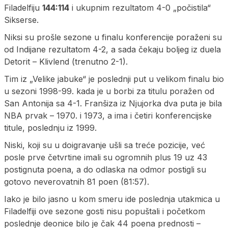
Filadelfiju
144:114
i ukupnim rezultatom 4-0 „počistila“
Sikserse.
Niksi su prošle sezone u finalu konferencije poraženi su
od Indijane rezultatom 4-2, a sada čekaju boljeg iz duela
Detorit – Klivlend (trenutno 2-1).
Tim iz „Velike jabuke“ je poslednji put u velikom finalu bio
u sezoni 1998-99. kada je u borbi za titulu poražen od
San Antonija sa 4-1. Franšiza iz Njujorka dva puta je bila
NBA prvak – 1970. i 1973, a ima i četiri konferencijske
titule, poslednju iz 1999.
Niski, koji su u doigravanje ušli sa treće pozicije, već
posle prve četvrtine imali su ogromnih plus 19 uz 43
postignuta poena, a do odlaska na odmor postigli su
gotovo neverovatnih 81 poen (81:57).
Iako je bilo jasno u kom smeru ide poslednja utakmica u
Filadelfiji ove sezone gosti nisu popuštali i početkom
poslednje deonice bilo je čak 44 poena prednosti –