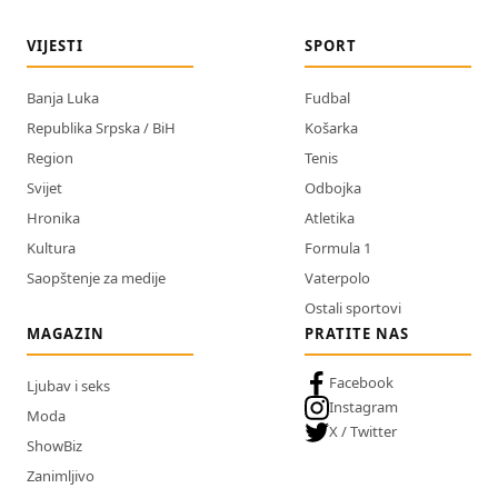
VIJESTI
SPORT
Banja Luka
Fudbal
Republika Srpska / BiH
Košarka
Region
Tenis
Svijet
Odbojka
Hronika
Atletika
Kultura
Formula 1
Saopštenje za medije
Vaterpolo
Ostali sportovi
MAGAZIN
PRATITE NAS
Facebook
Ljubav i seks
Instagram
Moda
X / Twitter
ShowBiz
Zanimljivo