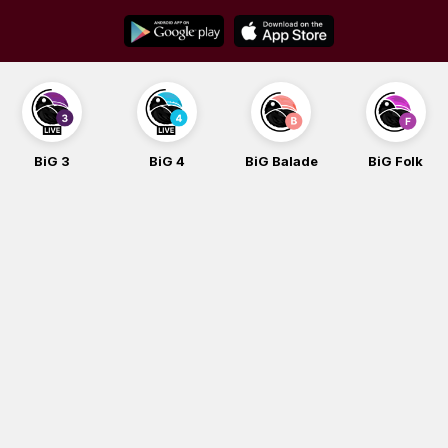
Skip
to
content
BiG 3
BiG 4
BiG Balade
BiG Folk