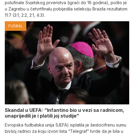
polufinale Svjetskog prvenstva (igrači do 16 godina), pošto je
u Zagrebu u četvrtfinalu pobijedila selekciju Brazila rezultatom
11:7 (3:1, 2:2, 2:1, 4:3).
FUDBAL
Skandal u UEFA: “Infantino bio u vezi sa radnicom,
unaprijedili je i platili joj studije”
Evropska fudbalska unija (UEFA) isplatila je šestocifrenu sumu
bivšoj radnici za koju izvori lista “Telegraf” tvrde da je bila u