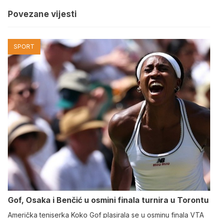
Povezane vijesti
SPORT
Gof, Osaka i Benčić u osmini finala turnira u Torontu
Američka teniserka Koko Gof plasirala se u osminu finala VTA