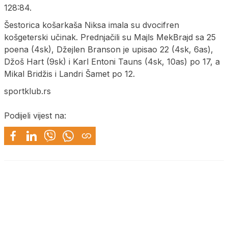
128:84.
Šestorica košarkaša Niksa imala su dvocifren
košgeterski učinak. Prednjačili su Majls MekBrajd sa 25
poena (4sk), Džejlen Branson je upisao 22 (4sk, 6as),
Džoš Hart (9sk) i Karl Entoni Tauns (4sk, 10as) po 17, a
Mikal Bridžis i Landri Šamet po 12.
sportklub.rs
Podijeli vijest na: