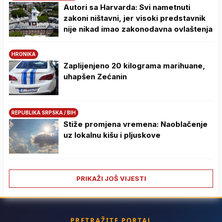
Autori sa Harvarda: Svi nametnuti
zakoni ništavni, jer visoki predstavnik
nije nikad imao zakonodavna ovlaštenja
HRONIKA
Zaplijenjeno 20 kilograma marihuane,
uhapšen Zećanin
REPUBLIKA SRPSKA / BIH
Stiže promjena vremena: Naoblačenje
uz lokalnu kišu i pljuskove
PRIKAŽI JOŠ VIJESTI
PRETRAŽITE PORTAL