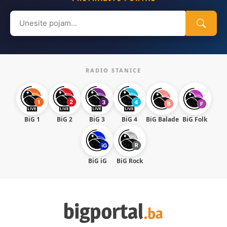
Search
for:
RADIO STANICE
BiG 1
BiG 2
BiG 3
BiG 4
BiG Balade
BiG Folk
BiG iG
BiG Rock