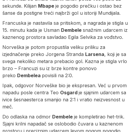
sekunde. Kilijan
Mbape
je pogodio prečku i ostao bez
šanse da postigne treći najbrži gol u istoriji Mundijala.
Francuska je nastavila sa pritiskom, a nagrada je stigla u
15. minutu kada je Usman
Dembele
snažnim udarcem iz
kaznenog prostora savladao Egila Selvika za vođstvo.
Norveška je potom propustila veliku priliku za
izjednačenje preko Jorgena Stranda
Larsena
, koji je sa
svega nekoliko metara prebacio gol. Kazna je stigla vrlo
brzo – Francuzi su iz brze kontre ponovo
preko
Dembelea
povisili na 2:0.
Ipak, odgovor Norveške bio je ekspresan. Već u prvom
napadu posle centra Teo
Osgard
je sjajnim udarcem sa
ivice šesnaesterca smanjio na 2:1 i vratio neizvesnost u
meč.
Do odlaska na odmor
Dembele
je kompletirao het-trik.
Sjajni krilni napadač se oslobodio čuvara u kaznenom
prostoru i preciznim udarcem levom nogom pogodio