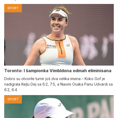
SPORT
Toronto: I šampionka Vimbldona odmah eliminisana
Dobro su otvorile turnir još dva velika imena – Koko Gof je
nadigrala Kejlu Dej sa 6:2, 7:5, a Naomi Osaka Panu Udvardi sa
6:2, 6:4
SPORT