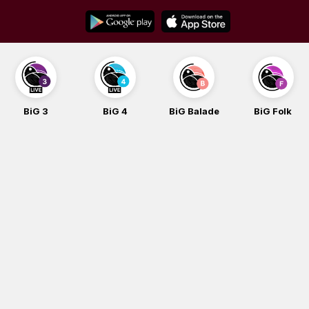
Skip
to
content
BiG 3
BiG 4
BiG Balade
BiG Folk