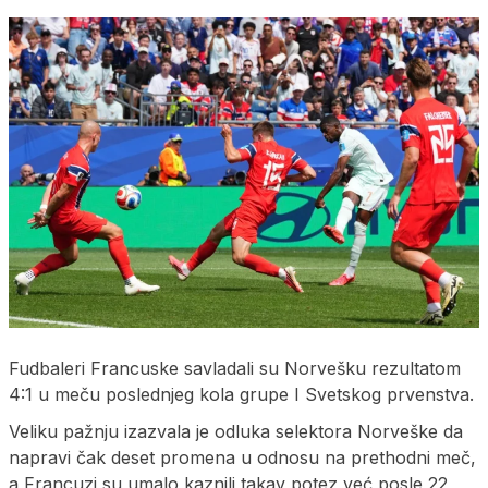
Fudbaleri Francuske savladali su Norvešku rezultatom
4:1 u meču poslednjeg kola grupe I Svetskog prvenstva.
Veliku pažnju izazvala je odluka selektora Norveške da
napravi čak deset promena u odnosu na prethodni meč,
a Francuzi su umalo kaznili takav potez već posle 22