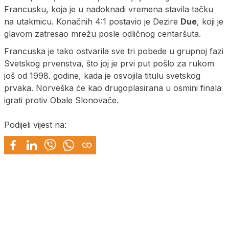
Francusku, koja je u nadoknadi vremena stavila tačku
na utakmicu. Konačnih 4:1 postavio je Dezire
Due
, koji je
glavom zatresao mrežu posle odličnog centaršuta.
Francuska je tako ostvarila sve tri pobede u grupnoj fazi
Svetskog prvenstva, što joj je prvi put pošlo za rukom
još od 1998. godine, kada je osvojila titulu svetskog
prvaka. Norveška će kao drugoplasirana u osmini finala
igrati protiv Obale Slonovače.
Podijeli vijest na: