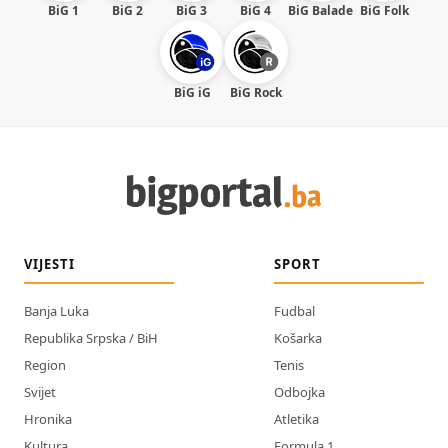
BiG 1
BiG 2
BiG 3
BiG 4
BiG Balade
BiG Folk
BiG iG
BiG Rock
VIJESTI
SPORT
Banja Luka
Fudbal
Republika Srpska / BiH
Košarka
Region
Tenis
Svijet
Odbojka
Hronika
Atletika
Kultura
Formula 1