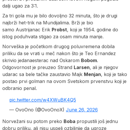
dalji ugao za 3:1.
Za tri gola mu je bilo dovoljno 32 minuta, što je drugi
najbrži het-trik na Mundijalima. Brži je bio
samo Austrijanac Erik
Probst
, koji je 1954. godine do
istog poduhvata stigao za osam minuta manje.
Norveška je početkom drugog poluvremena dobila
priliku da se vrati u meč nakon što je Teo Ernandez
skrivio jedanaesterac nad Oskarom
Bobom
.
Odgovornost je preuzeo Strand
Larsen
, ali je njegov
udarac sa bele tačke zaustavio Majk
Menjan
, koji je tako
postao prvi golman na ovom Svetskom prvenstvu koji je
odbranio penal.
pic.twitter.com/w4XWuBK4Q5
— OvoOno (@OvoOnoX)
June 26, 2026
Norvežani su potom preko
Boba
propustili još jednu
dobru priliku, ali nisu uspeli ozbiljnije da ugroze