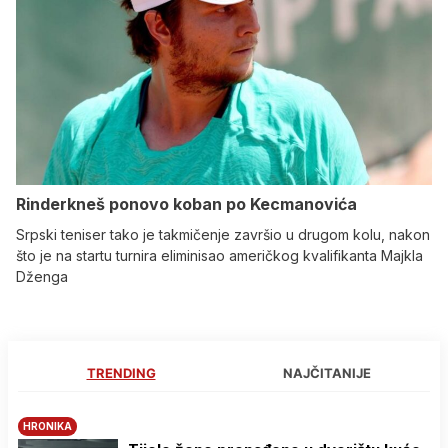
Rinderkneš ponovo koban po Kecmanovića
Srpski teniser tako je takmičenje završio u drugom kolu, nakon
što je na startu turnira eliminisao američkog kvalifikanta Majkla
Dženga
TRENDING
NAJČITANIJE
HRONIKA