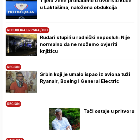
Tijelo žene pronađeno u dvorištu kuće
u Laktašima, naložena obdukcija
REPUBLIKA SRPSKA / BIH
Rudari stupili u radnički neposluh: Nije
normalno da ne možemo ovjeriti
knjižicu
REGION
Srbin koji je umalo ispao iz aviona tuži
Ryanair, Boeing i General Electric
REGION
Tači ostaje u pritvoru