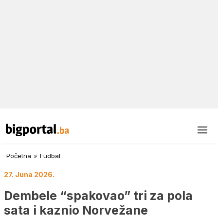
Početna
»
Fudbal
27. Juna 2026.
Dembele “spakovao” tri za pola
sata i kaznio Norvežane