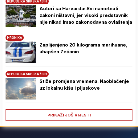
REPUBLIKA SRPSKA / BIH
Autori sa Harvarda: Svi nametnuti
zakoni ništavni, jer visoki predstavnik
nije nikad imao zakonodavna ovlaštenja
HRONIKA
Zaplijenjeno 20 kilograma marihuane,
uhapšen Zećanin
REPUBLIKA SRPSKA / BIH
Stiže promjena vremena: Naoblačenje
uz lokalnu kišu i pljuskove
PRIKAŽI JOŠ VIJESTI