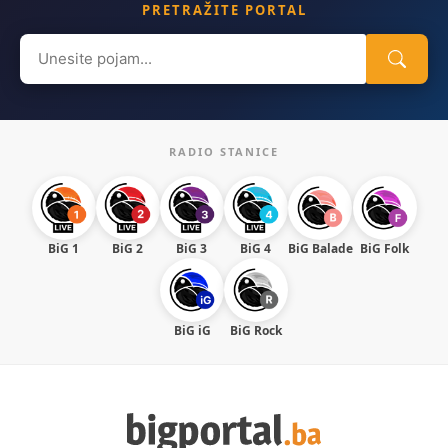
PRETRAŽITE PORTAL
Search
for:
RADIO STANICE
BiG 1
BiG 2
BiG 3
BiG 4
BiG Balade
BiG Folk
BiG iG
BiG Rock