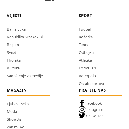
VIJESTI
SPORT
Banja Luka
Fudbal
Republika Srpska / BiH
Košarka
Region
Tenis
Svijet
Odbojka
Hronika
Atletika
Kultura
Formula 1
Saopštenje za medije
Vaterpolo
Ostali sportovi
MAGAZIN
PRATITE NAS
Facebook
Ljubav i seks
Instagram
Moda
X / Twitter
ShowBiz
Zanimljivo