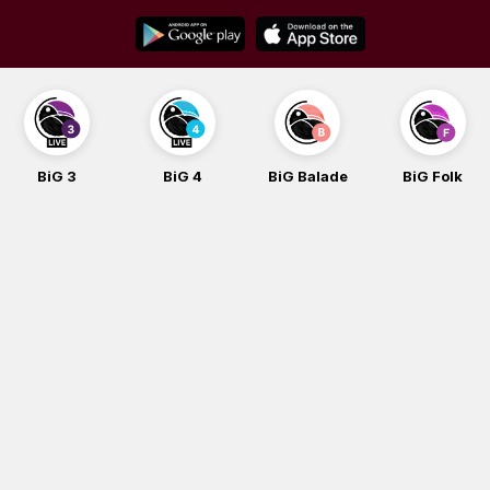
Skip
to
content
BiG 3
BiG 4
BiG Balade
BiG Folk