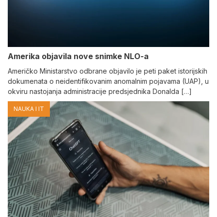
Amerika objavila nove snimke NLO-a
Američko Ministarstvo odbrane objavilo je peti paket istorijskih
dokumenata o neidentifikovanim anomalnim pojavama (UAP), u
okviru nastojanja administracije predsjednika Donalda […]
NAUKA I IT