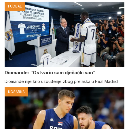
FUDBAL
Diomande: “Ostvario sam dječački san”
Diomande nije krio uzbuđenje zbog prelaska u Real Madrid
KOŠARKA