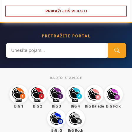
PRIKAŽI JOŠ VIJESTI
PRETRAŽITE PORTAL
Search
for:
RADIO STANICE
BiG 1
BiG 2
BiG 3
BiG 4
BiG Balade
BiG Folk
BiG iG
BiG Rock