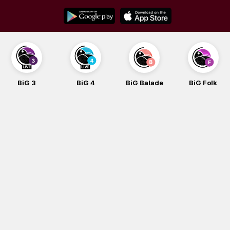
Skip
to
content
BiG 3
BiG 4
BiG Balade
BiG Folk