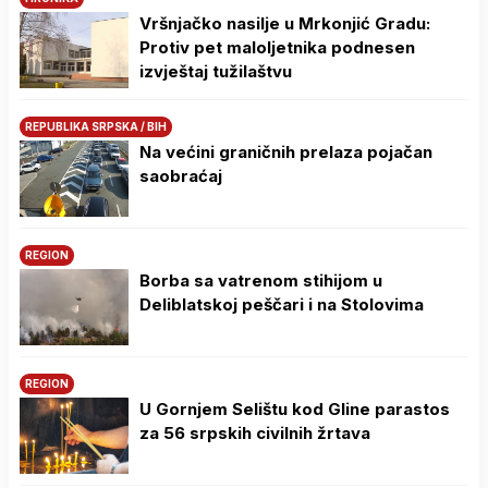
Vršnjačko nasilje u Mrkonjić Gradu:
Protiv pet maloljetnika podnesen
izvještaj tužilaštvu
REPUBLIKA SRPSKA / BIH
Na većini graničnih prelaza pojačan
saobraćaj
REGION
Borba sa vatrenom stihijom u
Deliblatskoj peščari i na Stolovima
REGION
U Gornjem Selištu kod Gline parastos
za 56 srpskih civilnih žrtava