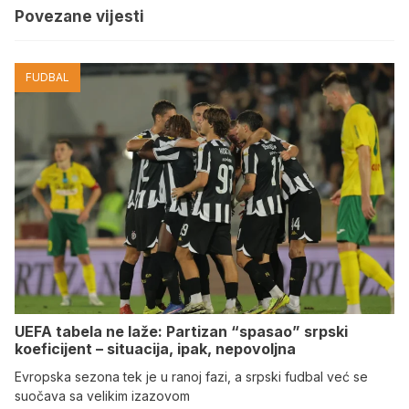
Povezane vijesti
FUDBAL
UEFA tabela ne laže: Partizan “spasao” srpski
koeficijent – situacija, ipak, nepovoljna
Evropska sezona tek je u ranoj fazi, a srpski fudbal već se
suočava sa velikim izazovom