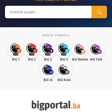
Search
for:
RADIO STANICE
BiG 1
BiG 2
BiG 3
BiG 4
BiG Balade
BiG Folk
BiG iG
BiG Rock