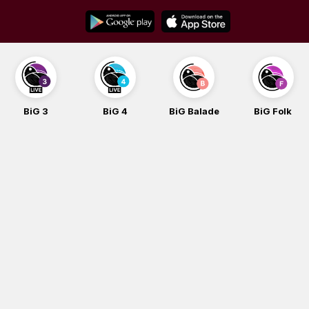
Skip
to
content
BiG 3
BiG 4
BiG Balade
BiG Folk