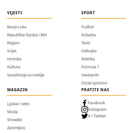
VIJESTI
SPORT
Banja Luka
Fudbal
Republika Srpska / BiH
Košarka
Region
Tenis
Svijet
Odbojka
Hronika
Atletika
Kultura
Formula 1
Saopštenje za medije
Vaterpolo
Ostali sportovi
MAGAZIN
PRATITE NAS
Facebook
Ljubav i seks
Instagram
Moda
X / Twitter
ShowBiz
Zanimljivo