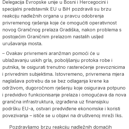
Delegacija Evropske unije u Bosni i Hercegocini i
specijalni predstavnik EU u BiH pozdravili su brzu
reakciju nadležnih organa u pravcu odobrenja
privremenog rješenja koje će omogućiti operativnost
novog Graničnog prelaza Gradiška, nakon problema s
postojećim Graničnim prelazom nastalih usljed
urušavanja mosta.
– Ovakav privremeni aranžman pomoći će u
ublažavanju uskih grla, poboljšanju protoka robe i
putnika, te osigurati trenutno rasterećenje prevoznicima
i privrednim subjektima. Istovremeno, privremena mjera
naglašava potrebu da se bez odlaganja krene ka
održivom, dugoročnom rješenju koje osigurava potpuno
i predvidivo funkcionisanje prelaza i omogućava da nova
granična infrastruktura, izgrađena uz finansijsku
podršku EU-a, ostvari predviđene ekonomske i koristi
povezivanja – ističe se u objavi na društvenoj mreži Iks.
Pozdravljamo brzu reakciju nadležnih domaćih