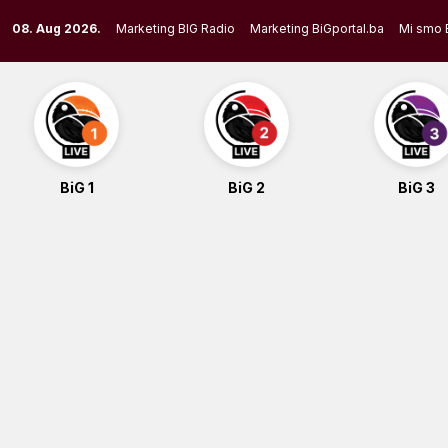
Skip
08. Aug 2026.
Marketing BIG Radio
Marketing BiGportal.ba
Mi smo 
to
content
BiG 1
BiG 2
BiG 3