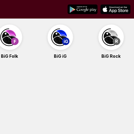
BiG Folk
BiG iG
BiG Rock