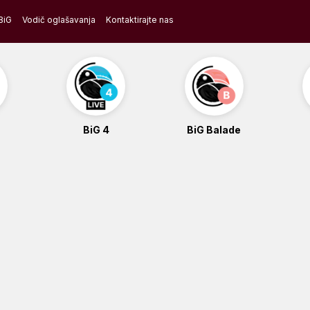
BiG
Vodič oglašavanja
Kontaktirajte nas
BiG 4
BiG Balade