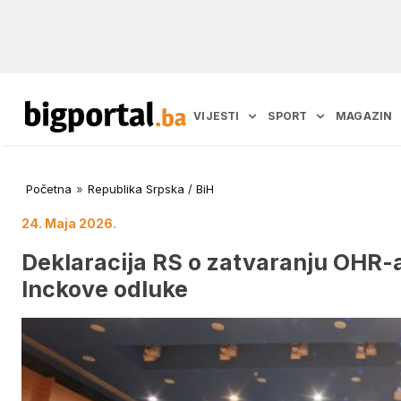
VIJESTI
SPORT
MAGAZIN
Početna
»
Republika Srpska / BiH
24. Maja 2026.
Deklaracija RS o zatvaranju OHR-a
Inckove odluke