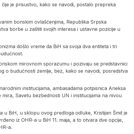
je je prisustvo, kako se navodi, postalo prepreka
ozvanim bonskim ovlašćenjima, Republika Srpska
tva borbe u zaštiti svojih interesa i ustavne pozicije u
izma došlo vreme da BiH sa svoja dva entiteta i tri
budućnost.
jtonskom mirovnom sporazumu i pozivaju se predstavnici
jalog o budućnosti zemlje, bez, kako se navodi, posredstva
unarodnim institucijama, ambasadama potpisnica Aneksa
mira, Savetu bezbednosti UN i institucijama na nivou
a u BiH, u sklopu ovog predloga odluke, Kristijan Šmit je
rđeno iz OHR-a u BiH 11. maja, a to otvara dve opcije,
OHR-a.