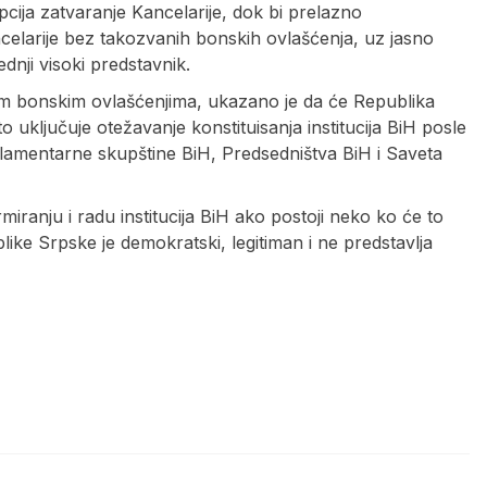
pcija zatvaranje Kancelarije, dok bi prelazno
larije bez takozvanih bonskih ovlašćenja, uz jasno
ednji visoki predstavnik.
im bonskim ovlašćenjima, ukazano je da će Republika
to uključuje otežavanje konstituisanja institucija BiH posle
rlamentarne skupštine BiH, Predsedništva BiH i Saveta
iranju i radu institucija BiH ako postoji neko ko će to
like Srpske je demokratski, legitiman i ne predstavlja