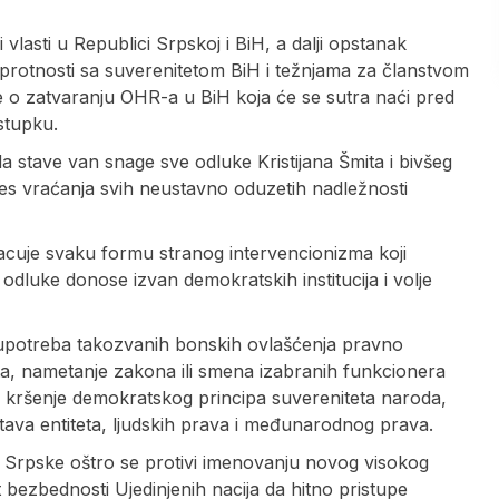
i vlasti u Republici Srpskoj i BiH, a dalji opstanak
uprotnosti sa suverenitetom BiH i težnjama za članstvom
je o zatvaranju OHR-a u BiH koja će se sutra naći pred
stupku.
a stave van snage sve odluke Kristijana Šmita i bivšeg
es vraćanja svih neustavno oduzetih nadležnosti
cuje svaku formu stranog intervencionizma koji
dluke donose izvan demokratskih institucija i volje
 upotreba takozvanih bonskih ovlašćenja pravno
eta, nametanje zakona ili smena izabranih funkcionera
o kršenje demokratskog principa suvereniteta naroda,
ava entiteta, ljudskih prava i međunarodnog prava.
rpske oštro se protivi imenovanju novog visokog
 bezbednosti Ujedinjenih nacija da hitno pristupe