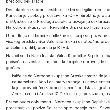
predlogu deklaracije
Demokratski izabrane institucije jedini su legitimni nosioc
Kancelarije visokog predstavnika (OHR) direktno je u s
u EU, ističe se u Predlogu odluke o usvajanju deklaraci
Narodnom skupštinom Republike Srpske po hitnom po
U predlogu deklaracije nadležne institucije su pozvane d
visokog predstavnika Valentina Incka i da otpočnu proc
entitetima u BiH, prenela je RTRS.
Navodi se da Narodna skupština Republike Srpske odba
podseća na zastarele metode kolonijalne uprave gde se o
građana.
Ističe se da Narodna skupština Srpske smatra da je
neutemeljena, kao i da intervenisanje u ustave entit
koje sprovodi “neizabrani stranac” predstavlja grub
Aneksa četiri i Aneksa 10 Dejtonskog sporazuma, ust
Prema ovom dokumentu, Narodna skupština Republike S
predstavnika i poziva Savet za sprovođenje mira i Savet