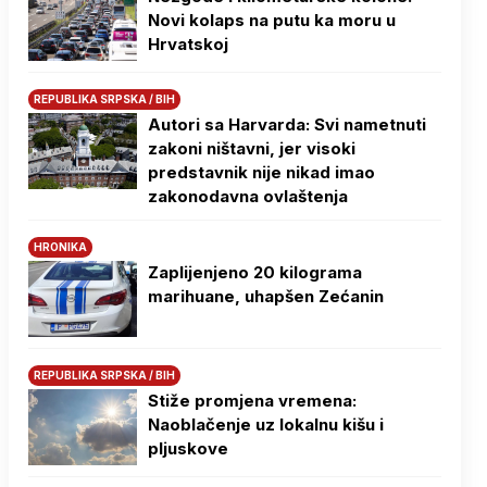
Novi kolaps na putu ka moru u
Hrvatskoj
REPUBLIKA SRPSKA / BIH
Autori sa Harvarda: Svi nametnuti
zakoni ništavni, jer visoki
predstavnik nije nikad imao
zakonodavna ovlaštenja
HRONIKA
Zaplijenjeno 20 kilograma
marihuane, uhapšen Zećanin
REPUBLIKA SRPSKA / BIH
Stiže promjena vremena:
Naoblačenje uz lokalnu kišu i
pljuskove