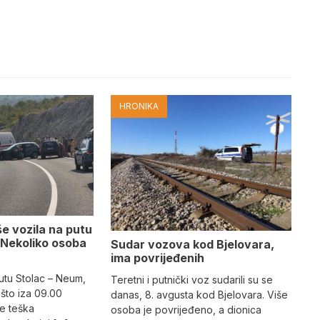
HRONIKA
e vozila na putu
 Nekoliko osoba
Sudar vozova kod Bjelovara,
ima povrijeđenih
utu Stolac – Neum,
Teretni i putnički voz sudarili su se
što iza 09.00
danas, 8. avgusta kod Bjelovara. Više
e teška
osoba je povrijeđeno, a dionica