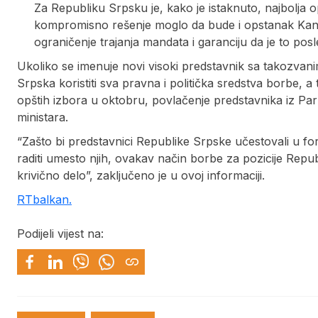
Za Republiku Srpsku je, kako je istaknuto, najbolja o
kompromisno rešenje moglo da bude i opstanak Kance
ograničenje trajanja mandata i garanciju da je to posl
Ukoliko se imenuje novi visoki predstavnik sa takozvan
Srpska koristiti sva pravna i politička sredstva borbe, a 
opštih izbora u oktobru, povlačenje predstavnika iz Pa
ministara.
“Zašto bi predstavnici Republike Srpske učestovali u form
raditi umesto njih, ovakav način borbe za pozicije Repub
krivično delo”, zaključeno je u ovoj informaciji.
RTbalkan.
Podijeli vijest na: