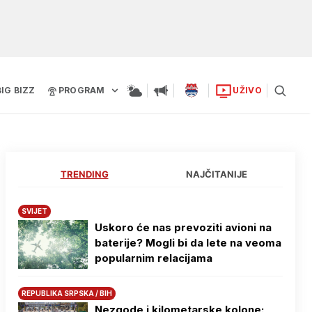
BIG BIZZ
PROGRAM
UŽIVO
TRENDING
NAJČITANIJE
SVIJET
Uskoro će nas prevoziti avioni na
baterije? Mogli bi da lete na veoma
popularnim relacijama
REPUBLIKA SRPSKA / BIH
Nezgode i kilometarske kolone: