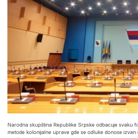
Narodna skupština Republike Srpske odbacuje svaku fo
metode kolonijalne uprave gde se odluke donose izvan de