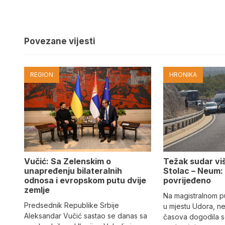
Povezane vijesti
REGION
HRONIKA
Vučić: Sa Zelenskim o
Težak sudar viš
unapređenju bilateralnih
Stolac – Neum:
odnosa i evropskom putu dvije
povrijeđeno
zemlje
Na magistralnom p
Predsednik Republike Srbije
u mjestu Udora, ne
Aleksandar Vučić sastao se danas sa
časova dogodila s