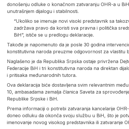
donošenju odluke o konačnom zatvaranju OHR-a u BiH či
unutrašnjem dijalogu i stabilnosti.
“Ukoliko se imenuje novi visoki predstavnik sa tak
zadržava pravo da koristi sva pravna i politička sreds
BiH”, ističe se u predlogu deklaracije.
Takođe je napomenuto da je posle 30 godina intervencion
konstitutivna naroda preuzme odgovornost za vlastitu 
Naglašeno je da Republika Srpska ostaje privržena De
Federacije BiH i tri konstitutivna naroda na direktan di
i pritisaka međunarodnih tutora.
Ova deklaracija biće dostavljena svim relevantnim međ
10, ambasadama zemalja članica Saveta za sprovođenje 
Republike Srpske i BiH.
Prema informaciji o potrebi zatvaranja kancelarije OHR-
doneo odluku da okonča svoju službu u BiH, što je potv
imenovanje novog visokog predstavnika ili zatvaranje 