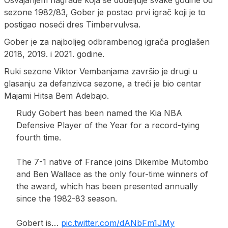
sezone 1982/83, Gober je postao prvi igrač koji je to
postigao noseći dres Timbervulvsa.
Gober je za najboljeg odbrambenog igrača proglašen
2018, 2019. i 2021. godine.
Ruki sezone Viktor Vembanjama završio je drugi u
glasanju za defanzivca sezone, a treći je bio centar
Majami Hitsa Bem Adebajo.
Rudy Gobert has been named the Kia NBA
Defensive Player of the Year for a record-tying
fourth time.
The 7-1 native of France joins Dikembe Mutombo
and Ben Wallace as the only four-time winners of
the award, which has been presented annually
since the 1982-83 season.
Gobert is…
pic.twitter.com/dANbFm1JMy