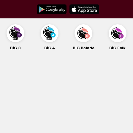
Skip
to
content
BiG 3
BiG 4
BiG Balade
BiG Folk