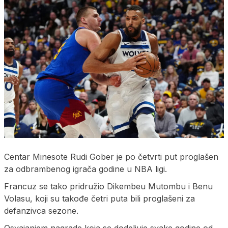
Centar Minesote Rudi Gober je po četvrti put proglašen
za odbrambenog igrača godine u NBA ligi.
Francuz se tako pridružio Dikembeu Mutombu i Benu
Volasu, koji su takođe četri puta bili proglašeni za
defanzivca sezone.
Osvajanjem nagrade koja se dodeljuje svake godine od