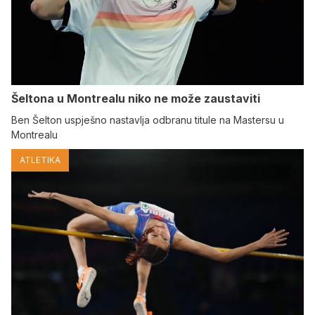
Šeltona u Montrealu niko ne može zaustaviti
Ben Šelton uspješno nastavlja odbranu titule na Mastersu u
Montrealu
ATLETIKA