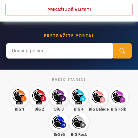
PRIKAŽI JOŠ VIJESTI
PRETRAŽITE PORTAL
Search
for:
RADIO STANICE
BiG 1
BiG 2
BiG 3
BiG 4
BiG Balade
BiG Folk
BiG iG
BiG Rock