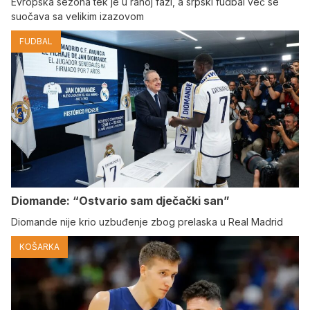
Evropska sezona tek je u ranoj fazi, a srpski fudbal već se
suočava sa velikim izazovom
FUDBAL
Diomande: “Ostvario sam dječački san”
Diomande nije krio uzbuđenje zbog prelaska u Real Madrid
KOŠARKA