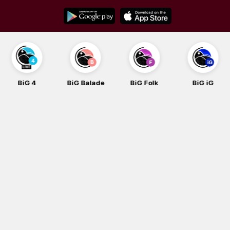
Skip
to
content
BiG 4
BiG Balade
BiG Folk
BiG iG