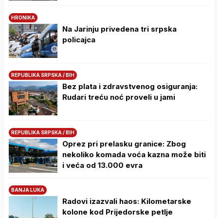
HRONIKA
Na Јarinju privedena tri srpska
policajca
REPUBLIKA SRPSKA / BIH
Bez plata i zdravstvenog osiguranja:
Rudari treću noć proveli u jami
REPUBLIKA SRPSKA / BIH
Oprez pri prelasku granice: Zbog
nekoliko komada voća kazna može biti
i veća od 13.000 evra
BANJA LUKA
Radovi izazvali haos: Kilometarske
kolone kod Prijedorske petlje