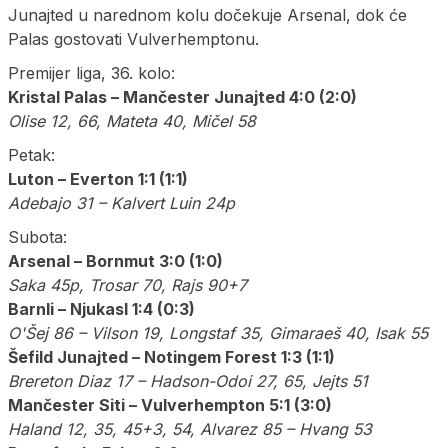
Junajted u narednom kolu dočekuje Arsenal, dok će
Palas gostovati Vulverhemptonu.
Premijer liga, 36. kolo:
Kristal Palas – Mančester Junajted 4:0 (2:0)
Olise 12, 66, Mateta 40, Mičel 58
Petak:
Luton – Everton 1:1 (1:1)
Adebajo 31 – Kalvert Luin 24p
Subota:
Arsenal – Bornmut 3:0 (1:0)
Saka 45p, Trosar 70, Rajs 90+7
Barnli – Njukasl 1:4 (0:3)
O'Šej 86 – Vilson 19, Longstaf 35, Gimaraeš 40, Isak 55
Šefild Junajted – Notingem Forest 1:3 (1:1)
Brereton Diaz 17 – Hadson-Odoi 27, 65, Jejts 51
Mančester Siti – Vulverhempton 5:1 (3:0)
Haland 12, 35, 45+3, 54, Alvarez 85 – Hvang 53