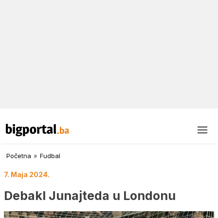
Početna
»
Fudbal
7. Maja 2024.
Debakl Junajteda u Londonu