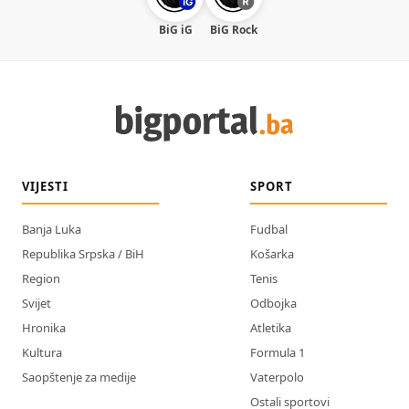
BiG iG
BiG Rock
VIJESTI
SPORT
Banja Luka
Fudbal
Republika Srpska / BiH
Košarka
Region
Tenis
Svijet
Odbojka
Hronika
Atletika
Kultura
Formula 1
Saopštenje za medije
Vaterpolo
Ostali sportovi