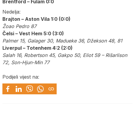
Brentford – Fulam 0:0
Nedelja:
Brajton – Aston Vila 1:0 (0:0)
Žoao Pedro 87
Čelsi – Vest Hem 5:0 (3:0)
Palmer 15, Galager 30, Madueke 36, Džekson 48, 81
Liverpul – Totenhem 4:2 (2:0)
Salah 16, Robertson 45, Gakpo 50, Eliot 59 – Rišarlison
72, Son-Hjun-Min 77
Podijeli vijest na: