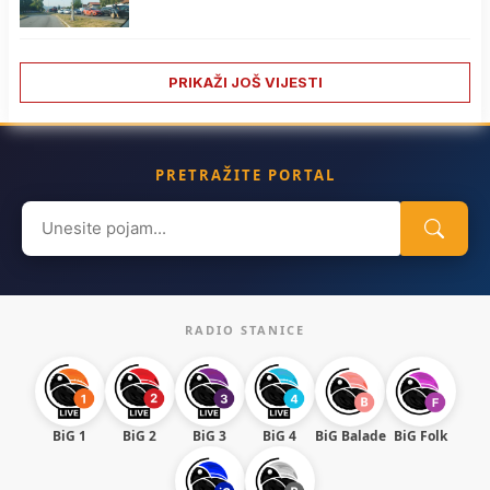
PRIKAŽI JOŠ VIJESTI
PRETRAŽITE PORTAL
Search
for:
RADIO STANICE
BiG 1
BiG 2
BiG 3
BiG 4
BiG Balade
BiG Folk