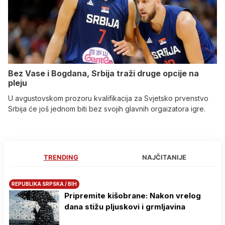
Bez Vase i Bogdana, Srbija traži druge opcije na
pleju
U avgustovskom prozoru kvalifikacija za Svjetsko prvenstvo
Srbija će još jednom biti bez svojih glavnih orgaizatora igre.
TRENDING
NAJČITANIJE
REPUBLIKA SRPSKA / BIH
Pripremite kišobrane: Nakon vrelog
dana stižu pljuskovi i grmljavina