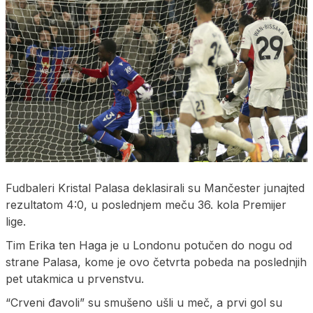
Fudbaleri Kristal Palasa deklasirali su Mančester junajted
rezultatom 4:0, u poslednjem meču 36. kola Premijer
lige.
Tim Erika ten Haga je u Londonu potučen do nogu od
strane Palasa, kome je ovo četvrta pobeda na poslednjih
pet utakmica u prvenstvu.
“Crveni đavoli” su smušeno ušli u meč, a prvi gol su