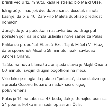
primili već u 12. minutu, kada je strelac bio Majkl Olise.
Isti igrač je imao još dve dobre šanse desetak minuta
kasnije, da bi u 40. Žan-Filip Mateta duplirao prednost
domaćih.
Junajtedu je u početkom nastavka bio po drugi put
poništen gol, da bi onda usledile i nove šanse za Palas
Prilike su propuštali Ebereči Eze, Tajrik Mičel i Vil Hjuz,
da bi spomenuti Mičel u 58. minutu, ipak, savladao
Andrea Onanu.
Tačku na novu blamažu Junajteda stavio je Majkl Olise u
66. minutu, svojim drugim pogotkom na meču.
Vrlo lako je mogla da pukne i “petarda”, da se stativa nije
isprečila Odsonu Eduaru u nadoknadi drugog
poluvremena.
Palas je 14. na tabeli sa 43 boda, dok je Junajted osmi sa
54 poena, koliko ima i sedmoplasirani Čelsi.