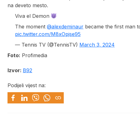
na deveto mesto.
Viva el Demon
The moment
@alexdeminaur
became the first man to
pic.twitter.com/M8xOpjse95
— Tennis TV (@TennisTV)
March 3, 2024
Foto:
Profimedia
Izvor:
B92
Podijeli vijest na: