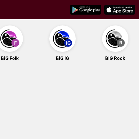
BiG Folk
BiG iG
BiG Rock