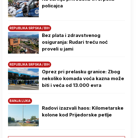
policajca
REPUBLIKA SRPSKA / BIH
Bez plata i zdravstvenog
osiguranja: Rudari treću noć
proveli u jami
REPUBLIKA SRPSKA / BIH
Oprez pri prelasku granice: Zbog
nekoliko komada voća kazna može
biti i veća od 13.000 evra
BANJA LUKA
Radovi izazvali haos: Kilometarske
kolone kod Prijedorske petlje