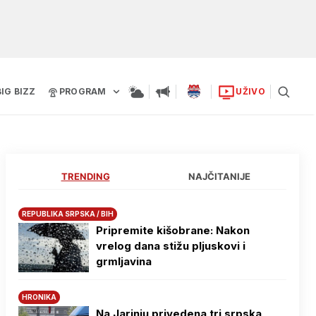
BIG BIZZ
PROGRAM
UŽIVO
TRENDING
NAJČITANIJE
REPUBLIKA SRPSKA / BIH
Pripremite kišobrane: Nakon
vrelog dana stižu pljuskovi i
grmljavina
HRONIKA
Na Јarinju privedena tri srpska