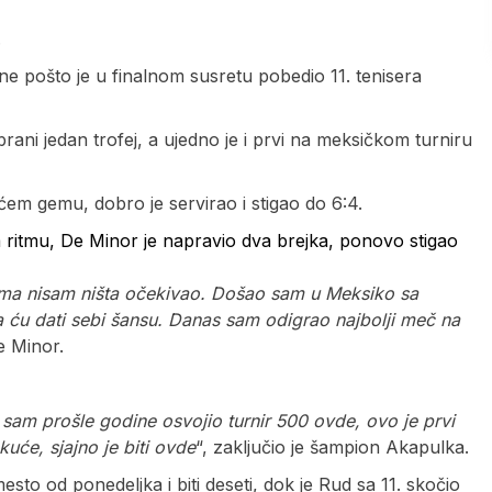
.
one pošto je u finalnom susretu pobedio 11. tenisera
rani jedan trofej, a ujedno je i prvi na meksičkom turniru
em gemu, dobro je servirao i stigao do 6:4.
om ritmu, De Minor je napravio dva brejka, ponovo stigao
ojima nisam ništa očekivao. Došao sam u Meksiko sa
 ću dati sebi šansu. Danas sam odigrao najbolji meč na
e Minor.
 sam prošle godine osvojio turnir 500 ovde, ovo je prvi
uće, sjajno je biti ovde
“, zaključio je šampion Akapulka.
sto od ponedeljka i biti deseti, dok je Rud sa 11. skočio