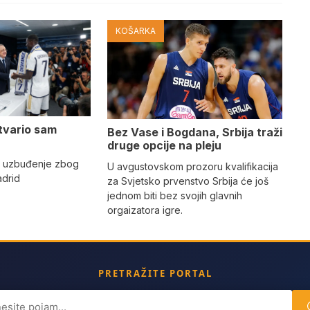
KOŠARKA
tvario sam
Bez Vase i Bogdana, Srbija traži
druge opcije na pleju
o uzbuđenje zbog
U avgustovskom prozoru kvalifikacija
adrid
za Svjetsko prvenstvo Srbija će još
jednom biti bez svojih glavnih
orgaizatora igre.
PRETRAŽITE PORTAL
ch