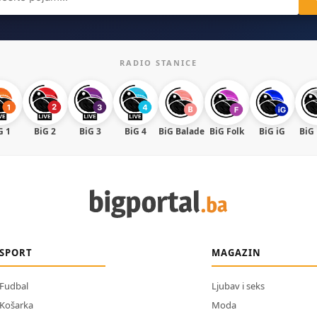
RADIO STANICE
G 1
BiG 2
BiG 3
BiG 4
BiG Balade
BiG Folk
BiG iG
BiG
SPORT
MAGAZIN
Fudbal
Ljubav i seks
Košarka
Moda