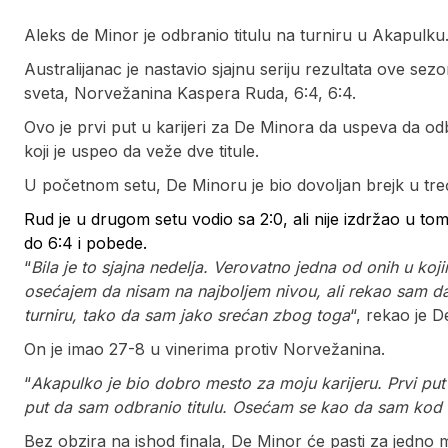
Aleks de Minor je odbranio titulu na turniru u Akapulku
Australijanac je nastavio sjajnu seriju rezultata ove sez
sveta, Norvežanina Kaspera Ruda, 6:4, 6:4.
Ovo je prvi put u karijeri za De Minora da uspeva da odb
koji je uspeo da veže dve titule.
U početnom setu, De Minoru je bio dovoljan brejk u treć
Rud je u drugom setu vodio sa 2:0, ali nije izdržao u t
do 6:4 i pobede.
“
Bila je to sjajna nedelja. Verovatno jedna od onih u k
osećajem da nisam na najboljem nivou, ali rekao sam da
turniru, tako da sam jako srećan zbog toga
“, rekao je D
On je imao 27-8 u vinerima protiv Norvežanina.
“
Akapulko je bio dobro mesto za moju karijeru. Prvi put
put da sam odbranio titulu. Osećam se kao da sam kod k
Bez obzira na ishod finala, De Minor će pasti za jedno me