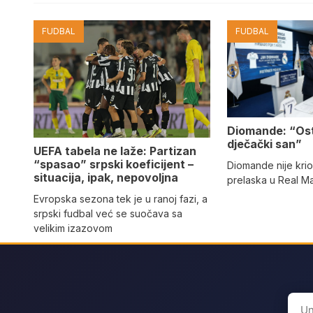
FUDBAL
FUDBAL
Diomande: “Os
dječački san”
UEFA tabela ne laže: Partizan
“spasao” srpski koeficijent –
Diomande nije kri
situacija, ipak, nepovoljna
prelaska u Real M
Evropska sezona tek je u ranoj fazi, a
srpski fudbal već se suočava sa
velikim izazovom
Sear