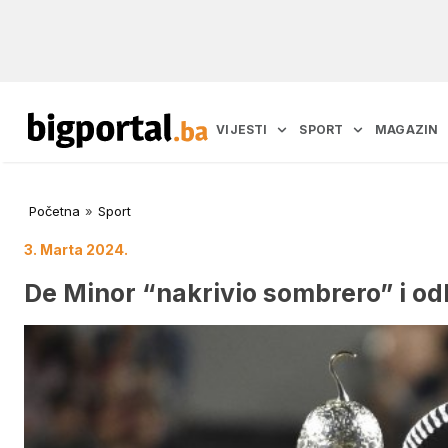
VIJESTI
SPORT
MAGAZIN
Početna
»
Sport
3. Marta 2024.
De Minor “nakrivio sombrero” i o