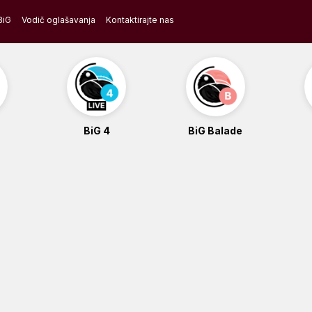
BiG
Vodič oglašavanja
Kontaktirajte nas
BiG 4
BiG Balade