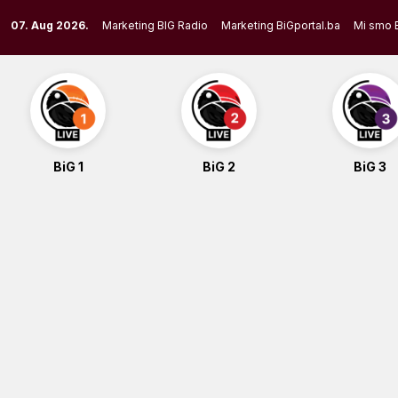
Skip
07. Aug 2026.
Marketing BIG Radio
Marketing BiGportal.ba
Mi smo 
to
content
BiG 1
BiG 2
BiG 3