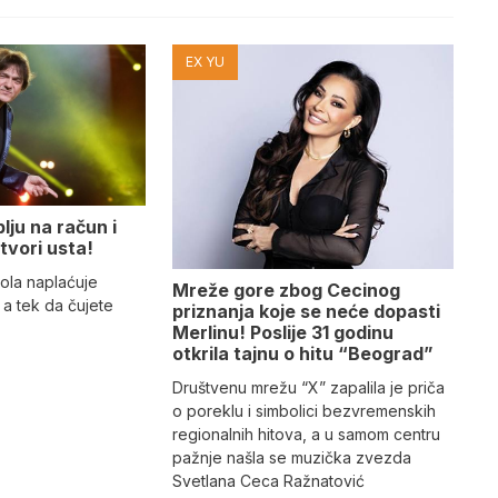
EX YU
lju na račun i
tvori usta!
ola naplaćuje
Mreže gore zbog Cecinog
a tek da čujete
priznanja koje se neće dopasti
Merlinu! Poslije 31 godinu
otkrila tajnu o hitu “Beograd”
Društvenu mrežu “X” zapalila je priča
o poreklu i simbolici bezvremenskih
regionalnih hitova, a u samom centru
pažnje našla se muzička zvezda
Svetlana Ceca Ražnatović