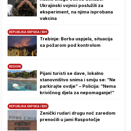
Ukrajinski vojnici poslužili za
eksperiment, na njima isprobana
vakcina
REPUBLIKA SRPSKA / BIH
Trebinje: Borba uspjela, situacija
sa požarom pod kontrolom
REGION
Pijani turisti se dave, lokalno
stanovništvo snima i smiju se: “Ne
parkirajte ovdje” – Policija: “Nema
krivičnog djela za nepomaganje!”
REPUBLIKA SRPSKA / BIH
Zenički rudari drugu noć zaredom
prenoćili u jami Raspotočje