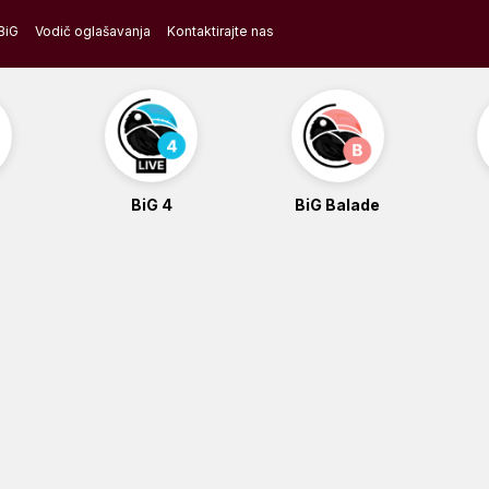
BiG
Vodič oglašavanja
Kontaktirajte nas
BiG 4
BiG Balade