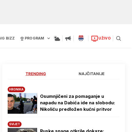
BIG BIZZ
PROGRAM
UŽIVO
TRENDING
NAJČITANIJE
HRONIKA
Osumnjičeni za pomaganje u
napadu na Dabića ide na slobodu:
Nikoliću predložen kućni pritvor
SVIJET
Ruske snage otkrile dokaze: