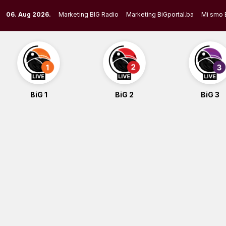
Skip
06. Aug 2026.
Marketing BIG Radio
Marketing BiGportal.ba
Mi smo 
to
content
BiG 1
BiG 2
BiG 3