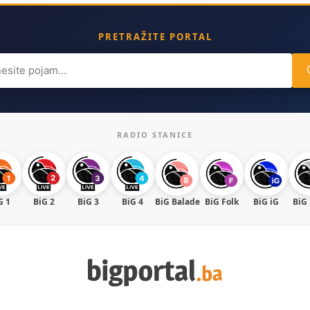
PRETRAŽITE PORTAL
ch
RADIO STANICE
G 1
BiG 2
BiG 3
BiG 4
BiG Balade
BiG Folk
BiG iG
BiG