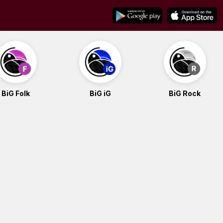
BiG Folk
BiG iG
BiG Rock