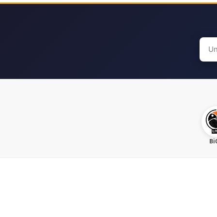
Sear
for:
Bi