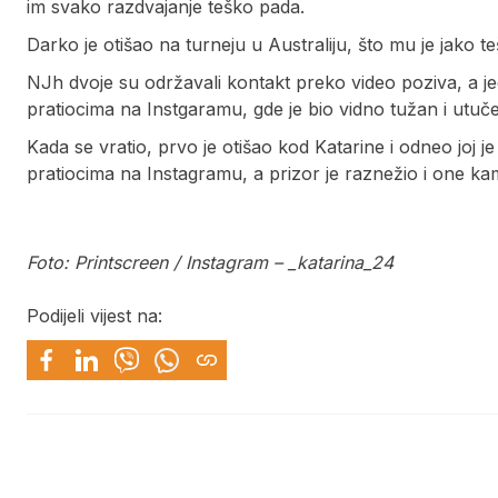
im svako razdvajanje teško pada.
Darko je otišao na turneju u Australiju, što mu je jako 
NJh dvoje su održavali kontakt preko video poziva, a je
pratiocima na Instgaramu, gde je bio vidno tužan i utuč
Kada se vratio, prvo je otišao kod Katarine i odneo joj j
pratiocima na Instagramu, a prizor je raznežio i one k
Foto: Printscreen / Instagram – _katarina_24
Podijeli vijest na: