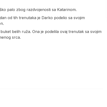
teško palo zbog razdvojenosti sa Katarinom.
dan od tih trenutaka je Darko podelio sa svojim
en.
e buket belih ruža. Ona je podelila ovaj trenutak sa svojim
amenog srca.