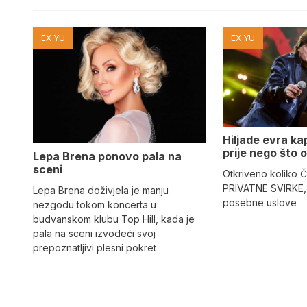
EX YU
EX YU
Hiljade evra kap
prije nego što o
Lepa Brena ponovo pala na
sceni
Otkriveno koliko Č
PRIVATNE SVIRKE, 
Lepa Brena doživjela je manju
posebne uslove
nezgodu tokom koncerta u
budvanskom klubu Top Hill, kada je
pala na sceni izvodeći svoj
prepoznatljivi plesni pokret