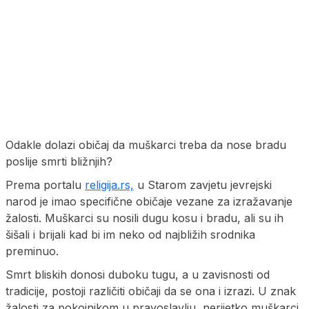
Odakle dolazi običaj da muškarci treba da nose bradu
poslije smrti bližnjih?
Prema portalu
religija.rs,
u Starom zavjetu jevrejski
narod je imao specifične običaje vezane za izražavanje
žalosti. Muškarci su nosili dugu kosu i bradu, ali su ih
šišali i brijali kad bi im neko od najbližih srodnika
preminuo.
Smrt bliskih donosi duboku tugu, a u zavisnosti od
tradicije, postoji različiti običaji da se ona i izrazi. U znak
žalosti za pokojnikom u pravoslavlju, nerijetko muškarci