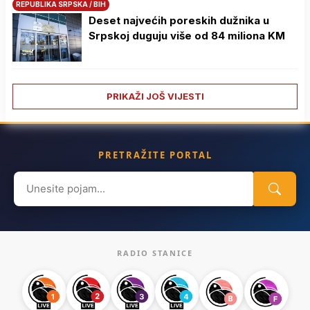
REPUBLIKA SRPSKA / BIH
Deset najvećih poreskih dužnika u
Srpskoj duguju više od 84 miliona KM
PRIKAŽI JOŠ VIJESTI
PRETRAŽITE PORTAL
Search
for:
RADIO STANICE