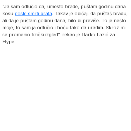
“Ja sam odlučio da, umesto brade, puštam godinu dana
kosu
posle smrti brata
. Takav je običaj, da puštaš bradu,
ali da je puštam godinu dana, bilo bi previše. To je nešto
moje, to sam ja odlučio i hoću tako da uradim. Skroz mi
se promenio fizički izgled”, rekao je Darko Lazić za
Hype.