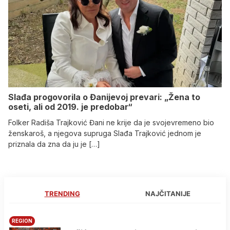
Slađa progovorila o Đanijevoj prevari: „Žena to
oseti, ali od 2019. je predobar“
Folker Radiša Trajković Đani ne krije da je svojevremeno bio
ženskaroš, a njegova supruga Slađa Trajković jednom je
priznala da zna da ju je […]
TRENDING
NAJČITANIJE
REGION