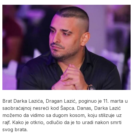
Brat Darka Lazića, Dragan Lazić, poginuo je 11. marta u
saobraćajnoj nesreći kod Šapca. Danas, Darka Lazić
možemo da vidimo sa dugom kosom, koju stilizuje uz
rajf. Kako je otkrio, odlučio da je to uradi nakon smrti
svog brata.