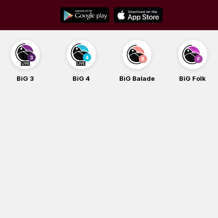
Skip
to
content
BiG 3
BiG 4
BiG Balade
BiG Folk