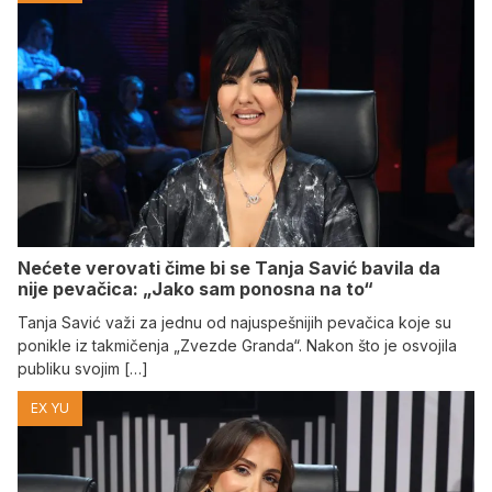
Nećete verovati čime bi se Tanja Savić bavila da
nije pevačica: „Jako sam ponosna na to“
Tanja Savić važi za jednu od najuspešnijih pevačica koje su
ponikle iz takmičenja „Zvezde Granda“. Nakon što je osvojila
publiku svojim […]
EX YU