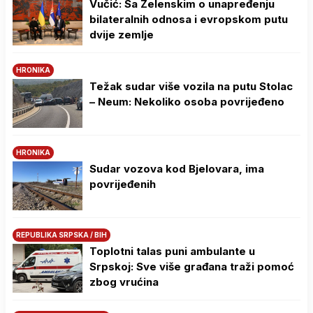
Vučić: Sa Zelenskim o unapređenju
bilateralnih odnosa i evropskom putu
dvije zemlje
HRONIKA
Težak sudar više vozila na putu Stolac
– Neum: Nekoliko osoba povrijeđeno
HRONIKA
Sudar vozova kod Bjelovara, ima
povrijeđenih
REPUBLIKA SRPSKA / BIH
Toplotni talas puni ambulante u
Srpskoj: Sve više građana traži pomoć
zbog vrućina