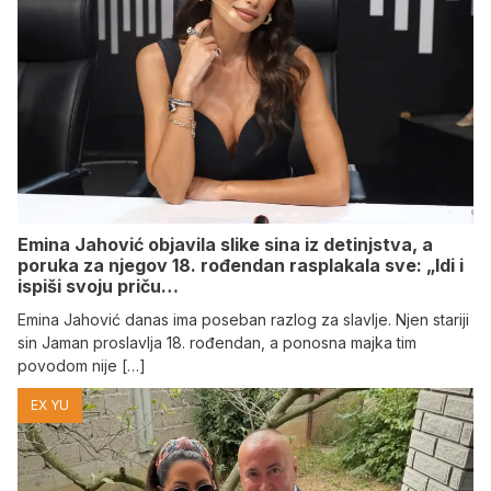
Emina Jahović objavila slike sina iz detinjstva, a
poruka za njegov 18. rođendan rasplakala sve: „Idi i
ispiši svoju priču…
Emina Jahović danas ima poseban razlog za slavlje. Njen stariji
sin Jaman proslavlja 18. rođendan, a ponosna majka tim
povodom nije […]
EX YU