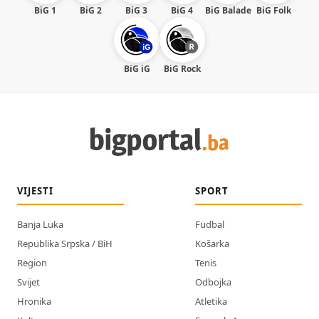
BiG 1
BiG 2
BiG 3
BiG 4
BiG Balade
BiG Folk
BiG iG
BiG Rock
VIJESTI
SPORT
Banja Luka
Fudbal
Republika Srpska / BiH
Košarka
Region
Tenis
Svijet
Odbojka
Hronika
Atletika