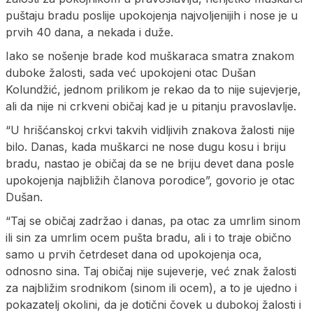
puštaju bradu poslije upokojenja najvoljenijih i nose je u
prvih 40 dana, a nekada i duže.
Iako se nošenje brade kod muškaraca smatra znakom
duboke žalosti, sada već upokojeni otac Dušan
Kolundžić, jednom prilikom je rekao da to nije sujevjerje,
ali da nije ni crkveni običaj kad je u pitanju pravoslavlje.
“U hrišćanskoj crkvi takvih vidljivih znakova žalosti nije
bilo. Danas, kada muškarci ne nose dugu kosu i briju
bradu, nastao je običaj da se ne briju devet dana posle
upokojenja najbližih članova porodice”, govorio je otac
Dušan.
“Taj se običaj zadržao i danas, pa otac za umrlim sinom
ili sin za umrlim ocem pušta bradu, ali i to traje obično
samo u prvih četrdeset dana od upokojenja oca,
odnosno sina. Taj običaj nije sujeverje, već znak žalosti
za najbližim srodnikom (sinom ili ocem), a to je ujedno i
pokazatelj okolini, da je dotični čovek u dubokoj žalosti i