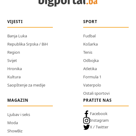
VIJESTI
SPORT
Banja Luka
Fudbal
Republika Srpska / BiH
Košarka
Region
Tenis
Svijet
Odbojka
Hronika
Atletika
Kultura
Formula 1
Saopštenje za medije
Vaterpolo
Ostali sportovi
MAGAZIN
PRATITE NAS
Facebook
Ljubav i seks
Instagram
Moda
X / Twitter
ShowBiz