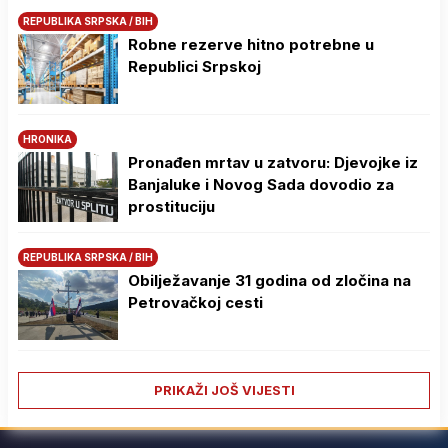
REPUBLIKA SRPSKA / BIH
Robne rezerve hitno potrebne u
Republici Srpskoj
HRONIKA
Pronađen mrtav u zatvoru: Djevojke iz
Banjaluke i Novog Sada dovodio za
prostituciju
REPUBLIKA SRPSKA / BIH
Obilježavanje 31 godina od zločina na
Petrovačkoj cesti
PRIKAŽI JOŠ VIJESTI