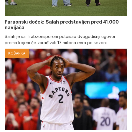
Faraonski doček: Salah predstavljen pred 41.000
navijača
Salah je sa Trabzonsporom potpisao dvogodišnji ugovor
prema kojem će zarađivati 17 miliona evra po sezoni
KOŠARKA