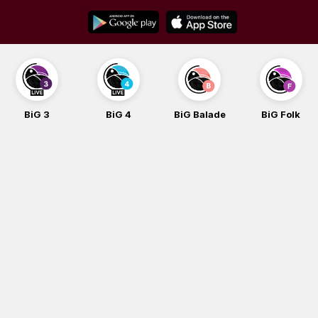
Skip
to
content
BiG 3
BiG 4
BiG Balade
BiG Folk