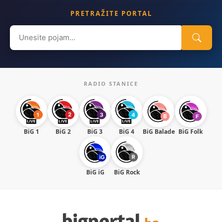
PRETRAŽITE PORTAL
Search
for:
RADIO STANICE
BiG 1
BiG 2
BiG 3
BiG 4
BiG Balade
BiG Folk
BiG iG
BiG Rock