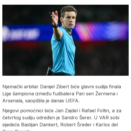
Njemački arbitar Danijel Zibert biće glavni sudija finala
Lige šampiona između fudbalera Pari sen Žermena i
Arsenala, saopštila je danas UEFA.
Njegovi pomoćnici biće Јan Zajdel i Rafael Foltin, a za
četvrtog sudiju određen je Sandro Šerer. U VAR sobi
sijedeće Bastijan Dankert, Robert Šreder i Karlos del