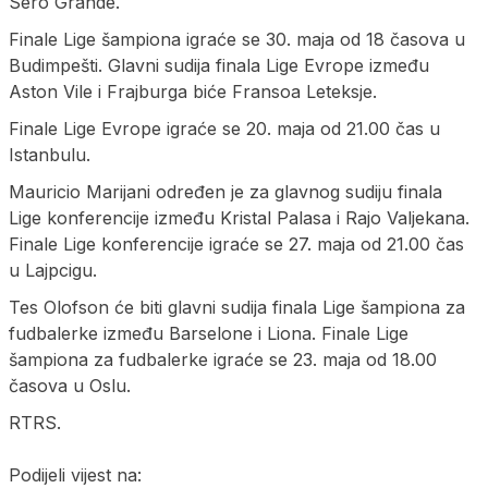
Sero Grande.
Finale Lige šampiona igraće se 30. maja od 18 časova u
Budimpešti. Glavni sudija finala Lige Evrope između
Aston Vile i Frajburga biće Fransoa Leteksje.
Finale Lige Evrope igraće se 20. maja od 21.00 čas u
Istanbulu.
Mauricio Marijani određen je za glavnog sudiju finala
Lige konferencije između Kristal Palasa i Rajo Valjekana.
Finale Lige konferencije igraće se 27. maja od 21.00 čas
u Lajpcigu.
Tes Olofson će biti glavni sudija finala Lige šampiona za
fudbalerke između Barselone i Liona. Finale Lige
šampiona za fudbalerke igraće se 23. maja od 18.00
časova u Oslu.
RTRS.
Podijeli vijest na: