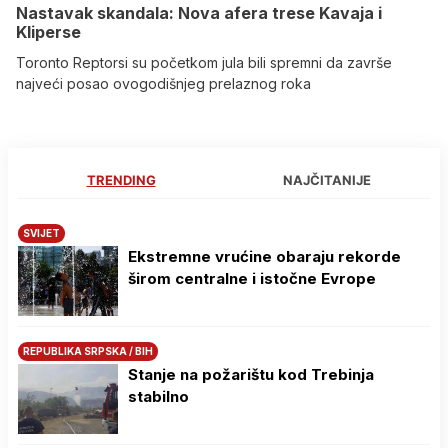
Nastavak skandala: Nova afera trese Kavaja i
Kliperse
Toronto Reptorsi su početkom jula bili spremni da završe
najveći posao ovogodišnjeg prelaznog roka
TRENDING
NAJČITANIJE
SVIJET
Ekstremne vrućine obaraju rekorde
širom centralne i istočne Evrope
REPUBLIKA SRPSKA / BIH
Stanje na požarištu kod Trebinja
stabilno