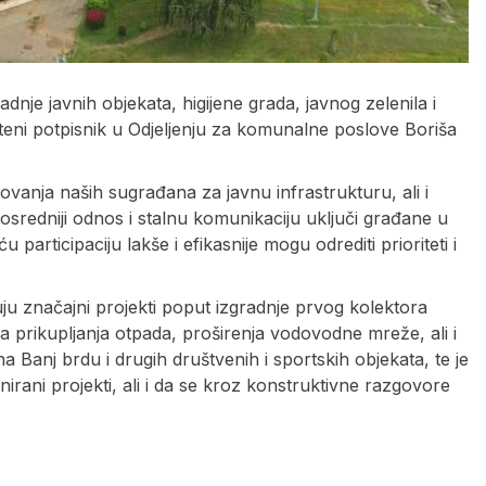
dnje javnih objekata, higijene grada, javnog zelenila i
teni potpisnik u Odjeljenju za komunalne poslove Boriša
vanja naših sugrađana za javnu infrastrukturu, ali i
posredniji odnos i stalnu komunikaciju uključi građane u
articipaciju lakše i efikasnije mogu odrediti prioriteti i
ju značajni projekti poput izgradnje prvog kolektora
 prikupljanja otpada, proširenja vodovodne mreže, ali i
a Banj brdu i drugih društvenih i sportskih objekata, te je
irani projekti, ali i da se kroz konstruktivne razgovore