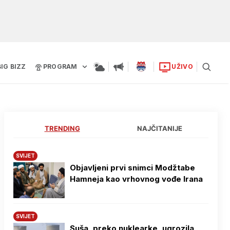
BIG BIZZ
PROGRAM
UŽIVO
TRENDING
NAJČITANIJE
SVIJET
Objavljeni prvi snimci Modžtabe
Hamneja kao vrhovnog vođe Irana
SVIJET
Suša, preko nuklearke, ugrozila