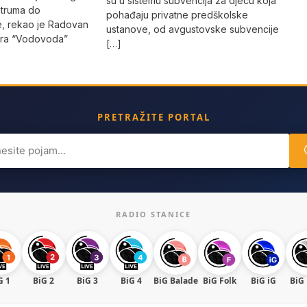
su u sistemu subvencija za djecu koja
truma do
pohađaju privatne predškolske
e, rekao je Radovan
ustanove, od avgustovske subvencije
tora “Vodovoda”
[…]
PRETRAŽITE PORTAL
ch
RADIO STANICE
G 1
BiG 2
BiG 3
BiG 4
BiG Balade
BiG Folk
BiG iG
BiG