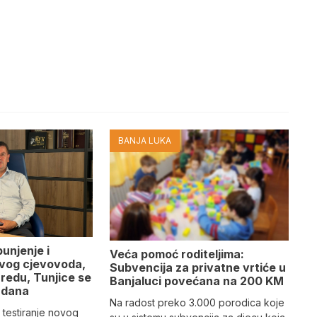
BANJA LUKA
punjenje i
Veća pomoć roditeljima:
ovog cjevovoda,
Subvencija za privatne vrtiće u
redu, Tunjice se
Banjaluci povećana na 200 KM
 dana
Na radost preko 3.000 porodica koje
 testiranje novog