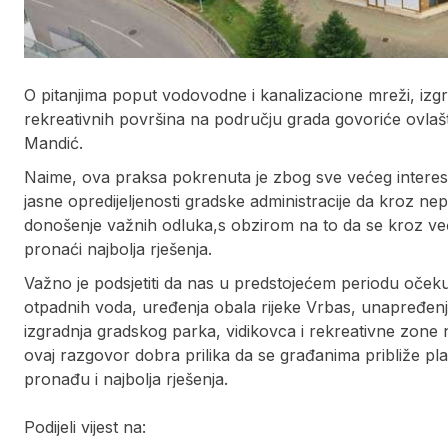
O pitanjima poput vodovodne i kanalizacione mreži, izgra
rekreativnih površina na području grada govoriće ovlaš
Mandić.
Naime, ova praksa pokrenuta je zbog sve većeg intereso
jasne opredijeljenosti gradske administracije da kroz ne
donošenje važnih odluka,s obzirom na to da se kroz veću p
pronaći najbolja rješenja.
Važno je podsjetiti da nas u predstojećem periodu očeku
otpadnih voda, uređenja obala rijeke Vrbas, unapređenja
izgradnja gradskog parka, vidikovca i rekreativne zone n
ovaj razgovor dobra prilika da se građanima približe plan
pronađu i najbolja rješenja.
Podijeli vijest na: