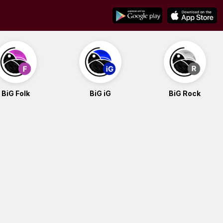
BiG Folk
BiG iG
BiG Rock