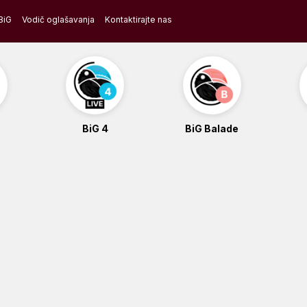
BiG
Vodič oglašavanja
Kontaktirajte nas
BiG 4
BiG Balade