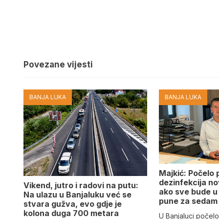
Povezane vijesti
BANJA LUKA
BANJA LUKA
Majkić: Počelo 
dezinfekcija n
Vikend, jutro i radovi na putu:
ako sve bude u 
Na ulazu u Banjaluku već se
pune za sedam
stvara gužva, evo gdje je
kolona duga 700 metara
U Banjaluci počelo