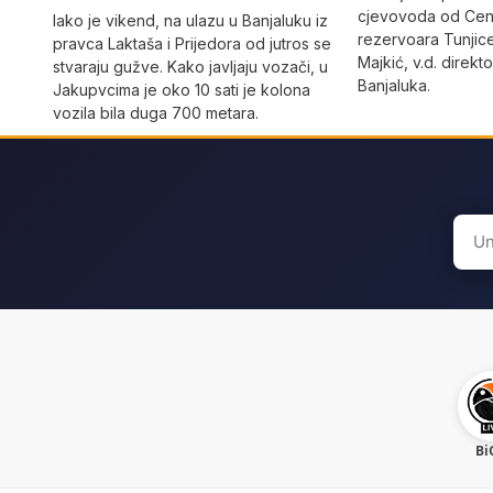
cjevovoda od Cen
Iako je vikend, na ulazu u Banjaluku iz
rezervoara Tunjic
pravca Laktaša i Prijedora od jutros se
Majkić, v.d. direk
stvaraju gužve. Kako javljaju vozači, u
Banjaluka.
Jakupvcima je oko 10 sati je kolona
vozila bila duga 700 metara.
Sear
for:
Bi