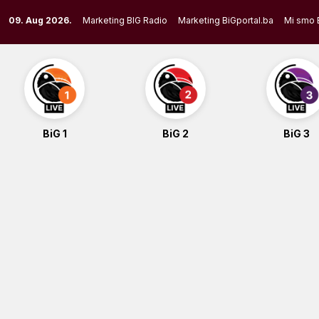
Skip
09. Aug 2026.
Marketing BIG Radio
Marketing BiGportal.ba
Mi smo 
to
content
BiG 1
BiG 2
BiG 3