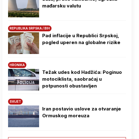
mađarsku valutu
REPUBLIKA SRPSKA / BIH
Pad inflacije u Republici Srpskoj,
pogled uperen na globalne rizike
HRONIKA
Težak udes kod Hadžića: Poginuo
motociklista, saobraćaj u
potpunosti obustavljen
SVIJET
Iran postavio uslove za otvaranje
Ormuskog moreuza