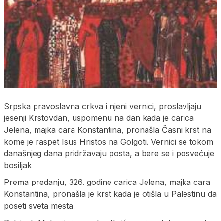
Srpska pravoslavna crkva i njeni vernici, proslavljaju
jesenji Krstovdan, uspomenu na dan kada je carica
Jelena, majka cara Konstantina, pronašla Časni krst na
kome je raspet Isus Hristos na Golgoti. Vernici se tokom
današnjeg dana pridržavaju posta, a bere se i posvećuje
bosiljak
Prema predanju, 326. godine carica Jelena, majka cara
Konstantina, pronašla je krst kada je otišla u Palestinu da
poseti sveta mesta.