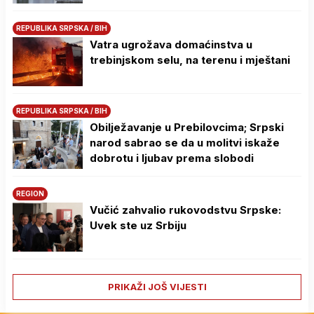
REPUBLIKA SRPSKA / BIH
Vatra ugrožava domaćinstva u
trebinjskom selu, na terenu i mještani
REPUBLIKA SRPSKA / BIH
Obilježavanje u Prebilovcima; Srpski
narod sabrao se da u molitvi iskaže
dobrotu i ljubav prema slobodi
REGION
Vučić zahvalio rukovodstvu Srpske:
Uvek ste uz Srbiju
PRIKAŽI JOŠ VIJESTI