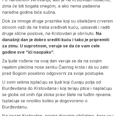
zima će biti bogata snegom, a ako nema padavina
naredna godina biće sušna.
Dok za mnoge druge praznike koji su obeleženi crvenim
slovom važi da ne treba sređivati kuću, usisavati i raditi
druge slične poslove, na Krstovdan je obrnuto.
Na
današnji dan je dobro srediti kuću i tako je pripremiti
za zimu. U suprotnom, veruje se da će vam cele
godine sve “ići naopako”.
Za ljude rođene na ovaj dan veruje se da na svojim
nejakim plećima nose senku Časnog krsta i da su zato
pred Bogom posebno odgovorni za svoje postupke.
U svim selima isplaćuju se ljudi koji čuvaju polja od
Đurđevdana do Krstovdana i koji teraju ptice i naplaćuju
se globe od onih čija stoka pravi štete na tuđim njivama.
Isplaćuje se onoliko koliko je dogovoreno ο
Đurđevdanu.
Na jesenji Krstovdan, prema drevnim običajima, bere se i