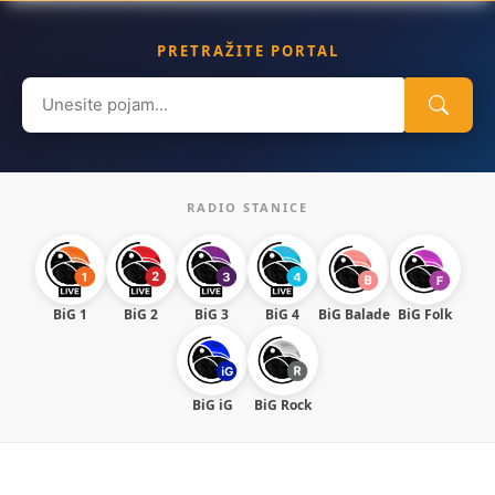
PRETRAŽITE PORTAL
Search
for:
RADIO STANICE
BiG 1
BiG 2
BiG 3
BiG 4
BiG Balade
BiG Folk
BiG iG
BiG Rock