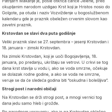
Patrijarh Makarije je, posle otkrića carice Jelene, pred
okupljenim narodom uzdigao Krst koji je Hristos nosio do
Golgote, pa otuda i naziv Vozviždenje u bogoslužbenom
kalendaru gde je praznik obeležen crvenim slovom kao
zavetni praznik.
Krstovdan se slavi dva puta godišnje
Veliki praznik slavi se 27. septembra – jesenji Krstovdan i
18. januara – zimski Krstovdan.
Na zimski Krstovdan, koji je uoči Bogojavljenja, 18.
januara, po predanju, ukrštaju se vetrovi. U crkvi se tog
dana krst stavlja u vodu i, ako se voda smrzne, očekuje
se dolazak rodne godine, a ako se voda ne smrzne,
veruje se da će sledeća godina biti “oskudna i bolešljiva”.
Strogi post i narodni običaji
Na Krstovdan se drži strogi post, a mnogi vernici tog
dana jedu samo hleb i grožđe.
Po narodnom verovanju, ako je na Krstovdan oblačno,