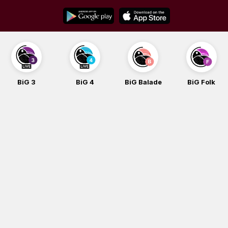
Skip
to
content
BiG 3
BiG 4
BiG Balade
BiG Folk