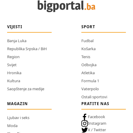
VIJESTI
SPORT
Banja Luka
Fudbal
Republika Srpska / BiH
Košarka
Region
Tenis
Svijet
Odbojka
Hronika
Atletika
Kultura
Formula 1
Saopštenje za medije
Vaterpolo
Ostali sportovi
MAGAZIN
PRATITE NAS
Facebook
Ljubav i seks
Instagram
Moda
X / Twitter