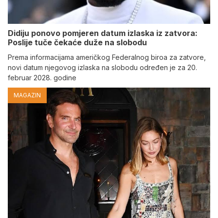
Didiju ponovo pomjeren datum izlaska iz zatvora:
Poslije tuče čekaće duže na slobodu
Prema informacijama američkog Federalnog biroa za zatvore,
novi datum njegovog izlaska na slobodu određen je za 20.
februar 2028. godine
MAGAZIN