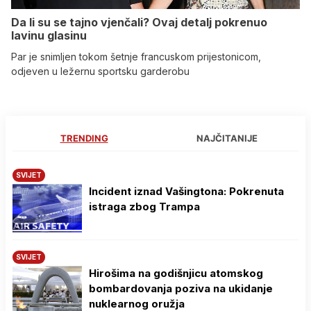
Da li su se tajno vjenčali? Ovaj detalj pokrenuo
lavinu glasinu
Par je snimljen tokom šetnje francuskom prijestonicom,
odjeven u ležernu sportsku garderobu
TRENDING
NAJČITANIJE
SVIJET
Incident iznad Vašingtona: Pokrenuta
istraga zbog Trampa
SVIJET
Hirošima na godišnjicu atomskog
bombardovanja poziva na ukidanje
nuklearnog oružja