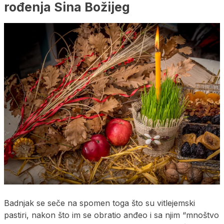
rođenja Sina Božijeg
Badnjak se seče na spomen toga što su vitlejemski
pastiri, nakon što im se obratio anđeo i sa njim “mnoštvo