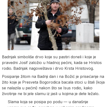
Badnjak simboliše drvo koje su pastiri doneli i koje je
pravedni Josif založio u hladnoj pećini, kada se Hristos
rodio. Badnjak nagoveštava i drvo Krsta Hristovog.
Posipanje žitom na Badnji dan i na Božić je prisećanje na
žito koje je Presveta Bogorodica bacala stoci u štali (koja
se nalazila u pećini) nakon što se Isus rodio, kako
životinje ne bi jele slamu iz jasli u kojima je dete ležalo.
Slama koja se posipa po podu — u današnje