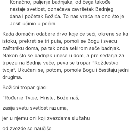
Konačno, paljenje badnjaka, od čega takođe
nastaje svetlost, označava završetak Badnjeg
dana i početak Božića. To nas vraća na ono što je
Josif učinio u pećini.
Kada domaćin odabere drvo koje će seći, okrene se ka
istoku, prekrsti se tri puta, pomoli se Bogu i svecu
zaštitniku doma, pa tek onda sekirom seče badnjak.
Nakon što se badnjak unese u dom, a pre sedanja za
trpezu na Badnje veče, peva se tropar “Roždestvo
tvoje”. Ukućani se, potom, pomole Bogu i čestitaju jedni
drugima.
Božićni tropar glasi:
“Rođenje Tvoje, Hriste, Bože naš,
zasija svetu svetlost razuma,
jer u njemu oni koji zvezdama služahu
od zvezde se naučiše