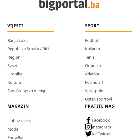
VIJESTI
SPORT
Banja Luka
Fudbal
Republika Srpska / BiH
Košarka
Region
Tenis
Svijet
Odbojka
Hronika
Atletika
Kultura
Formula 1
Saopštenje za medije
Vaterpolo
Ostali sportovi
MAGAZIN
PRATITE NAS
Facebook
Ljubav i seks
Instagram
Moda
X / Twitter
ShowBiz