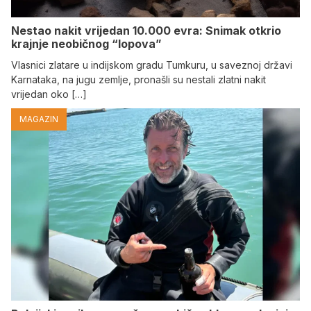
Nestao nakit vrijedan 10.000 evra: Snimak otkrio
krajnje neobičnog “lopova”
Vlasnici zlatare u indijskom gradu Tumkuru, u saveznoj državi
Karnataka, na jugu zemlje, pronašli su nestali zlatni nakit
vrijedan oko […]
MAGAZIN