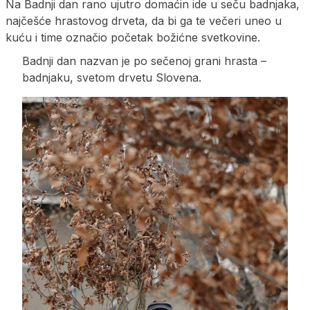
Na Badnji dan rano ujutro domaćin ide u seču badnjaka,
najčešće hrastovog drveta, da bi ga te večeri uneo u
kuću i time označio početak božićne svetkovine.
Badnji dan nazvan je po sečenoj grani hrasta –
badnjaku, svetom drvetu Slovena.