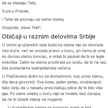
da se klanjaju Tebi,
Suncu Pravde,
i Tebe da poznaju sa visine Istoka,
Gospode, slava Tebi”.
Običaji u raznim delovima Srbije
U većini gružanskih sela božićna slama nije se obnosila
oko kuće, već se unosila pravo u kuću, pri čemu je onaj
ko donosi slamu kvocao, a ostali bi pijukali da bi se legle
kokoške. Zatim se slama prostirala po podu, da bi na njoj
bila postavljena badnjedanska večera.
U Paščanskoj dolini su za domaćinom, koji unosi slamu,
išla deca govoreći: Sve koke, jedan petao, izražavajući
tako želju da u nasadu preovlađuju pilice da bi bilo više
jaja. Po slami unetoj u kuću nije se hodalo bez čarapa,
da ne bi izlazili naboji na nogama.
U šumadijskim selima se konopac kojim je bila