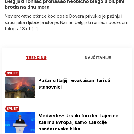
Belgijski ronilac pronašao neobično blago u olupini
broda na dnu mora
Nevjerovatno otkriće kod obale Dovera privuklo je pažnju i
stručnjaka i ljubitelja istorije. Naime, belgijski ronilac i podvodni
fotograf Stef […]
TRENDING
NAJČITANIJE
SVIJET
Požar u Italjiji, evakuisani turisti i
stanovnici
SVIJET
Medvedev: Ursulu fon der Lajen ne
zanima Evropa, samo sankcije i
banderovska klika