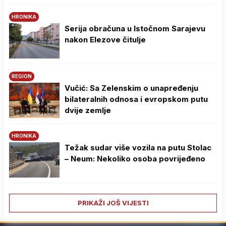
HRONIKA
Serija obračuna u Istočnom Sarajevu
nakon Elezove čitulje
REGION
Vučić: Sa Zelenskim o unapređenju
bilateralnih odnosa i evropskom putu
dvije zemlje
HRONIKA
Težak sudar više vozila na putu Stolac
– Neum: Nekoliko osoba povrijeđeno
PRIKAŽI JOŠ VIJESTI