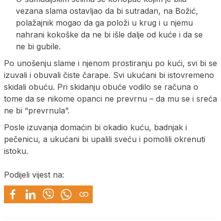
vezana slama ostavljao da bi sutradan, na Božić,
polažajnik mogao da ga položi u krug i u njemu
nahrani kokoške da ne bi išle dalje od kuće i da se
ne bi gubile.
Po unošenju slame i njenom prostiranju po kući, svi bi se
izuvali i obuvali čiste čarape. Svi ukućani bi istovremeno
skidali obuću. Pri skidanju obuće vodilo se računa o
tome da se nikome opanci ne prevrnu – da mu se i sreća
ne bi “prevrnula”.
Posle izuvanja domaćin bi okadio kuću, badnjak i
pečenicu, a ukućani bi upalili sveću i pomolili okrenuti
istoku.
Podijeli vijest na: