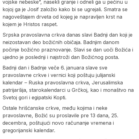
vojske nebeske”, nasekli granje i odneli ga u pećinu u
kojoj ga je Josif založio kako bi se ugrejali. Smatra se
nagoveštajem drveta od kojeg je napravljen krst na
kojem je Hristos raspet.
Srpska pravoslavna crkva danas slavi Badnji dan koji je
neizostavan deo božićnih običaja. Badnjim danom
počinje božićno praznovanje. Slavi se dan uoči Božića i
ujedno je poslednji i najstroži dan Božićnog posta.
Badnji dan i Badnje veče 6. januara slave sve
pravoslavne crkve i vernici koji poštuju julijanski
kalendar – Ruska pravoslavna crkva, Jerusalimska
patrijaršija, starokalendarci u Grčkoj, kao i monaštvo na
Svetoj gori i egipatski Kopti.
Ostale hrišćanske crkve, među kojima i neke
pravoslavne, Božić su proslavile pre 13 dana, 25.
decembra, poštujući novo računanje vremena i
gregorijanski kalendar.