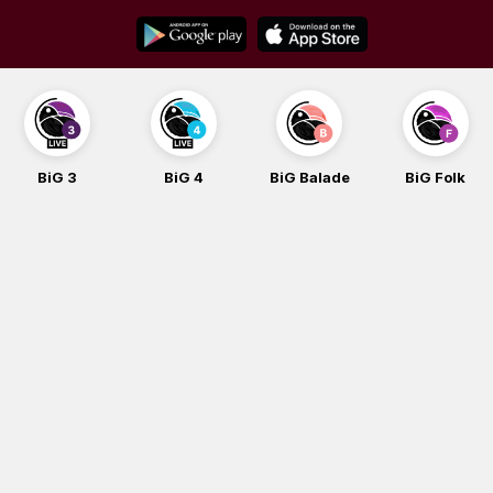
Skip
to
content
BiG 4
BiG Balade
BiG Folk
BiG iG