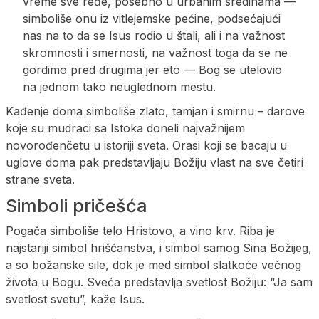
vreme sve ređe, posebno u urbanim sredinama —
simboliše onu iz vitlejemske pećine, podsećajući
nas na to da se Isus rodio u štali, ali i na važnost
skromnosti i smernosti, na važnost toga da se ne
gordimo pred drugima jer eto — Bog se utelovio
na jednom tako neuglednom mestu.
Kađenje doma simboliše zlato, tamjan i smirnu – darove
koje su mudraci sa Istoka doneli najvažnijem
novorođenčetu u istoriji sveta. Orasi koji se bacaju u
uglove doma pak predstavljaju Božiju vlast na sve četiri
strane sveta.
Simboli pričešća
Pogača simboliše telo Hristovo, a vino krv. Riba je
najstariji simbol hrišćanstva, i simbol samog Sina Božijeg,
a so božanske sile, dok je med simbol slatkoće večnog
života u Bogu. Sveća predstavlja svetlost Božiju: “Ja sam
svetlost svetu”, kaže Isus.