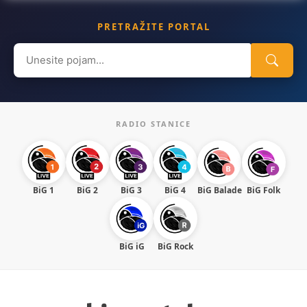
PRETRAŽITE PORTAL
Search
for:
RADIO STANICE
BiG 1
BiG 2
BiG 3
BiG 4
BiG Balade
BiG Folk
BiG iG
BiG Rock