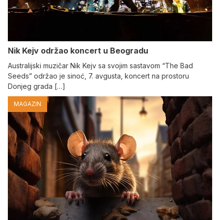
Nik Kejv održao koncert u Beogradu
Australijski muzičar Nik Kejv sa svojim sastavom “The Bad
Seeds” održao je sinoć, 7. avgusta, koncert na prostoru
Donjeg grada […]
MAGAZIN