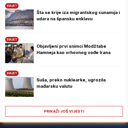
SVIJET
Šta se krije iza migrantskog cunamija i
udara na špansku enklavu
SVIJET
Objavljeni prvi snimci Modžtabe
Hamneja kao vrhovnog vođe Irana
SVIJET
Suša, preko nuklearke, ugrozila
mađarsku valutu
PRIKAŽI JOŠ VIJESTI