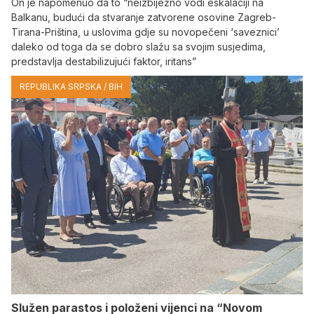
On je napomenuo da to “neizbiježno vodi eskalaciji na
Balkanu, budući da stvaranje zatvorene osovine Zagreb-
Tirana-Priština, u uslovima gdje su novopečeni ‘saveznici’
daleko od toga da se dobro slažu sa svojim susjedima,
predstavlja destabilizujući faktor, iritans”
REPUBLIKA SRPSKA / BIH
Služen parastos i položeni vijenci na “Novom