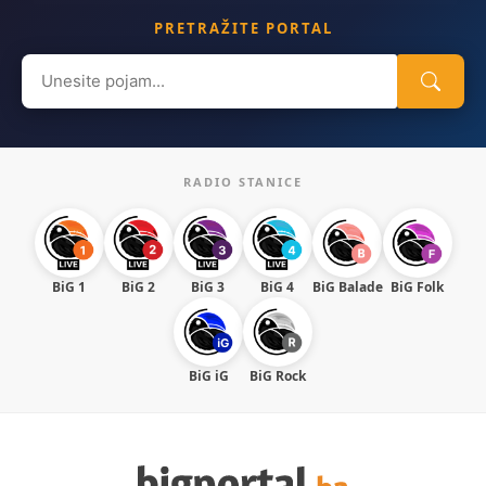
PRETRAŽITE PORTAL
Search
for:
RADIO STANICE
BiG 1
BiG 2
BiG 3
BiG 4
BiG Balade
BiG Folk
BiG iG
BiG Rock