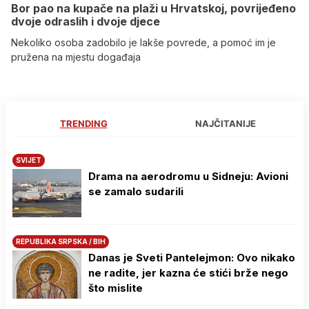
Bor pao na kupače na plaži u Hrvatskoj, povrijeđeno
dvoje odraslih i dvoje djece
Nekoliko osoba zadobilo je lakše povrede, a pomoć im je
pružena na mjestu događaja
TRENDING
NAJČITANIJE
SVIJET
Drama na aerodromu u Sidneju: Avioni
se zamalo sudarili
REPUBLIKA SRPSKA / BIH
Danas je Sveti Pantelejmon: Ovo nikako
ne radite, jer kazna će stići brže nego
što mislite