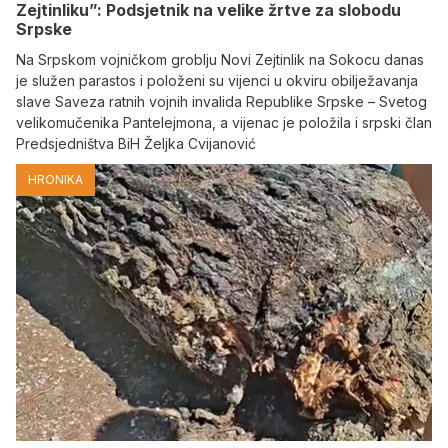
Zejtinliku”: Podsjetnik na velike žrtve za slobodu
Srpske
Na Srpskom vojničkom groblju Novi Zejtinlik na Sokocu danas
je služen parastos i položeni su vijenci u okviru obilježavanja
slave Saveza ratnih vojnih invalida Republike Srpske – Svetog
velikomučenika Pantelejmona, a vijenac je položila i srpski član
Predsjedništva BiH Željka Cvijanović
HRONIKA