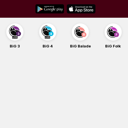
Skip
to
content
BiG 3
BiG 4
BiG Balade
BiG Folk