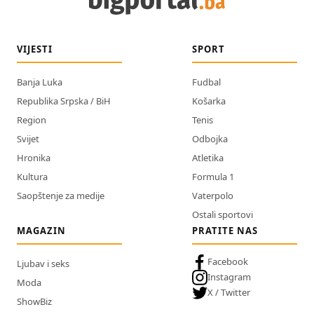
VIJESTI
SPORT
Banja Luka
Fudbal
Republika Srpska / BiH
Košarka
Region
Tenis
Svijet
Odbojka
Hronika
Atletika
Kultura
Formula 1
Saopštenje za medije
Vaterpolo
Ostali sportovi
MAGAZIN
PRATITE NAS
Facebook
Ljubav i seks
Instagram
Moda
X / Twitter
ShowBiz