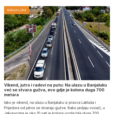
BANJA LUKA
Vikend, jutro i radovi na putu: Na ulazu u Banjaluku
već se stvara gužva, evo gdje je kolona duga 700
metara
Iako je vikend, na ulazu u Banjaluku iz pravca Laktaša i
Prijedora od jutros se stvaraju gužve. Kako javljaju vozači, u
Jakupvcima je oko 10 sati je kolona vozila bila duga 700