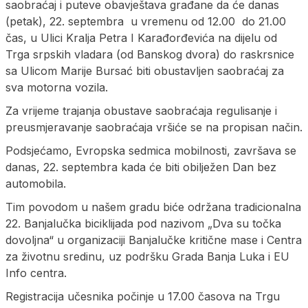
saobraćaj i puteve obavještava građane da će danas
(petak), 22. septembra u vremenu od 12.00 do 21.00
čas, u Ulici Kralja Petra I Karađorđevića na dijelu od
Trga srpskih vladara (od Banskog dvora) do raskrsnice
sa Ulicom Marije Bursać biti obustavljen saobraćaj za
sva motorna vozila.
Za vrijeme trajanja obustave saobraćaja regulisanje i
preusmjeravanje saobraćaja vršiće se na propisan način.
Podsjećamo, Evropska sedmica mobilnosti, završava se
danas, 22. septembra kada će biti obilježen Dan bez
automobila.
Tim povodom u našem gradu biće održana tradicionalna
22. Banjalučka biciklijada pod nazivom „Dva su točka
dovoljna“ u organizaciji Banjalučke kritične mase i Centra
za životnu sredinu, uz podršku Grada Banja Luka i EU
Info centra.
Registracija učesnika počinje u 17.00 časova na Trgu