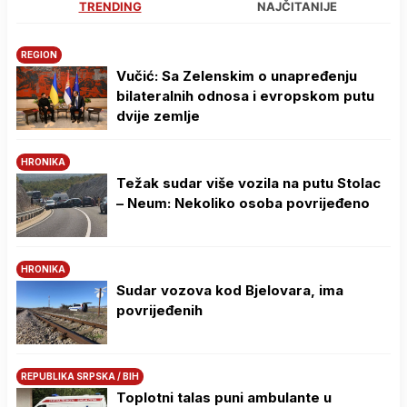
TRENDING
NAJČITANIJE
REGION
Vučić: Sa Zelenskim o unapređenju
bilateralnih odnosa i evropskom putu
dvije zemlje
HRONIKA
Težak sudar više vozila na putu Stolac
– Neum: Nekoliko osoba povrijeđeno
HRONIKA
Sudar vozova kod Bjelovara, ima
povrijeđenih
REPUBLIKA SRPSKA / BIH
Toplotni talas puni ambulante u