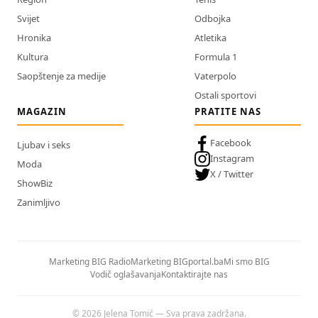
Svijet
Odbojka
Hronika
Atletika
Kultura
Formula 1
Saopštenje za medije
Vaterpolo
Ostali sportovi
MAGAZIN
PRATITE NAS
Facebook
Ljubav i seks
Instagram
Moda
X / Twitter
ShowBiz
Zanimljivo
Marketing BIG Radio
Marketing BIGportal.ba
Mi smo BIG
Vodič oglašavanja
Kontaktirajte nas
© 2026 Jelena Tomić — Sva prava zadržana.