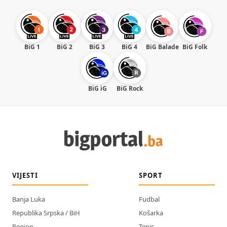
BiG 1
BiG 2
BiG 3
BiG 4
BiG Balade
BiG Folk
BiG iG
BiG Rock
VIJESTI
SPORT
Banja Luka
Fudbal
Republika Srpska / BiH
Košarka
Region
Tenis