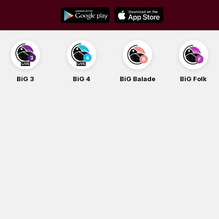
Skip
to
content
BiG 3
BiG 4
BiG Balade
BiG Folk