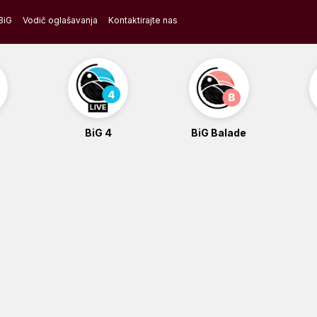
BiG
Vodič oglašavanja
Kontaktirajte nas
BiG 4
BiG Balade