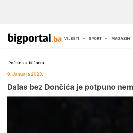
VIJESTI
SPORT
MAGAZIN
Početna
»
Košarka
9. Januara 2023.
Dalas bez Dončića je potpuno ne