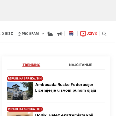
BIG BIZZ
PROGRAM
UŽIVO
TRENDING
NAJČITANIJE
REPUBLIKA SRPSKA / BIH
Ambasada Ruske Federacije:
Licemjerje u svom punom sjaju
REPUBLIKA SRPSKA / BIH
Dodik: Helez ekstremista koji