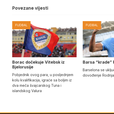
Povezane vijesti
FUDBAL
FUDBAL
Barsa “krade” 
Borac dočekuje Vitebsk iz
Bjelorusije
Barselona se uključ
Pobjednik ovog para, u posljednjem
dovođenje Rodrija
kolu kvalifikacija, igraće sa boljim iz
dva meča švajcarskog Tuna i
islandskog Valura