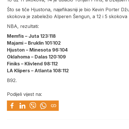
Što se tiče Hjustona, najefikasniji je bio Kevin Porter Dž
skokova je zabeležio Alperen Šengun, a 12 i 5 skokova 
NBA, rezultati:
Memfis – Juta 123:118
Majami – Bruklin 101:102
Hjuston – Minesota 96:104
Oklahoma – Dalas 120:109
Finiks – Klivlend 98:112
LA Klipers – Atlanta 108:112
B92.
Podijeli vijest na: