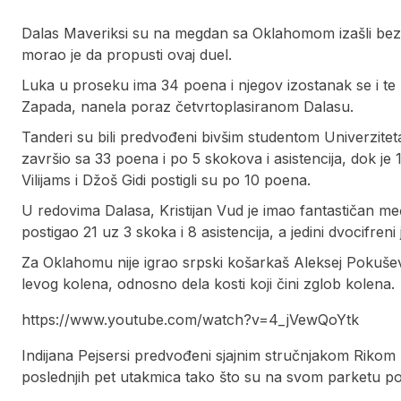
Dalas Maveriksi su na megdan sa Oklahomom izašli bez
morao je da propusti ovaj duel.
Luka u proseku ima 34 poena i njegov izostanak se i te 
Zapada, nanela poraz četvrtoplasiranom Dalasu.
Tanderi su bili predvođeni bivšim studentom Univerzite
završio sa 33 poena i po 5 skokova i asistencija, dok je
Vilijams i Džoš Gidi postigli su po 10 poena.
U redovima Dalasa, Kristijan Vud je imao fantastičan me
postigao 21 uz 3 skoka i 8 asistencija, a jedini dvocifre
Za Oklahomu nije igrao srpski košarkaš Aleksej Pokuševs
levog kolena, odnosno dela kosti koji čini zglob kolena.
https://www.youtube.com/watch?v=4_jVewQoYtk
Indijana Pejsersi predvođeni sjajnim stručnjakom Rikom 
poslednjih pet utakmica tako što su na svom parketu pob