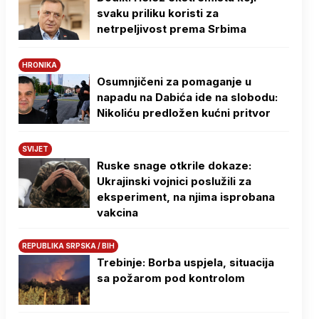
svaku priliku koristi za
netrpeljivost prema Srbima
HRONIKA
Osumnjičeni za pomaganje u
napadu na Dabića ide na slobodu:
Nikoliću predložen kućni pritvor
SVIJET
Ruske snage otkrile dokaze:
Ukrajinski vojnici poslužili za
eksperiment, na njima isprobana
vakcina
REPUBLIKA SRPSKA / BIH
Trebinje: Borba uspjela, situacija
sa požarom pod kontrolom