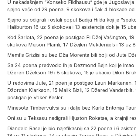
U nekadašnjem “Konseko Fildhausu” gde je Jugoslavija 
sjajno veče od 29 poena, 9 skokova i čak 4 blokade od če
Sjajno su odigrali i ostali poput Badija Hilda koji je “s
Haliburton 16 uz 5 skokova i 13 asistencija dok je 15 ub
Kod Šarlota, 22 poena je postigao Pi Džej Vašington, 19 u
skokova Mejson Plamli, 17 Džejlen Mekdenijels i 13 uz 8 
Memfis Grizlisi su bez Dža Morenta bili bolji od Jute Džez,
Sa 24 poena predvodio ih je Dezmond Bejn koji je imao i
Džeren Džekson 19 i 8 skokova, 15 je ubacio Dilon Bruk
U redovima Jute, 21 poen je postigao Lauri Markanen, 19 
Džordan Klarkson, 15 Malik Bizli, 12 Džered Vanderbilt,
postigao je Voker Kesler.
Minesota Timbervulvsi su i dalje bez Karla Entonija Taun
Oni su u Teksasu nadigrali Hjuston Roketse, a krajnji rezu
Dianđelo Rasel je bio najefikasniji sa 22 poena i 6 asist
18 uz 11 skokova, 14 je ubacio Torijan Prins, a Džejden