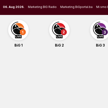
Skip
06. Aug 2026.
Marketing BIG Radio
Marketing BiGportal.ba
Mi smo 
to
content
BiG 1
BiG 2
BiG 3