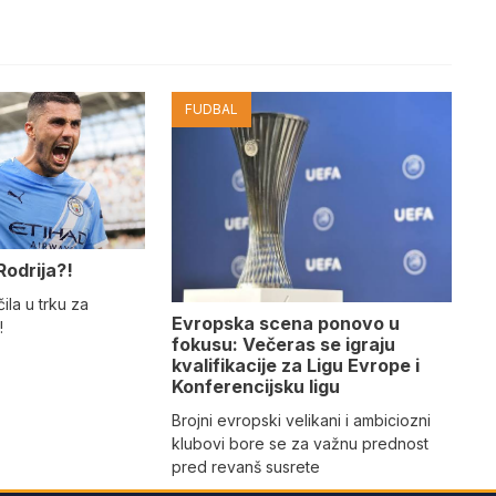
FUDBAL
Rodrija?!
ila u trku za
Evropska scena ponovo u
!
fokusu: Večeras se igraju
kvalifikacije za Ligu Evrope i
Konferencijsku ligu
Brojni evropski velikani i ambiciozni
klubovi bore se za važnu prednost
pred revanš susrete