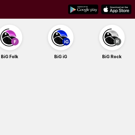
BiG Folk
BiG iG
BiG Rock