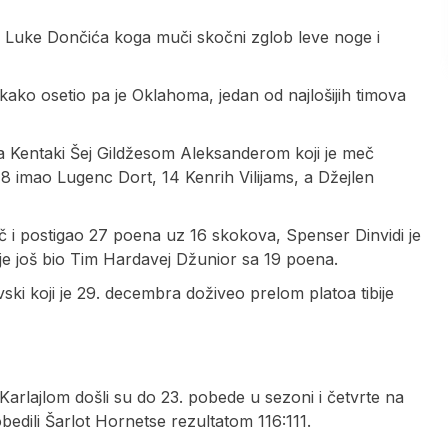
 Luke Dončića koga muči skočni zglob leve noge i
kako osetio pa je Oklahoma, jedan od najlošijih timova
ta Kentaki Šej Gildžesom Aleksanderom koji je meč
 18 imao Lugenc Dort, 14 Kenrih Vilijams, a Džejlen
č i postigao 27 poena uz 16 skokova, Spenser Dinvidi je
ni je još bio Tim Hardavej Džunior sa 19 poena.
ki koji je 29. decembra doživeo prelom platoa tibije
Karlajlom došli su do 23. pobede u sezoni i četvrte na
edili Šarlot Hornetse rezultatom 116:111.