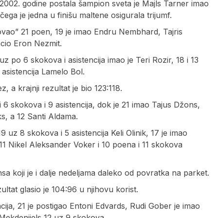
2002. godine postala šampion sveta je Majls Tarner imao
ga je jedna u finišu maltene osigurala trijumf.
pakovao” 21 poen, 19 je imao Endru Nembhard, Tajris
acio Eron Nezmit.
z po 6 skokova i asistencija imao je Teri Rozir, 18 i 13
asistencija Lamelo Bol.
 a krajnji rezultat je bio 123:118.
 6 skokova i 9 asistencija, dok je 21 imao Tajus Džons,
s, a 12 Santi Aldama.
uz 8 skokova i 5 asistencija Keli Olinik, 17 je imao
 11 Nikel Aleksander Voker i 10 poena i 11 skokova
sa koji je i dalje nedeljama daleko od povratka na parket.
ltat glasio je 104:96 u njihovu korist.
encija, 21 je postigao Entoni Edvards, Rudi Gober je imao
 Mekdenijels 12 uz 9 skokova.