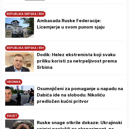
REPUBLIKA SRPSKA / BIH
Ambasada Ruske Federacije:
Licemjerje u svom punom sjaju
REPUBLIKA SRPSKA / BIH
Dodik: Helez ekstremista koji svaku
priliku koristi za netrpeljivost prema
Srbima
HRONIKA
Osumnjičeni za pomaganje u napadu na
Dabića ide na slobodu: Nikoliću
predložen kućni pritvor
SVIJET
Ruske snage otkrile dokaze: Ukrajinski
vojnici poslužili za eksperiment, na