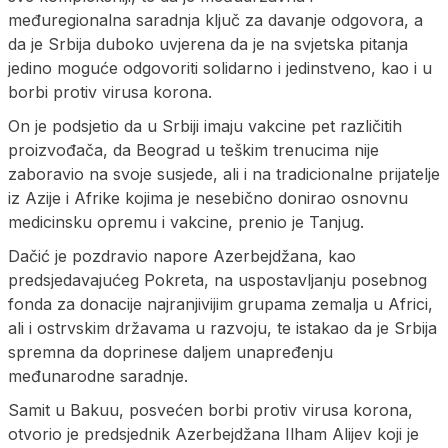
međuregionalna saradnja ključ za davanje odgovora, a
da je Srbija duboko uvjerena da je na svjetska pitanja
jedino moguće odgovoriti solidarno i jedinstveno, kao i u
borbi protiv virusa korona.
On je podsjetio da u Srbiji imaju vakcine pet različitih
proizvođača, da Beograd u teškim trenucima nije
zaboravio na svoje susjede, ali i na tradicionalne prijatelje
iz Azije i Afrike kojima je nesebično donirao osnovnu
medicinsku opremu i vakcine, prenio je Tanjug.
Dačić je pozdravio napore Azerbejdžana, kao
predsjedavajućeg Pokreta, na uspostavljanju posebnog
fonda za donacije najranjivijim grupama zemalja u Africi,
ali i ostrvskim državama u razvoju, te istakao da je Srbija
spremna da doprinese daljem unapređenju
međunarodne saradnje.
Samit u Bakuu, posvećen borbi protiv virusa korona,
otvorio je predsjednik Azerbejdžana Ilham Alijev koji je