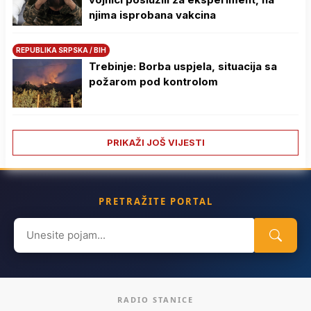
njima isprobana vakcina
REPUBLIKA SRPSKA / BIH
Trebinje: Borba uspjela, situacija sa
požarom pod kontrolom
PRIKAŽI JOŠ VIJESTI
PRETRAŽITE PORTAL
Search
for:
RADIO STANICE