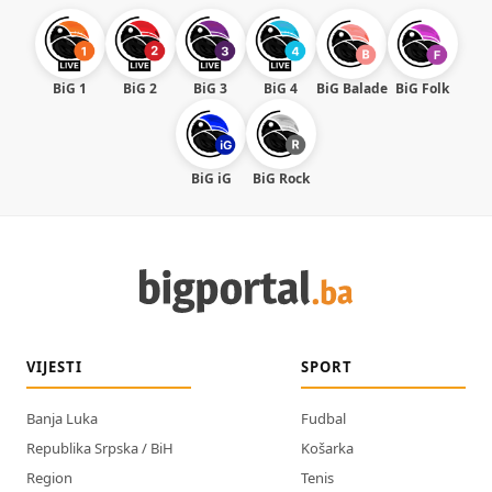
BiG 1
BiG 2
BiG 3
BiG 4
BiG Balade
BiG Folk
BiG iG
BiG Rock
VIJESTI
SPORT
Banja Luka
Fudbal
Republika Srpska / BiH
Košarka
Region
Tenis