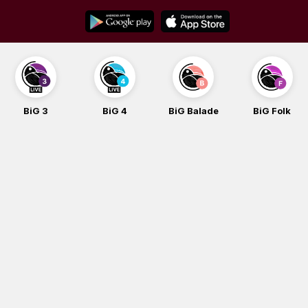
Skip
to
content
BiG 3
BiG 4
BiG Balade
BiG Folk