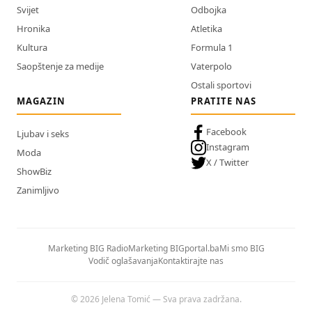
Svijet
Odbojka
Hronika
Atletika
Kultura
Formula 1
Saopštenje za medije
Vaterpolo
Ostali sportovi
MAGAZIN
PRATITE NAS
Facebook
Ljubav i seks
Instagram
Moda
X / Twitter
ShowBiz
Zanimljivo
Marketing BIG Radio
Marketing BIGportal.ba
Mi smo BIG
Vodič oglašavanja
Kontaktirajte nas
© 2026 Jelena Tomić — Sva prava zadržana.