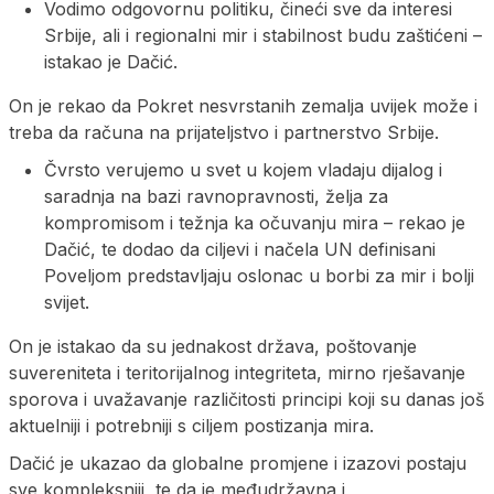
Vodimo odgovornu politiku, čineći sve da interesi
Srbije, ali i regionalni mir i stabilnost budu zaštićeni –
istakao je Dačić.
On je rekao da Pokret nesvrstanih zemalja uvijek može i
treba da računa na prijateljstvo i partnerstvo Srbije.
Čvrsto verujemo u svet u kojem vladaju dijalog i
saradnja na bazi ravnopravnosti, želja za
kompromisom i težnja ka očuvanju mira – rekao je
Dačić, te dodao da ciljevi i načela UN definisani
Poveljom predstavljaju oslonac u borbi za mir i bolji
svijet.
On je istakao da su jednakost država, poštovanje
suvereniteta i teritorijalnog integriteta, mirno rješavanje
sporova i uvažavanje različitosti principi koji su danas još
aktuelniji i potrebniji s ciljem postizanja mira.
Dačić je ukazao da globalne promjene i izazovi postaju
sve kompleksniji, te da je međudržavna i