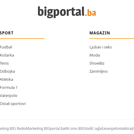
SPORT
MAGAZIN
Fudbal
Ljubav i seks
Košarka
Moda
Tenis
ShowBiz
Odbojka
Zanimljivo
Atletika
Formula 1
Vaterpolo
Ostali sportovi
eting BIG Radio
Marketing BIGportal.ba
Mi smo BIG
Vodič oglašavanja
Kontaktiraj