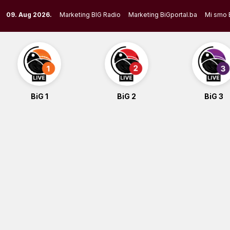
Skip
09. Aug 2026.
Marketing BIG Radio
Marketing BiGportal.ba
Mi smo 
to
content
BiG 1
BiG 2
BiG 3