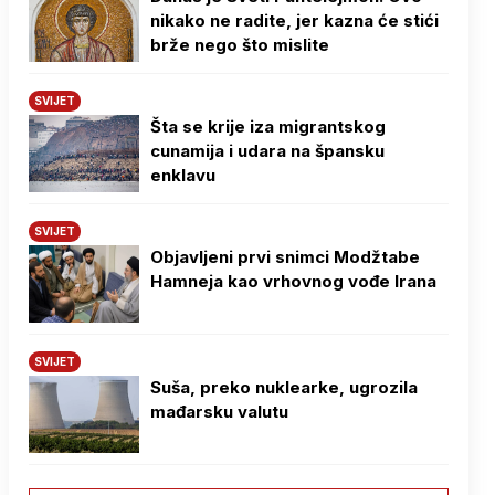
nikako ne radite, jer kazna će stići
brže nego što mislite
SVIJET
Šta se krije iza migrantskog
cunamija i udara na špansku
enklavu
SVIJET
Objavljeni prvi snimci Modžtabe
Hamneja kao vrhovnog vođe Irana
SVIJET
Suša, preko nuklearke, ugrozila
mađarsku valutu