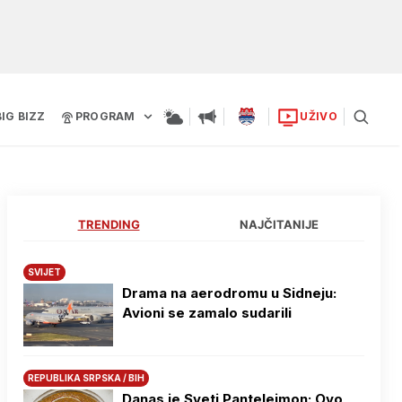
BIG BIZZ
PROGRAM
UŽIVO
TRENDING
NAJČITANIJE
SVIJET
Drama na aerodromu u Sidneju:
Avioni se zamalo sudarili
REPUBLIKA SRPSKA / BIH
Danas je Sveti Pantelejmon: Ovo