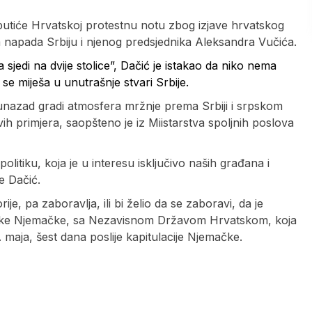
uputiće Hrvatskoj protestnu notu zbog izjave hrvatskog
 napada Srbiju i njenog predsjednika Aleksandra Vučića.
sjedi na dvije stolice”, Dačić je istakao da niko nema
 se miješa u unutrašnje stvari Srbije.
unazad gradi atmosfera mržnje prema Srbiji i srpskom
h primjera, saopšteno je iz Miistarstva spoljnih poslova
olitiku, koja je u interesu isključivo naših građana i
je Dačić.
rije, pa zaboravlja, ili bi želio da se zaboravi, da je
ističke Njemačke, sa Nezavisnom Državom Hrvatskom, koja
. maja, šest dana poslije kapitulacije Njemačke.