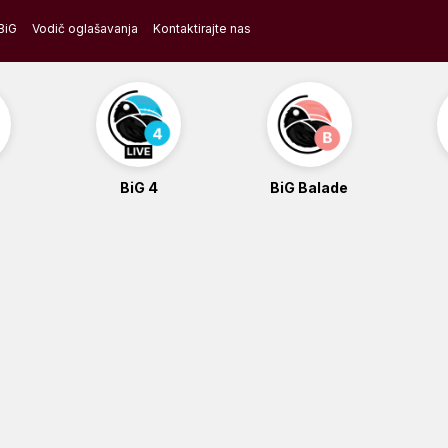
BiG
Vodič oglašavanja
Kontaktirajte nas
BiG 4
BiG Balade