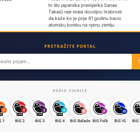
to što japanska premijerka Sanae
Takaiči nije imala dovoljno hrabrosti
da kaže ko je prije 81 godinu bacio
atomsku bombu na njenu zemlju
PRETRAŽITE PORTAL
ch
RADIO STANICE
G 1
BiG 2
BiG 3
BiG 4
BiG Balade
BiG Folk
BiG iG
BiG