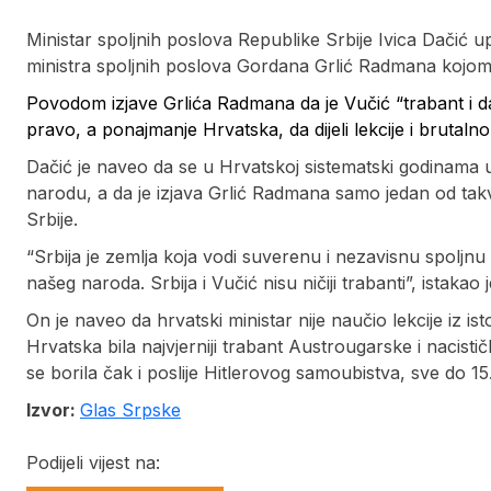
Ministar spoljnih poslova Republike Srbije Ivica Dačić 
ministra spoljnih poslova Gordana Grlić Radmana kojom
Povodom izjave Grlića Radmana da je Vučić “trabant i da 
pravo, a ponajmanje Hrvatska, da dijeli lekcije i brutalno
Dačić je naveo da se u Hrvatskoj sistematski godinama 
narodu, a da je izjava Grlić Radmana samo jedan od takvi
Srbije.
“Srbija je zemlja koja vodi suverenu i nezavisnu spoljnu p
našeg naroda. Srbija i Vučić nisu ničiji trabanti”, istakao 
On je naveo da hrvatski ministar nije naučio lekcije iz isto
Hrvatska bila najvjerniji trabant Austrougarske i nac
se borila čak i poslije Hitlerovog samoubistva, sve do 15
Izvor:
Glas Srpske
Podijeli vijest na: