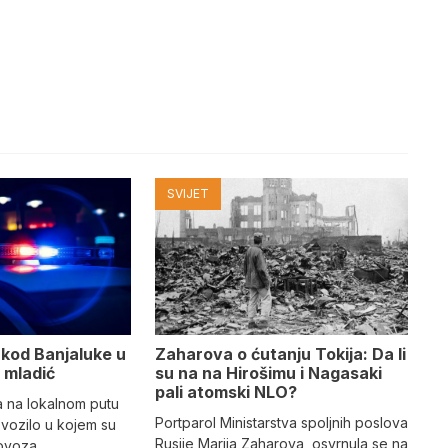
SVIJET
 kod Banjaluke u
Zaharova o ćutanju Tokija: Da li
o mladić
su na na Hirošimu i Nagasaki
pali atomski NLO?
a na lokalnom putu
Portparol Ministarstva spoljnih poslova
 vozilo u kojem su
Rusije Marija Zaharova, osvrnula se na
olovoza