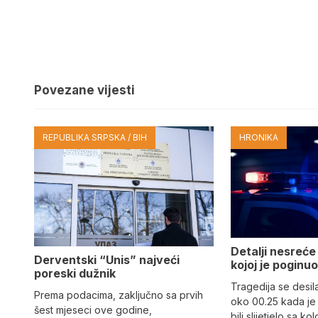
Povezane vijesti
REPUBLIKA SRPSKA / BIH
HRONIKA
Detalji nesreće
Derventski “Unis” najveći
kojoj je poginu
poreski dužnik
Tragedija se desil
Prema podacima, zaključno sa prvih
oko 00.25 kada je
šest mjeseci ove godine,
bili slijetjelo sa k