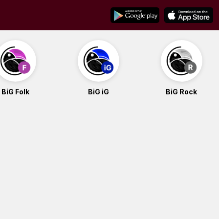
BiG Folk
BiG iG
BiG Rock