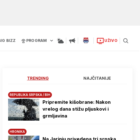
BIG BIZZ
PROGRAM
UŽIVO
TRENDING
NAJČITANIJE
REPUBLIKA SRPSKA / BIH
Pripremite kišobrane: Nakon
vrelog dana stižu pljuskovi i
grmljavina
HRONIKA
Na Јarinju privedena tri srpska