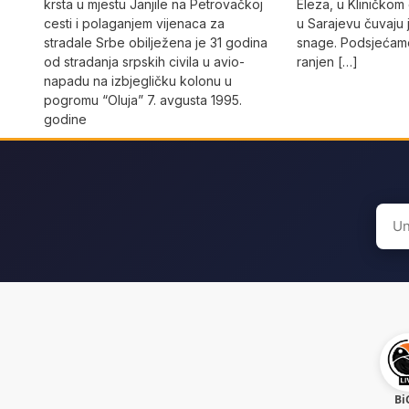
krsta u mjestu Janjile na Petrovačkoj
Eleza, u Kliničkom
cesti i polaganjem vijenaca za
u Sarajevu čuvaju 
stradale Srbe obilježena je 31 godina
snage. Podsjećamo
od stradanja srpskih civila u avio-
ranjen […]
napadu na izbjegličku kolonu u
pogromu “Oluja” 7. avgusta 1995.
godine
Sear
for:
Bi