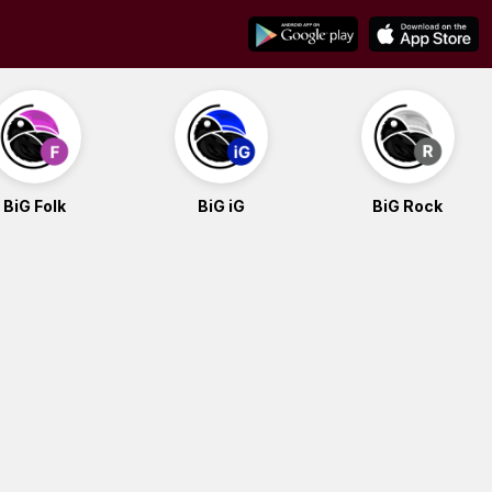
BiG Folk
BiG iG
BiG Rock