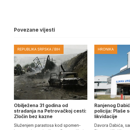
Povezane vijesti
REPUBLIKA SRPSKA / BIH
HRONIKA
Obilježena 31 godina od
Ranjenog Dabić
stradanja na Petrovačkoj cesti:
policija: Plaše 
Zločin bez kazne
likvidacije
Služenjem parastosa kod spomen-
Davora Dabića, sa