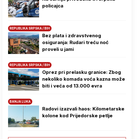
policajca
REPUBLIKA SRPSKA / BIH
Bez plata i zdravstvenog
osiguranja: Rudari treću noć
proveli u jami
REPUBLIKA SRPSKA / BIH
Oprez pri prelasku granice: Zbog
nekoliko komada voća kazna može
biti i veća od 13.000 evra
BANJA LUKA
Radovi izazvali haos: Kilometarske
kolone kod Prijedorske petlje