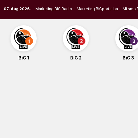
Skip
07. Aug 2026.
Marketing BIG Radio
Marketing BiGportal.ba
Mi smo 
to
content
BiG 1
BiG 2
BiG 3