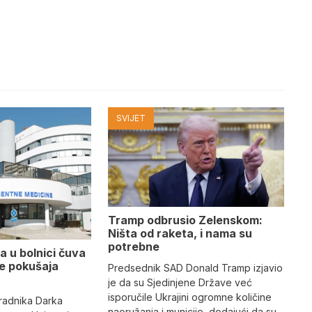
SVIJET
Tramp odbrusio Zelenskom:
Ništa od raketa, i nama su
potrebne
a u bolnici čuva
se pokušaja
Predsednik SAD Donald Tramp izjavio
je da su Sjedinjene Države već
isporučile Ukrajini ogromne količine
radnika Darka
naoružanja i municije, dodajući da su