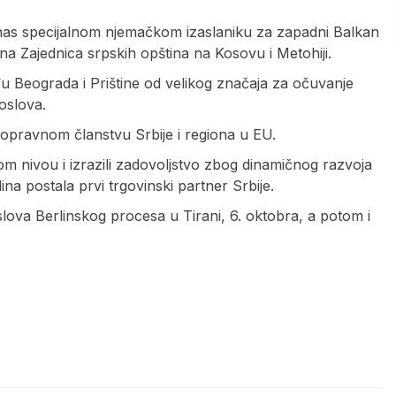
danas specijalnom njemačkom izaslaniku za zapadni Balkan
a Zajednica srpskih opština na Kosovu i Metohiji.
đu Beograda i Prištine od velikog značaja za očuvanje
poslova.
pravnom članstvu Srbije i regiona u EU.
kom nivou i izrazili zadovoljstvo zbog dinamičnog razvoja
a postala prvi trgovinski partner Srbije.
slova Berlinskog procesa u Tirani, 6. oktobra, a potom i