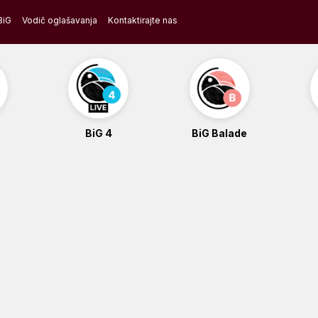
BiG
Vodič oglašavanja
Kontaktirajte nas
BiG 4
BiG Balade