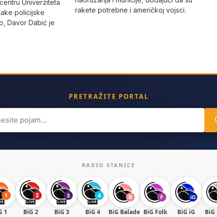
 centru Univerziteta
rakete potrebne i američkoj vojsci.
jake policijske
, Davor Dabić je
PRETRAŽITE PORTAL
ch
RADIO STANICE
G 1
BiG 2
BiG 3
BiG 4
BiG Balade
BiG Folk
BiG iG
BiG