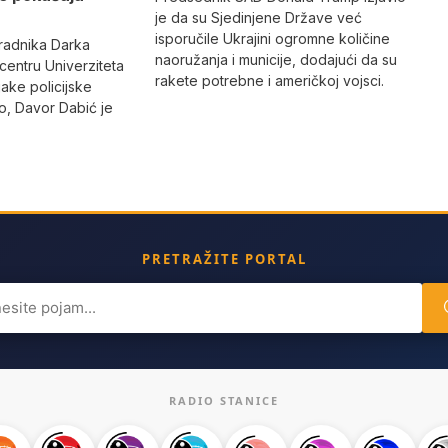
je da su Sjedinjene Države već
isporučile Ukrajini ogromne količine
radnika Darka
naoružanja i municije, dodajući da su
 centru Univerziteta
rakete potrebne i američkoj vojsci.
jake policijske
, Davor Dabić je
PRETRAŽITE PORTAL
ch
RADIO STANICE