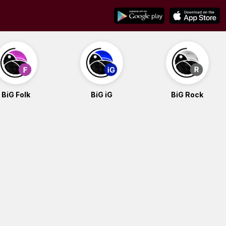
BiG Folk
BiG iG
BiG Rock