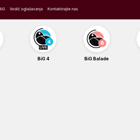
BiG
Vodič oglašavanja
Kontaktirajte nas
BiG 4
BiG Balade