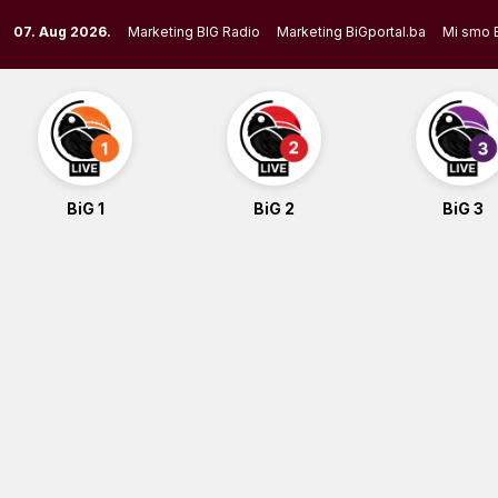
Skip
07. Aug 2026.
Marketing BIG Radio
Marketing BiGportal.ba
Mi smo 
to
content
BiG 1
BiG 2
BiG 3