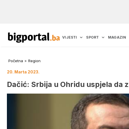
VIJESTI
SPORT
MAGAZIN
Početna
»
Region
20. Marta 2023.
Dačić: Srbija u Ohridu uspjela da z