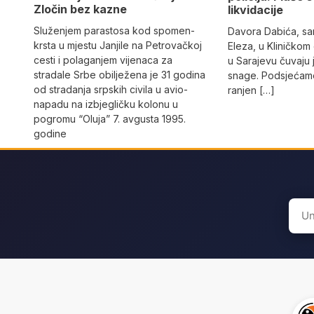
Zločin bez kazne
likvidacije
Služenjem parastosa kod spomen-
Davora Dabića, sa
krsta u mjestu Janjile na Petrovačkoj
Eleza, u Kliničkom
cesti i polaganjem vijenaca za
u Sarajevu čuvaju 
stradale Srbe obilježena je 31 godina
snage. Podsjećamo
od stradanja srpskih civila u avio-
ranjen […]
napadu na izbjegličku kolonu u
pogromu “Oluja” 7. avgusta 1995.
godine
Sear
for: