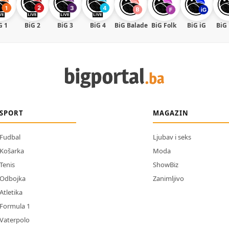
G 1
BiG 2
BiG 3
BiG 4
BiG Balade
BiG Folk
BiG iG
BiG
SPORT
MAGAZIN
Fudbal
Ljubav i seks
Košarka
Moda
Tenis
ShowBiz
Odbojka
Zanimljivo
Atletika
Formula 1
Vaterpolo