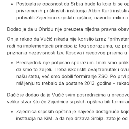
Postojala je opasnost da Srbija bude ta koja bi se op
privremenih prištinskih institucija Aljbin Kurti inst
prihvatiti Zajednicu srpskih opština, navodio milion 
Dodao je da u Ohridu nije preuzeta nijedna pravna obave
On je rekao da Vučić nikada nije koristio izraz “prihva
radi na implementaciji principa iz tog sporazuma, uz pr
priznanja nezavisnosti tzv. Kosova i njegovog prijema u
Predsjednik nije potpisao sporazum. Imali smo prilik
da smo to željeli. Treba iskoristiti ovaj trenutak i ov
našu štetu, već smo dobili formiranje ZSO. Po prvi
mišljenju to trebalo da postane 2013. godine – rekao
Dačić je dodao da je Vučić svim posrednicima u pregovori
velika stvar što će Zajednica srpskih opština biti formira
Zajednica srpskih opština je najveće dostignuće koje
institucija na KiM, a da nije država Srbija, zato je o