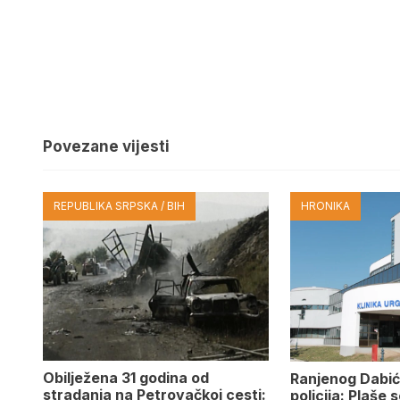
Povezane vijesti
REPUBLIKA SRPSKA / BIH
HRONIKA
Obilježena 31 godina od
Ranjenog Dabić
stradanja na Petrovačkoj cesti:
policija: Plaše 