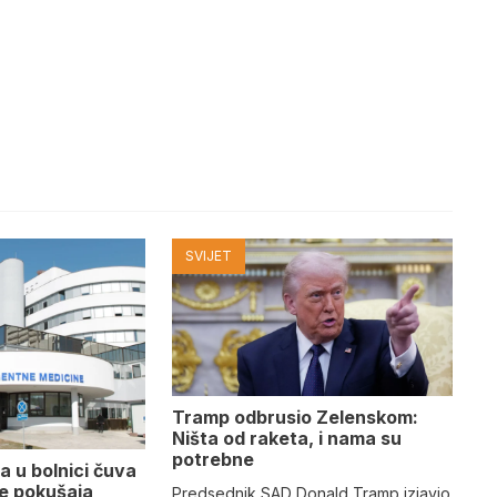
SVIJET
Tramp odbrusio Zelenskom:
Ništa od raketa, i nama su
potrebne
a u bolnici čuva
se pokušaja
Predsednik SAD Donald Tramp izjavio