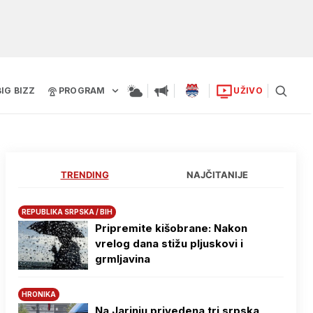
BIG BIZZ
PROGRAM
UŽIVO
TRENDING
NAJČITANIJE
REPUBLIKA SRPSKA / BIH
Pripremite kišobrane: Nakon
vrelog dana stižu pljuskovi i
grmljavina
HRONIKA
Na Јarinju privedena tri srpska