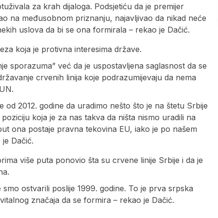
tuživala za krah dijaloga. Podsjetiću da je premijer
istirao na međusobnom priznanju, najavljivao da nikad neće
nekih uslova da bi se ona formirala – rekao je Dačić.
za koja je protivna interesima države.
tanje sporazuma” već da je uspostavljena saglasnost da se
idržavanje crvenih linija koje podrazumijevaju da nema
 UN.
e od 2012. godine da uradimo nešto što je na štetu Srbije
u poziciju koja je za nas takva da ništa nismo uradili na
 put ona postaje pravna tekovina EU, iako je po našem
 je Dačić.
ma više puta ponovio šta su crvene linije Srbije i da je
na.
 smo ostvarili poslije 1999. godine. To je prva srpska
d vitalnog značaja da se formira – rekao je Dačić.