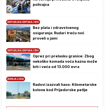
policajca
REPUBLIKA SRPSKA / BIH
Bez plata i zdravstvenog
osiguranja: Rudari treću noć
proveli u jami
REPUBLIKA SRPSKA / BIH
Oprez pri prelasku granice: Zbog
nekoliko komada voća kazna može
biti i veća od 13.000 evra
BANJA LUKA
Radovi izazvali haos: Kilometarske
kolone kod Prijedorske petlje