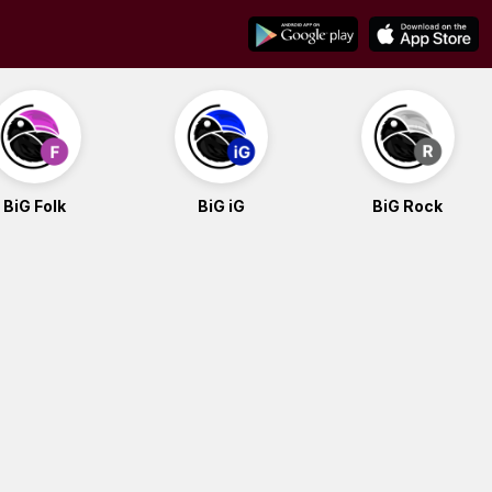
BiG Folk
BiG iG
BiG Rock