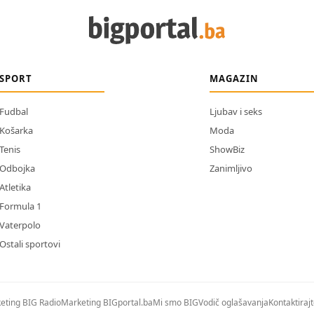
SPORT
MAGAZIN
Fudbal
Ljubav i seks
Košarka
Moda
Tenis
ShowBiz
Odbojka
Zanimljivo
Atletika
Formula 1
Vaterpolo
Ostali sportovi
eting BIG Radio
Marketing BIGportal.ba
Mi smo BIG
Vodič oglašavanja
Kontaktiraj