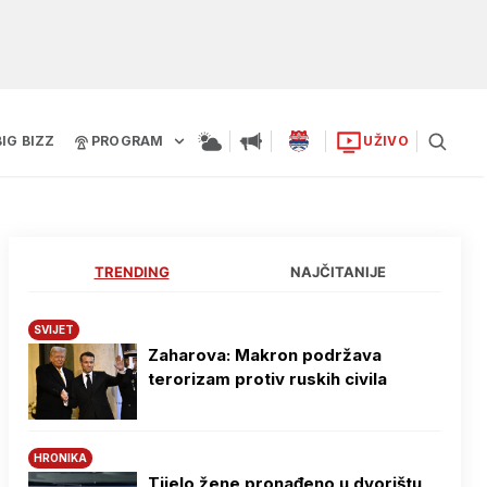
BIG BIZZ
PROGRAM
UŽIVO
TRENDING
NAJČITANIJE
SVIJET
Zaharova: Makron podržava
terorizam protiv ruskih civila
HRONIKA
Tijelo žene pronađeno u dvorištu