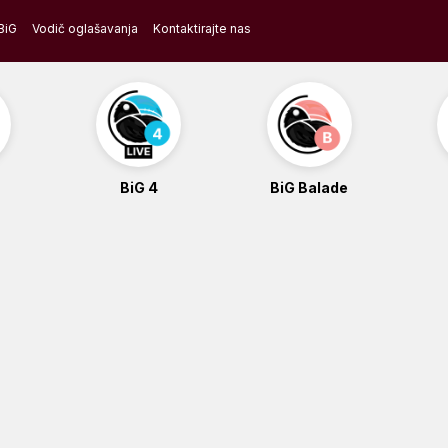
BiG
Vodič oglašavanja
Kontaktirajte nas
BiG 4
BiG Balade