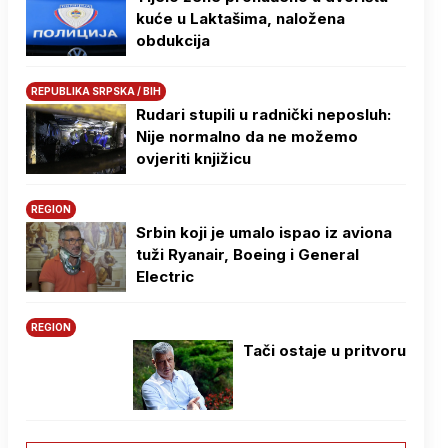
kuće u Laktašima, naložena
obdukcija
REPUBLIKA SRPSKA / BIH
Rudari stupili u radnički neposluh:
Nije normalno da ne možemo
ovjeriti knjižicu
REGION
Srbin koji je umalo ispao iz aviona
tuži Ryanair, Boeing i General
Electric
REGION
Tači ostaje u pritvoru