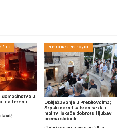
 / BIH
REPUBLIKA SRPSKA / BIH
a domaćinstva u
u, na terenu i
Obilježavanje u Prebilovcima;
Srpski narod sabrao se da u
molitvi iskaže dobrotu i ljubav
lu Marići
prema slobodi
Obilježavanje organizuje Odbor