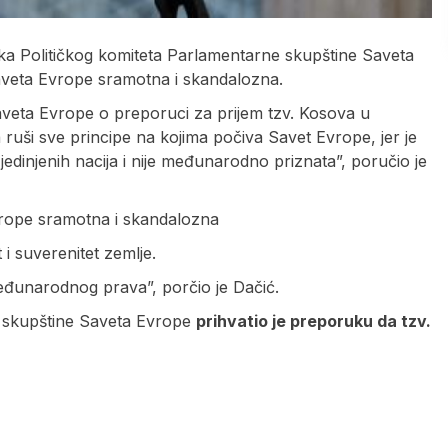
dluka Političkog komiteta Parlamentarne skupštine Saveta
aveta Evrope sramotna i skandalozna.
aveta Evrope o preporuci za prijem tzv. Kosova u
ruši sve principe na kojima počiva Savet Evrope, jer je
Ujedinjenih nacija i nije međunarodno priznata”, poručio je
vrope sramotna i skandalozna
t i suverenitet zemlje.
međunarodnog prava”, porčio je Dačić.
e skupštine Saveta Evrope
prihvatio je preporuku da tzv.