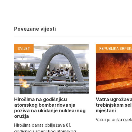
Povezane vijesti
SVIJET
REPUBLIKA SRPSKA
Hirošima na godišnjicu
Vatra ugrožav
atomskog bombardovanja
trebinjskom sel
poziva na ukidanje nuklearnog
mještani
oružja
Vatra je prišla i se
Hirošima danas obilježava 81.
godišnjicu američkog atomskog