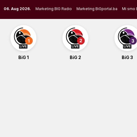
Skip
06. Aug 2026.
Marketing BIG Radio
Marketing BiGportal.ba
Mi smo 
to
content
BiG 1
BiG 2
BiG 3