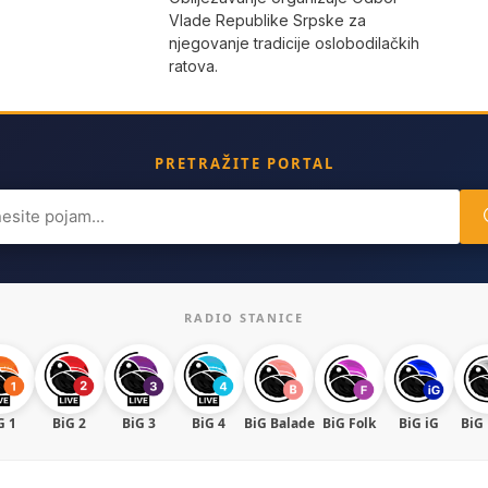
Vlade Republike Srpske za
njegovanje tradicije oslobodilačkih
ratova.
PRETRAŽITE PORTAL
ch
RADIO STANICE
G 1
BiG 2
BiG 3
BiG 4
BiG Balade
BiG Folk
BiG iG
BiG