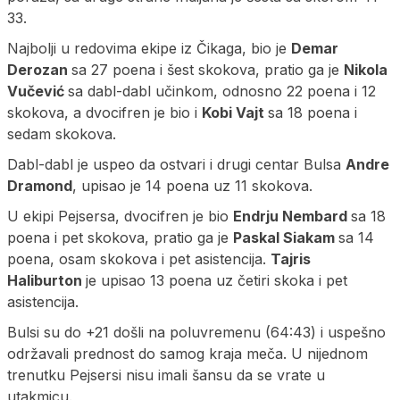
33.
Najbolji u redovima ekipe iz Čikaga, bio je
Demar
Derozan
sa 27 poena i šest skokova, pratio ga je
Nikola
Vučević
sa dabl-dabl učinkom, odnosno 22 poena i 12
skokova, a dvocifren je bio i
Kobi Vajt
sa 18 poena i
sedam skokova.
Dabl-dabl je uspeo da ostvari i drugi centar Bulsa
Andre
Dramond
, upisao je 14 poena uz 11 skokova.
U ekipi Pejsersa, dvocifren je bio
Endrju Nembard
sa 18
poena i pet skokova, pratio ga je
Paskal Siakam
sa 14
poena, osam skokova i pet asistencija.
Tajris
Haliburton
je upisao 13 poena uz četiri skoka i pet
asistencija.
Bulsi su do +21 došli na poluvremenu (64:43) i uspešno
održavali prednost do samog kraja meča. U nijednom
trenutku Pejsersi nisu imali šansu da se vrate u
utakmicu.