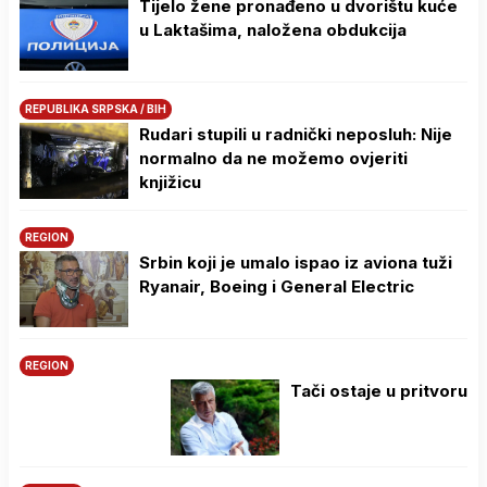
Tijelo žene pronađeno u dvorištu kuće
u Laktašima, naložena obdukcija
REPUBLIKA SRPSKA / BIH
Rudari stupili u radnički neposluh: Nije
normalno da ne možemo ovjeriti
knjižicu
REGION
Srbin koji je umalo ispao iz aviona tuži
Ryanair, Boeing i General Electric
REGION
Tači ostaje u pritvoru