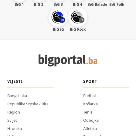
BiG 1
BiG 2
BiG 3
BiG 4
BiG Balade
BiG Folk
BiG iG
BiG Rock
VIJESTI
SPORT
Banja Luka
Fudbal
Republika Srpska / BiH
Košarka
Region
Tenis
Svijet
Odbojka
Hronika
Atletika