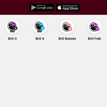
Skip
to
content
BiG 4
BiG Balade
BiG Folk
BiG iG