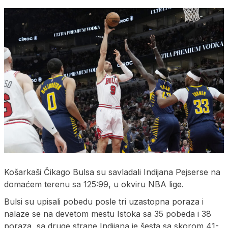
Košarkaši Čikago Bulsa su savladali Indijana Pejserse na
domaćem terenu sa 125:99, u okviru NBA lige.
Bulsi su upisali pobedu posle tri uzastopna poraza i
nalaze se na devetom mestu Istoka sa 35 pobeda i 38
poraza, sa druge strane Indijana je šesta sa skorom 41-