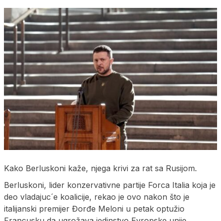
Kako Berluskoni kaže, njega krivi za rat sa Rusijom.
Berluskoni, lider konzervativne partije Forca Italia koja je
deo vladajuc´e koalicije, rekao je ovo nakon što je
italijanski premijer Đorđe Meloni u petak optužio
Francusku da ugrožava jedinstvo Evropske unije