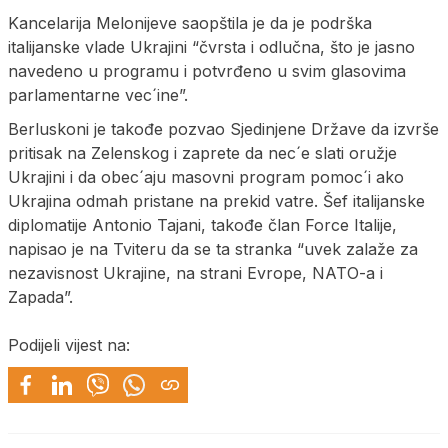
Kancelarija Melonijeve saopštila je da je podrška
italijanske vlade Ukrajini “čvrsta i odlučna, što je jasno
navedeno u programu i potvrđeno u svim glasovima
parlamentarne vec´ine”.
Berluskoni je takođe pozvao Sjedinjene Države da izvrše
pritisak na Zelenskog i zaprete da nec´e slati oružje
Ukrajini i da obec´aju masovni program pomoc´i ako
Ukrajina odmah pristane na prekid vatre. Šef italijanske
diplomatije Antonio Tajani, takođe član Force Italije,
napisao je na Tviteru da se ta stranka “uvek zalaže za
nezavisnost Ukrajine, na strani Evrope, NATO-a i
Zapada”.
Podijeli vijest na: