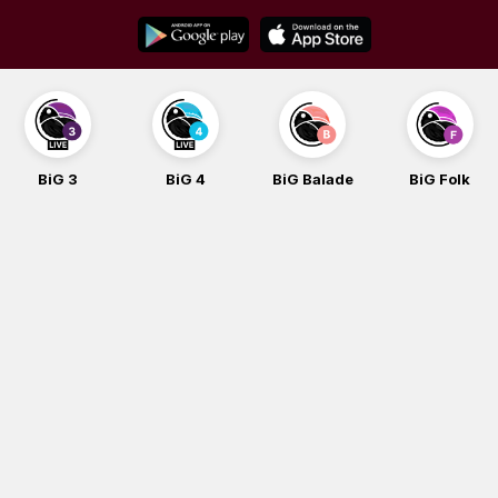
Skip
to
content
G 3
BiG 4
BiG Balade
BiG Folk
B