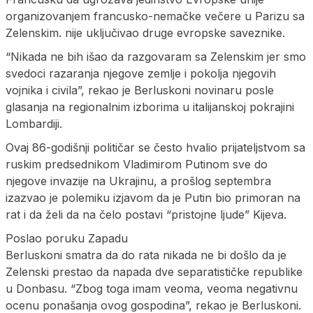
organizovanjem francusko-nemačke večere u Parizu sa
Zelenskim. nije uključivao druge evropske saveznike.
“Nikada ne bih išao da razgovaram sa Zelenskim jer smo
svedoci razaranja njegove zemlje i pokolja njegovih
vojnika i civila”, rekao je Berluskoni novinaru posle
glasanja na regionalnim izborima u italijanskoj pokrajini
Lombardiji.
Ovaj 86-godišnji političar se često hvalio prijateljstvom sa
ruskim predsednikom Vladimirom Putinom sve do
njegove invazije na Ukrajinu, a prošlog septembra
izazvao je polemiku izjavom da je Putin bio primoran na
rat i da želi da na čelo postavi “pristojne ljude” Kijeva.
Poslao poruku Zapadu
Berluskoni smatra da do rata nikada ne bi došlo da je
Zelenski prestao da napada dve separatističke republike
u Donbasu. “Zbog toga imam veoma, veoma negativnu
ocenu ponašanja ovog gospodina”, rekao je Berluskoni.