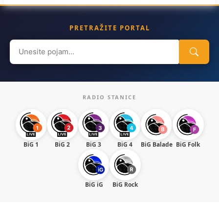
PRETRAŽITE PORTAL
Search
for:
RADIO STANICE
BiG 1
BiG 2
BiG 3
BiG 4
BiG Balade
BiG Folk
BiG iG
BiG Rock