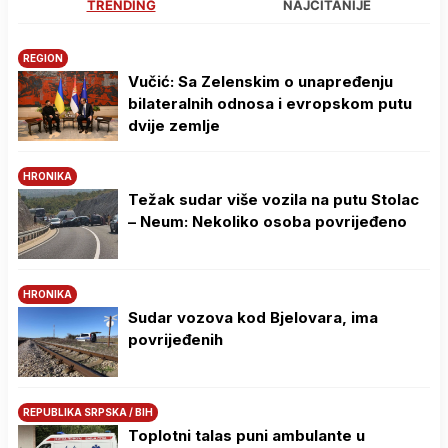
TRENDING
NAJČITANIJE
REGION
Vučić: Sa Zelenskim o unapređenju
bilateralnih odnosa i evropskom putu
dvije zemlje
HRONIKA
Težak sudar više vozila na putu Stolac
– Neum: Nekoliko osoba povrijeđeno
HRONIKA
Sudar vozova kod Bjelovara, ima
povrijeđenih
REPUBLIKA SRPSKA / BIH
Toplotni talas puni ambulante u