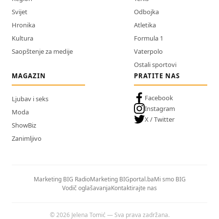
Svijet
Odbojka
Hronika
Atletika
Kultura
Formula 1
Saopštenje za medije
Vaterpolo
Ostali sportovi
MAGAZIN
PRATITE NAS
Facebook
Ljubav i seks
Instagram
Moda
X / Twitter
ShowBiz
Zanimljivo
Marketing BIG Radio
Marketing BIGportal.ba
Mi smo BIG
Vodič oglašavanja
Kontaktirajte nas
© 2026 Jelena Tomić — Sva prava zadržana.