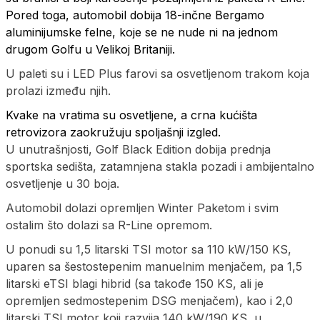
Pored toga, automobil dobija 18-inčne Bergamo
aluminijumske felne, koje se ne nude ni na jednom
drugom Golfu u Velikoj Britaniji.
U paleti su i LED Plus farovi sa osvetljenom trakom koja
prolazi između njih.
Kvake na vratima su osvetljene, a crna kućišta
retrovizora zaokružuju spoljašnji izgled.
U unutrašnjosti, Golf Black Edition dobija prednja
sportska sedišta, zatamnjena stakla pozadi i ambijentalno
osvetljenje u 30 boja.
Automobil dolazi opremljen Winter Paketom i svim
ostalim što dolazi sa R-Line opremom.
U ponudi su 1,5 litarski TSI motor sa 110 kW/150 KS,
uparen sa šestostepenim manuelnim menjačem, pa 1,5
litarski eTSI blagi hibrid (sa takođe 150 KS, ali je
opremljen sedmostepenim DSG menjačem), kao i 2,0
litarski TSI motor koji razvija 140 kW/190 KS, u