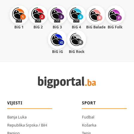
BiG 1
BiG 2
BiG 3
BiG 4
BiG Balade
BiG Folk
BiG iG
BiG Rock
VIJESTI
SPORT
Banja Luka
Fudbal
Republika Srpska / BiH
Košarka
Region
Tenis