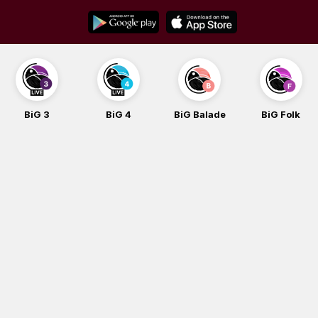
Skip
to
content
BiG 3
BiG 4
BiG Balade
BiG Folk