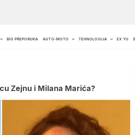
BIG PREPORUKA
AUTO-MOTO
TEHNOLOGIJA
EX YU
čicu Zejnu i Milana Marića?