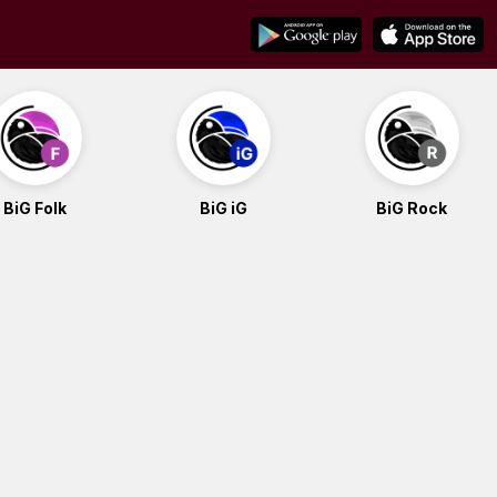
BiG Folk
BiG iG
BiG Rock