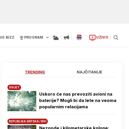
BIG BIZZ
PROGRAM
UŽIVO
TRENDING
NAJČITANIJE
SVIJET
Uskoro će nas prevoziti avioni na
baterije? Mogli bi da lete na veoma
popularnim relacijama
REPUBLIKA SRPSKA / BIH
Nezgode i kilometarske kolone: