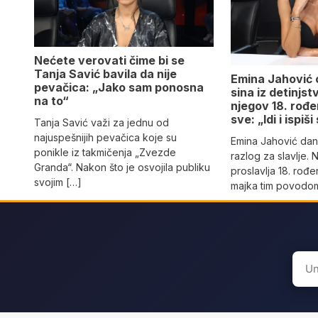
Nećete verovati čime bi se
Tanja Savić bavila da nije
Emina Jahović o
pevačica: „Jako sam ponosna
sina iz detinjst
na to“
njegov 18. rođ
sve: „Idi i ispiš
Tanja Savić važi za jednu od
najuspešnijih pevačica koje su
Emina Jahović da
ponikle iz takmičenja „Zvezde
razlog za slavlje. N
Granda“. Nakon što je osvojila publiku
proslavlja 18. rođ
svojim […]
majka tim povodom
Sear
for: