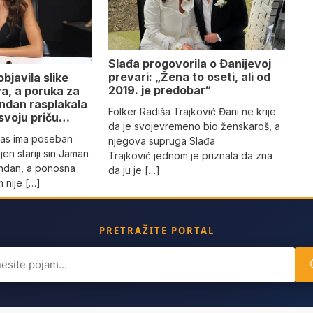
Slađa progovorila o Đanijevoj
prevari: „Žena to oseti, ali od
bjavila slike
2019. je predobar“
va, a poruka za
endan rasplakala
Folker Radiša Trajković Đani ne krije
i svoju priču…
da je svojevremeno bio ženskaroš, a
nas ima poseban
njegova supruga Slađa
jen stariji sin Jaman
Trajković jednom je priznala da zna
endan, a ponosna
da ju je […]
 nije […]
PRETRAŽITE PORTAL
ch