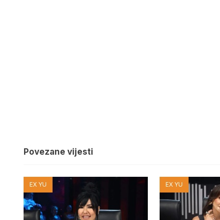
Povezane vijesti
EX YU
EX YU