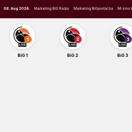
Skip
08. Aug 2026.
Marketing BIG Radio
Marketing BiGportal.ba
Mi smo 
to
content
BiG 1
BiG 2
BiG 3