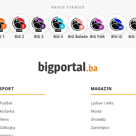
RADIO STANICE
G 1
BiG 2
BiG 3
BiG 4
BiG Balade
BiG Folk
BiG iG
BiG
SPORT
MAGAZIN
Fudbal
Ljubav i seks
Košarka
Moda
Tenis
ShowBiz
Odbojka
Zanimljivo
Atletika