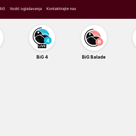
BiG
Vodič oglašavanja
Kontaktirajte nas
BiG 4
BiG Balade